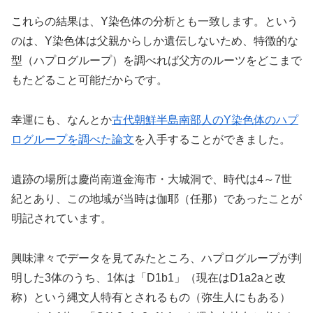
これらの結果は、Y染色体の分析とも一致します。という
のは、Y染色体は父親からしか遺伝しないため、特徴的な
型（ハプログループ）を調べれば父方のルーツをどこまで
もたどること可能だからです。
幸運にも、なんとか
古代朝鮮半島南部人のY染色体のハプ
ログループを調べた論文
を入手することができました。
遺跡の場所は慶尚南道金海市・大城洞で、時代は4～7世
紀とあり、この地域が当時は伽耶（任那）であったことが
明記されています。
興味津々でデータを見てみたところ、ハプログループが判
明した3体のうち、1体は「D1b1」（現在はD1a2aと改
称）という縄文人特有とされるもの（弥生人にもある）