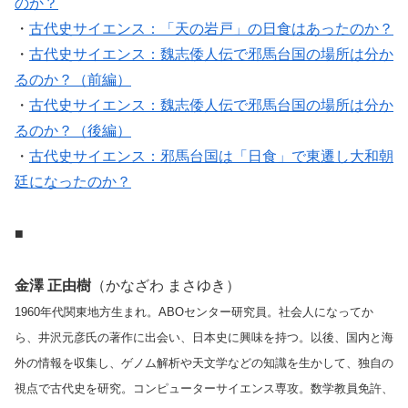
のか？
・
古代史サイエンス：「天の岩戸」の日食はあったのか？
・
古代史サイエンス：魏志倭人伝で邪馬台国の場所は分か
るのか？（前編）
・
古代史サイエンス：魏志倭人伝で邪馬台国の場所は分か
るのか？（後編）
・
古代史サイエンス：邪馬台国は「日食」で東遷し大和朝
廷になったのか？
■
金澤 正由樹
（かなざわ まさゆき）
1960年代関東地方生まれ。ABOセンター研究員。社会人になってか
ら、井沢元彦氏の著作に出会い、日本史に興味を持つ。以後、国内と海
外の情報を収集し、ゲノム解析や天文学などの知識を生かして、独自の
視点で古代史を研究。コンピューターサイエンス専攻。数学教員免許、