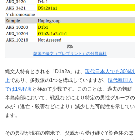
図5
韓国の論文（プレプリント）の付属資料
縄文人特有とされる「D1a2a」は、
現代日本人でも30%以
上
であり、多数派の1つを構成していますが、
現代韓国人
では1%程度
と極めて少数です。このことは、過去の朝鮮
半島南部において、戦乱などにより特定の男性グループの
みが（逃亡・殺害などにより）減少した可能性を示してい
ます。
その典型が現在の南米で、父親から受け継ぐY染色体のほ