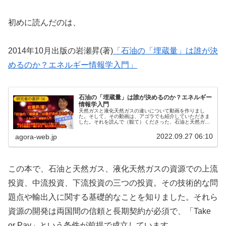
初めに読んだのは、
2014年10月出版の岩瀬昇(著)
「石油の「埋蔵量」は誰が決
めるのか？エネルギー情報学入門」
石油の「埋蔵量」は誰が決めるのか？エネルギー
情報学入門
天然ガスと液化天然ガスの違いについて動画を作りまし
た。そして、その動画は、アゴラでも紹介していただきま
した。それを読んで（観て）くださった、石油と天然ガス
の専門家の方、岩瀬昇さんから、ツイッターで以下のよう
なコメントをいただきました。岩瀬昇...
2022.09.27 06:10
agora-web.jp
この本で、石油と天然ガス、液化天然ガスの資源での上流
投資、中流投資、下流投資の三つの投資。その技術的な問
題点や輸出入に関する基礎的なことを知りました。それら
資源の開発は両国間の信頼と長期契約が必須で、「Take
or Pay」という条件が前提で成立しています。