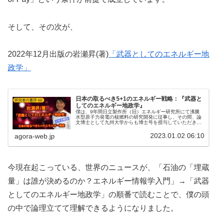
そして、その次が、
2022年12月出版の岩瀬昇(著)
「武器としてのエネルギー地
政学」
日本の取るべき5+1のエネルギー戦略：『武器と
してのエネルギー地政学』
僕は、9年間日立製作所（旧）エネルギー研究所にて沸騰
水型原子力発電の核燃料の研究開発に従事し、その間、論
文博士として九州大学からも博士号を授与していただきま
した。その後いまから23年前の1999年に、クイーンズラ
ンド大学で金属材料工学の博士...
2023.01.02 06:10
agora-web.jp
今現在起こっている、世界のニュースが、「石油の「埋蔵
量」は誰が決めるのか？エネルギー情報学入門」→「武器
としてのエネルギー地政学」の順番で読むことで、僕の頭
の中で論理立てて理解できるようになりました。