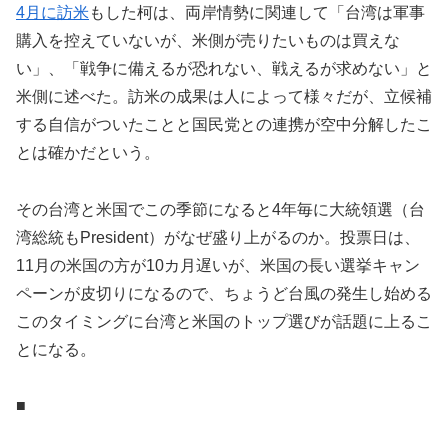
4
月に訪米
もした柯は、両岸情勢に関連して「台湾は軍事
購入を控えていないが、米側が売りたいものは買えな
い」、「戦争に備えるが恐れない、戦えるが求めない」と
米側に述べた。訪米の成果は人によって様々だが、立候補
する自信がついたことと国民党との連携が空中分解したこ
とは確かだという。
その台湾と米国でこの季節になると4年毎に大統領選（台
湾総統もPresident）がなぜ盛り上がるのか。投票日は、
11月の米国の方が10カ月遅いが、米国の長い選挙キャン
ペーンが皮切りになるので、ちょうど台風の発生し始める
このタイミングに台湾と米国のトップ選びが話題に上るこ
とになる。
■