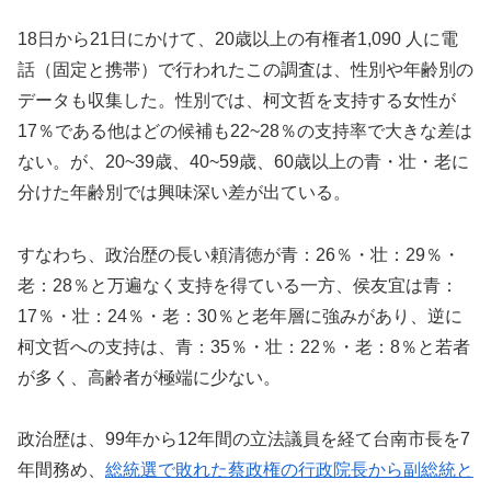
18日から21日にかけて、20歳以上の有権者1,090 人に電
話（固定と携帯）で行われたこの調査は、性別や年齢別の
データも収集した。性別では、柯文哲を支持する女性が
17％である他はどの候補も22~28％の支持率で大きな差は
ない。が、20~39歳、40~59歳、60歳以上の青・壮・老に
分けた年齢別では興味深い差が出ている。
すなわち、政治歴の長い頼清徳が青：26％・壮：29％・
老：28％と万遍なく支持を得ている一方、侯友宜は青：
17％・壮：24％・老：30％と老年層に強みがあり、逆に
柯文哲への支持は、青：35％・壮：22％・老：8％と若者
が多く、高齢者が極端に少ない。
政治歴は、99年から12年間の立法議員を経て台南市長を7
年間務め、
総統選で敗れた蔡政権の行政院長から副総統と