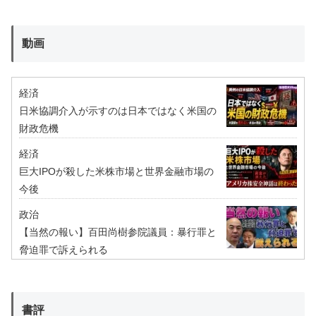
動画
経済
日米協調介入が示すのは日本ではなく米国の
財政危機
経済
巨大IPOが殺した米株市場と世界金融市場の
今後
政治
【当然の報い】百田尚樹参院議員：暴行罪と
脅迫罪で訴えられる
書評