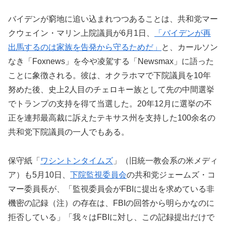
バイデンが窮地に追い込まれつつあることは、共和党マー
クウェイン・マリン上院議員が6月1日、
「バイデンが再
出馬するのは家族を告発から守るためだ」
と、カールソン
なき「Foxnews」を今や凌駕する「Newsmax」に語った
ことに象徴される。彼は、オクラホマで下院議員を10年
努めた後、史上2人目のチェロキー族として先の中間選挙
でトランプの支持を得て当選した。20年12月に選挙の不
正を連邦最高裁に訴えたテキサス州を支持した100余名の
共和党下院議員の一人でもある。
保守紙「
ワシントンタイムズ
」（旧統一教会系の米メディ
ア）も5月10日、
下院監視委員会
の共和党ジェームズ・コ
マー委員長が、「監視委員会がFBIに提出を求めている非
機密の記録（注）の存在は、FBIの回答から明らかなのに
拒否している」「我々はFBIに対し、この記録提出だけで