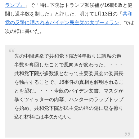
ランプ』
」で「特に下院はトランプ派候補が16勝8敗と健
闘し過半数を制した」と評した。明けて1月13日の「
共和
党の反撃に晒されるバイデン民主党の大ブーメラン
」では
次の様に書いた。
先の中間選挙で共和党下院が4年振りに議席の過
半数を奪回したことで風向きが変わった。・・・
共和党下院が多数派となって主要委員会の委員長
を独占することで、J6事件の真相も解明されるこ
とを望む。・・・今般のバイデン文書、マスクが
暴くツイッターの内幕、ハンターのラップトップ
を始め、共和党下院が民主党の脛の傷に塩を擦り
込む材料には事欠かない。