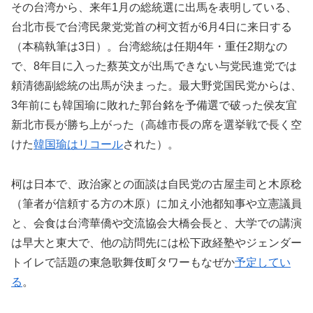
その台湾から、来年1月の総統選に出馬を表明している、
台北市長で台湾民衆党党首の柯文哲が6月4日に来日する
（本稿執筆は3日）。台湾総統は任期4年・重任2期なの
で、8年目に入った蔡英文が出馬できない与党民進党では
頼清徳副総統の出馬が決まった。最大野党国民党からは、
3年前にも韓国瑜に敗れた郭台銘を予備選で破った侯友宜
新北市長が勝ち上がった（高雄市長の席を選挙戦で長く空
けた
韓国瑜はリコール
された）。
柯は日本で、政治家との面談は自民党の古屋圭司と木原稔
（筆者が信頼する方の木原）に加え小池都知事や立憲議員
と、会食は台湾華僑や交流協会大橋会長と、大学での講演
は早大と東大で、他の訪問先には松下政経塾やジェンダー
トイレで話題の東急歌舞伎町タワーもなぜか
予定してい
る
。