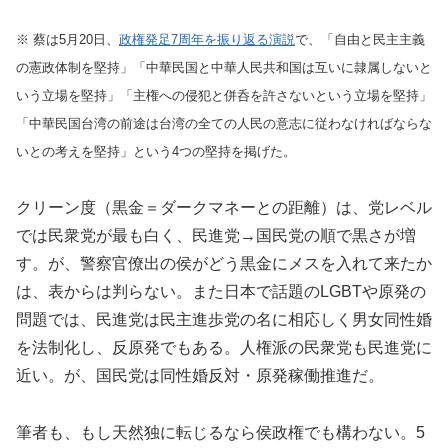
※ 蔡は5月20日、
政権発足7周年を振り返る演説
で、「自由と民主主義
の憲政体制を堅持」「中華民国と中華人民共和国は互いに隷属しないと
いう立場を堅持」「主権への侵犯と併呑を許さないという立場を堅持」
「中華民国台湾の前途は台湾の全ての人民の意志に従わなければならな
いとの考えを堅持」という4つの堅持を掲げた。
クリーン度（黒金＝ダークマネーとの距離）は、党レベル
では民衆党が最も白く、民進党→国民党の順で黒さが増
す。が、警察官僚出の侯がどう黒金にメスを入れて来たか
は、表からは判らない。また日本で話題のLGBTや原発の
問題では、民進党は民主進歩党の名に相応しく男女同性婚
を法制化し、反原発でもある。人権派の民衆党も民進党に
近い。が、国民党は同性婚反対・原発稼働推進だ。
筆者も、もし天然独に転じるなら侯政権でも構わない。5