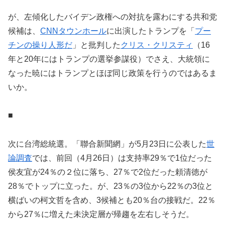
が、左傾化したバイデン政権への対抗を露わにする共和党
候補は、
CNNタウンホール
に出演したトランプを「
プー
チンの操り人形だ
」と批判した
クリス・クリスティ
（16
年と20年にはトランプの選挙参謀役）でさえ、大統領に
なった暁にはトランプとほぼ同じ政策を行うのではあるま
いか。
■
次に台湾総統選。「聯合新聞網」が5月23日に公表した
世
論調査
では、前回（4月26日）は支持率29％で1位だった
侯友宜が24％の２位に落ち、27％で2位だった頼清徳が
28％でトップに立った。が、23％の3位から22％の3位と
横ばいの柯文哲を含め、3候補とも20％台の接戦だ。22％
から27％に増えた未決定層が帰趨を左右しそうだ。