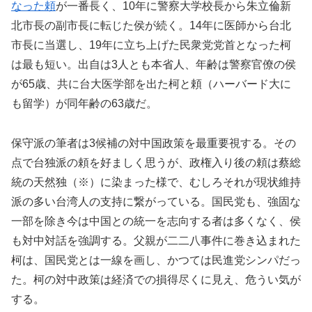
なった頼
が一番長く、10年に警察大学校長から朱立倫新
北市長の副市長に転じた侯が続く。14年に医師から台北
市長に当選し、19年に立ち上げた民衆党党首となった柯
は最も短い。出自は3人とも本省人、年齢は警察官僚の侯
が65歳、共に台大医学部を出た柯と頼（ハーバード大に
も留学）が同年齢の63歳だ。
保守派の筆者は3候補の対中国政策を最重要視する。その
点で台独派の頼を好ましく思うが、政権入り後の頼は蔡総
統の天然独（※）に染まった様で、むしろそれが現状維持
派の多い台湾人の支持に繋がっている。国民党も、強固な
一部を除き今は中国との統一を志向する者は多くなく、侯
も対中対話を強調する。父親が二二八事件に巻き込まれた
柯は、国民党とは一線を画し、かつては民進党シンパだっ
た。柯の対中政策は経済での損得尽くに見え、危うい気が
する。