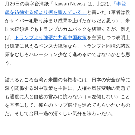
月26日の英字台湾紙「Taiwan News」は、北京は
「李登
輝を彷彿する侯より柯を望んでいる」
と書いた（筆者は侯
がサイバー犯取り締まり成果を上げたからだと思う）。米
国大統領選でもトランプのカムバックを切望するが、例え
ば、
トランプより強硬な共産中国政策
を主張しつつ表明上
は穏健に見えるペンス大統領なら、トランプと同様の諸政
策をむしろハレーション少なく進めるのではないかとも思
う。
詰まるところ台湾と米国の有権者には、日本の安全保障に
深く関係する対中政策を主軸に、人権や気候変動の問題で
も過度に人と自然の営みに抗わない（＝左傾しない）こと
を基準にして、彼らのトップ選びを進めてもらいたいもの
だ。そして台風一過の清々しい気分を味わいたい。