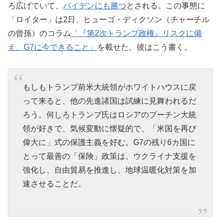
ろ広げていて、
バイデンにも勝つ
とされる。この事態に
「ロイター」は2日、ヒューゴ・ディクソン（チャーチル
の曾孫）のコラム
「『第2次トランプ政権』リスクに備
え、G7に今できること」
を載せた。彼はこう書く。
もしもトランプ前米大統領がホワイトハウスに戻
って来ると、他の先進諸国は試練に見舞われるだ
ろう。何しろトランプ氏はロシアのプーチン大統
領が好きで、気候変動に懐疑的で、「米国を再び
偉大に」式の保護主義を好む。G7の残り6カ国に
とって最善の「保険」政策は、ウクライナ支援を
強化し、自由貿易を推進し、地球温暖化対策を加
速させることだ。