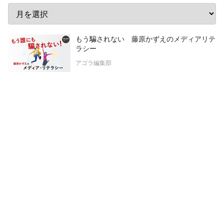
もう騙されない 藤原かずえのメディアリテ
ラシー
アゴラ編集部