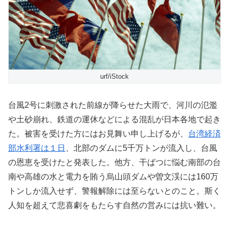
urf/iStock
台風2号に刺激された前線が降らせた大雨で、河川の氾濫
や土砂崩れ、鉄道の運休などによる混乱が日本各地で起き
た。被害を受けた方にはお見舞い申し上げるが、
台湾経済
部水利署は１日
、北部のダムに5千万トンが流入し、台風
の恩恵を受けたと発表した。他方、干ばつに悩む南部の台
南や高雄の水と電力を賄う烏山頭ダムや曽文渓には160万
トンしか流入せず、警報解除には至らないとのこと。斯く
人知を超えて悲喜劇をもたらす自然の営みには抗い難い。