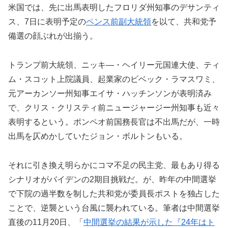
米国では、先に出馬表明したフロリダ州知事のデサンティ
ス、7日に表明予定の
ペンス前副大統領
を以て、共和党予
備選の顔ぶれが出揃う。
トランプ前大統領、ニッキ―・ヘイリー元国連大使、ティ
ム・スコット上院議員、起業家のビベック・ラマスワミ、
元アーカンソー州知事エイサ・ハッチンソンが表明済み
で、クリス・クリスティ前ニュージャージー州知事も近々
表明するという。ポンペオ前国務長官は不出馬だが、一時
出馬を仄めかしていたジョン・ボルトンもいる。
それに引き換え明らかにコマ不足の民主党、最もあり得る
シナリオがバイデンの2期目挑戦だ。が、昨年の中間選挙
で下院の過半数を制した共和党が委員長ポストを独占した
ことで、逆襲という台風に襲われている。筆者は中間選挙
直後の11月20日、「
中間選挙の結果が示した『24年はト