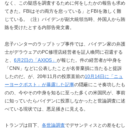
なく、この疑惑を調査するために何をしたかの報告も求め
てきた。FBIはその両方を怠っている」とFBIを激しく難
じている。（注）バイデンが副大統領当時、外国人から賄
賂を受けたとする内部告発文書。
息子ハンターのラップトップ事件では、バイデン家の弁護
士がデラウェアのPC修理店経営者を証人喚問に召還する
と、
6月2日の「AXIOS」
が報じた。件の経営者が中身を
「CNN」などに公表したことが名誉棄損に当たると提訴
したのだ。が、20年11月の投票直前の
10月14日に「ニュ
ーヨークポスト」が暴露した記事
の隠蔽にこそ奏功したも
のの、今やその中身を知るに至った多くの米国民が、事前
に知っていたらバイデンに投票しなかったと世論調査に述
べている現状では、悪足掻きに見える。
トランプは目下、
各世論調査
でデサンティスとの差をむし