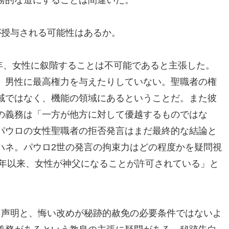
が授与される可能性はあるか。
4年、女性に叙階することは不可能であると主張した。
、男性に最高権力を与えたりしていない。聖職者の権
域ではなく、機能の領域にあるということだ。また彼
の義務は「一方が他方に対して優越するものではな
パウロの女性聖職者の拒否発言はまだ最終的な結論と
ハネ。パウロ2世の発言の拘束力はどの程度かを疑問視
2年以来、女性が神父になることが許可されている」と
う声明と、悔い改めが秘跡的赦免の必要条件ではないよ