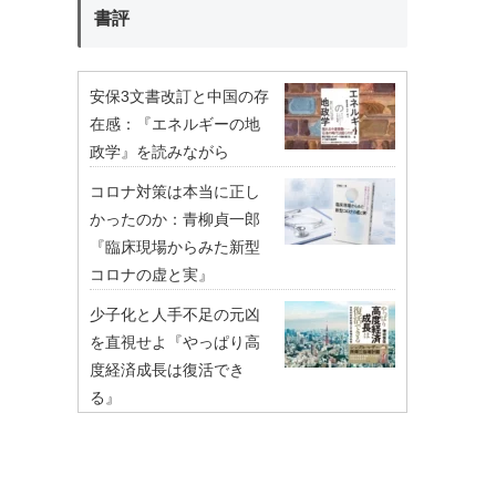
書評
安保3文書改訂と中国の存
在感：『エネルギーの地
政学』を読みながら
コロナ対策は本当に正し
かったのか：青柳貞一郎
『臨床現場からみた新型
コロナの虚と実』
少子化と人手不足の元凶
を直視せよ『やっぱり高
度経済成長は復活でき
る』