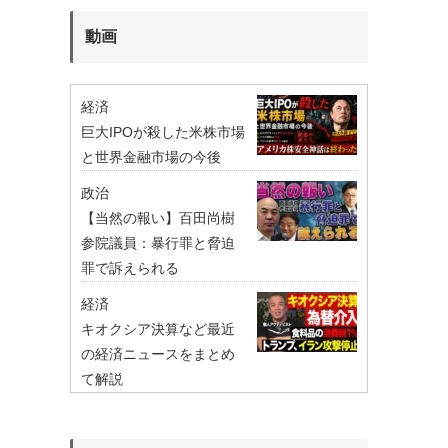
動画
経済
巨大IPOが殺した米株市場
と世界金融市場の今後
政治
【当然の報い】百田尚樹
参院議員：暴行罪と脅迫
罪で訴えられる
経済
キオクシア決算など最近
の経済ニュースをまとめ
て解説