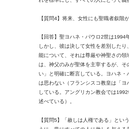
【質問4】将来、女性にも聖職者叙階
【回答】聖ヨハネ・パウロ2世は199
しかし、彼は決して女性を差別したり
能について、それは尊厳や神聖さの領
は、神父のみが聖体を主宰するが、そ
い」と明確に断言している。ヨハネ・
は思わない（フランシスコ教皇は「ヨ
している。アングリカン教会では199
述べている）。
【質問5】「赦しは人権である」とい