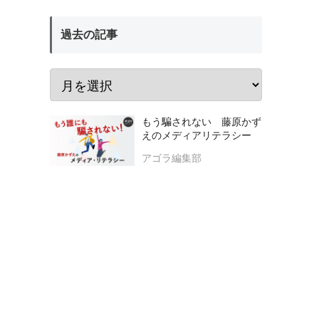
過去の記事
もう騙されない 藤原かず
えのメディアリテラシー
アゴラ編集部