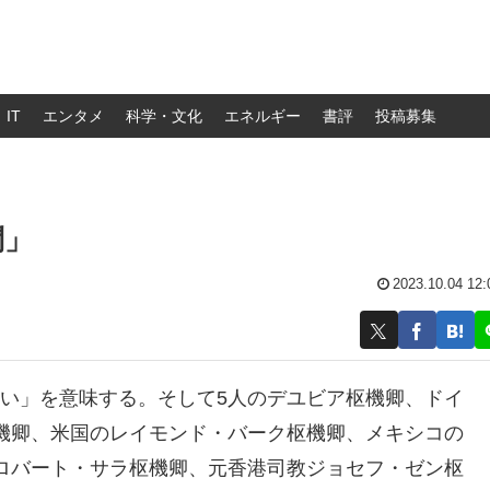
IT
エンタメ
科学・文化
エネルギー
書評
投稿募集
問」
2023.10.04 12:
「疑い」を意味する。そして5人のデユビア枢機卿、ドイ
機卿、米国のレイモンド・バーク枢機卿、メキシコの
ロバート・サラ枢機卿、元香港司教ジョセフ・ゼン枢