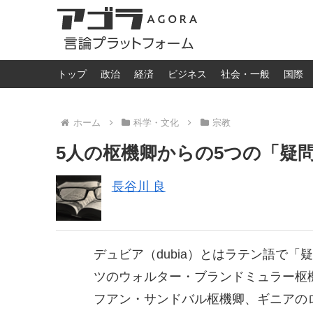
トップ
政治
経済
ビジネス
社会・一般
国際
ホーム
科学・文化
宗教
5人の枢機卿からの5つの「疑
長谷川 良
デュビア（dubia）とはラテン語で
ツのウォルター・ブランドミュラー枢
フアン・サンドバル枢機卿、ギニアの