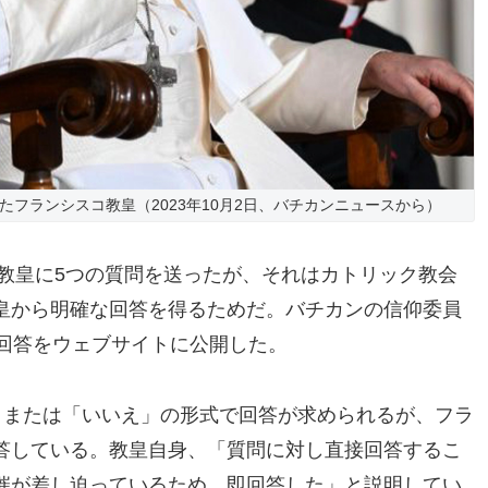
たフランシスコ教皇（2023年10月2日、バチカンニュースから）
コ教皇に5つの質問を送ったが、それはカトリック教会
皇から明確な回答を得るためだ。バチカンの信仰委員
の回答をウェブサイトに公開した。
い」または「いいえ」の形式で回答が求められるが、フラ
答している。教皇自身、「質問に対し直接回答するこ
催が差し迫っているため、即回答した」と説明してい