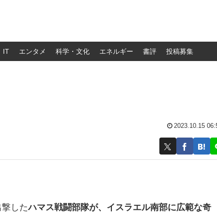
IT
エンタメ
科学・文化
エネルギー
書評
投稿募集
？
2023.10.15 06:
出撃した
ハマス戦闘部隊が、イスラエル南部に広範な奇