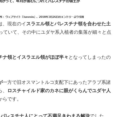
は、現在のイ
スラエル領とパレスチナ領を合わせた土
っていて、その中にユダヤ系入植者の集落が細々と点
チナ領とイスラエル領がほぼ半々
となってしまったの
が
一方で旧オスマントルコ支配下にあったアラブ系諸
ら、
ロスチャイルド家のカネに眼がくらんでユダヤ人
からです。
、
パレスチナ人にとって不満足きわまる解決
でした。