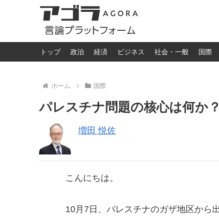
トップ
政治
経済
ビジネス
社会・一般
国際
ホーム
国際
パレスチナ問題の核心は何か
増田 悦佐
こんにちは。
10月7日、パレスチナのガザ地区から