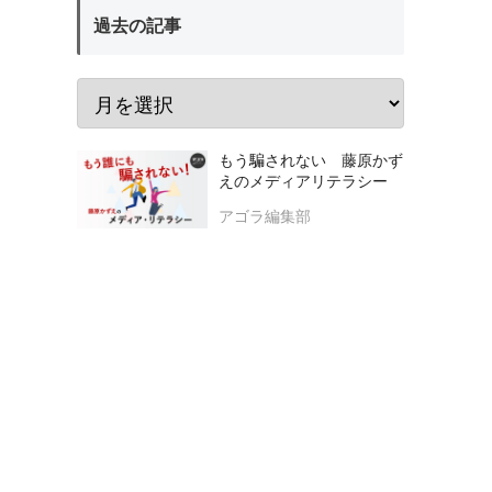
過去の記事
もう騙されない 藤原かず
えのメディアリテラシー
アゴラ編集部