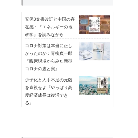
安保3文書改訂と中国の存
在感：『エネルギーの地
政学』を読みながら
コロナ対策は本当に正し
かったのか：青柳貞一郎
『臨床現場からみた新型
コロナの虚と実』
少子化と人手不足の元凶
を直視せよ『やっぱり高
度経済成長は復活でき
る』