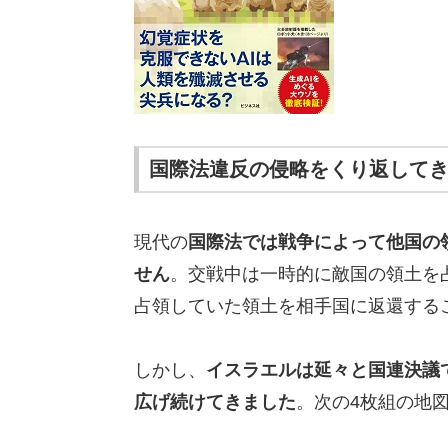
国際法違反の侵略をくり返して
現代の
国際法では戦争によって他国の
せん
。交戦中は一時的に敵国の領土を
占領していた領土を相手国に返還する
しかし、
イスラエルは延々と国連決議
広げ続けてきました
。次の4枚組の地