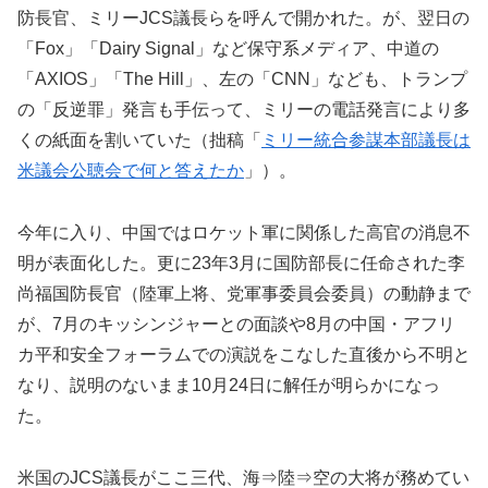
防長官、ミリーJCS議長らを呼んで開かれた。が、翌日の
「Fox」「Dairy Signal」など保守系メディア、中道の
「AXIOS」「The Hill」、左の「CNN」なども、トランプ
の「反逆罪」発言も手伝って、ミリーの電話発言により多
くの紙面を割いていた（拙稿「
ミリー統合参謀本部議長は
米議会公聴会で何と答えたか
」）。
今年に入り、中国ではロケット軍に関係した高官の消息不
明が表面化した。更に23年3月に国防部長に任命された李
尚福国防長官（陸軍上将、党軍事委員会委員）の動静まで
が、7月のキッシンジャーとの面談や8月の中国・アフリ
カ平和安全フォーラムでの演説をこなした直後から不明と
なり、説明のないまま10月24日に解任が明らかになっ
た。
米国のJCS議長がここ三代、海⇒陸⇒空の大将が務めてい