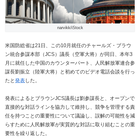
narvikk/iStock
米国防総省は21日、この10月就任のチャールズ・ブラウ
ン統合参謀本部（JCS）議長（空軍大将）が同日、本年3
月に就任した中国のカウンターパート、人民解放軍連合参
謀長劉振立（陸軍大将）と初めてのビデオ電話会談を行っ
たと
発表
した。
発表によるとブラウンJCS議長は劉参謀長と、オープンで
直接的な対話ラインを協力して維持し、競争を管理する責
任を持つことの重要性について議論し、誤解の可能性を減
らすために人民解放軍が実質的な対話に取り組むことの重
要性を繰り返した。