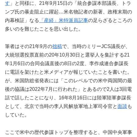
す
」と同様に、21年9月15日の「統合参謀本部議長、トラ
ンプ氏の暴走阻止に躍起…米名物記者の新著、政権末期の
内幕検証」なる
「産経」米特派員
記事
の足らざるところの
多いのを難じたことを思い出した。
筆者はその21年9月の
拙稿
で、当時のミリーJCS議長が、
大統領選投票直前の20年10月30日と選挙人を集計する21
年1月6日の合同会議直後の8日の2度、李作成連合参謀長
に電話を架けたと米メディアが報じていたことを書いた。
が、米国防総省発表には「このレベルでの米中両国間の最
後の協議は2022年7月に行われた」とあるので2人は3回電
話で話したことになり、16年8月16日には陸軍陸軍参謀長
として、北京で当時の李人民解放軍地上軍司令官と
面談
も
していた。
ここで米中の歴代参謀トップを整理すると、中国中央軍事