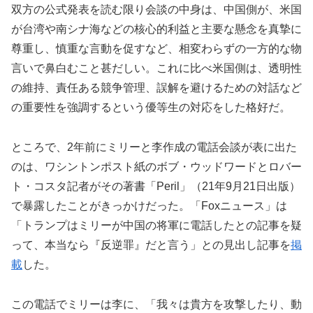
双方の公式発表を読む限り会談の中身は、中国側が、米国
が台湾や南シナ海などの核心的利益と主要な懸念を真摯に
尊重し、慎重な言動を促すなど、相変わらずの一方的な物
言いで鼻白むこと甚だしい。これに比べ米国側は、透明性
の維持、責任ある競争管理、誤解を避けるための対話など
の重要性を強調するという優等生の対応をした格好だ。
ところで、2年前にミリーと李作成の電話会談が表に出た
のは、ワシントンポスト紙のボブ・ウッドワードとロバー
ト・コスタ記者がその著書「Peril」（21年9月21日出版）
で暴露したことがきっかけだった。「Foxニュース」は
「トランプはミリーが中国の将軍に電話したとの記事を疑
って、本当なら『反逆罪』だと言う」との見出し記事を
掲
載
した。
この電話でミリーは李に、「我々は貴方を攻撃したり、動