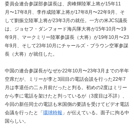
委員会連合参謀部参謀長は、房峰輝陸軍上将が15年11
月〜17年8月、李作成陸軍上将が17年8月〜22年9月、そ
して劉振立陸軍上将が23年3月の就任。一方の米JCS議長
は、ジョセフ・ダンフォード海兵隊大将が15年10月〜19
年9月、マークミリー陸軍参謀長（大将）が19年10月〜23
年9月、そして23年10月にチャールズ・ブラウン空軍参謀
長（大将）が就任した。
中国の連合参謀長がなぜか22年10月〜23年3月までの半年
空席だが、ミリーが李と3回目の電話会談を行った22年7
月は李退任の二ヵ月前だったと判る。初めの2度はミリー
から李に電話を架けたと判っているが（3度目は不詳）、
今回の新任同士の電話も米国側の要請を受けてビデオ電話
会議を行ったと「
環球時報
」が伝えている。面子に拘る中
国らしい。