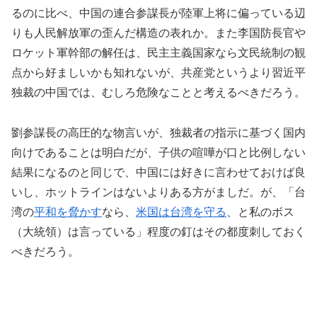
るのに比べ、中国の連合参謀長が陸軍上将に偏っている辺
りも人民解放軍の歪んだ構造の表れか。また李国防長官や
ロケット軍幹部の解任は、民主主義国家なら文民統制の観
点から好ましいかも知れないが、共産党というより習近平
独裁の中国では、むしろ危険なことと考えるべきだろう。
劉参謀長の高圧的な物言いが、独裁者の指示に基づく国内
向けであることは明白だが、子供の喧嘩が口と比例しない
結果になるのと同じで、中国には好きに言わせておけば良
いし、ホットラインはないよりある方がましだ。が、「台
湾の
平和を脅かす
なら、
米国は台湾を守る
、と私のボス
（大統領）は言っている」程度の釘はその都度刺しておく
べきだろう。