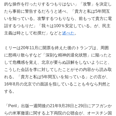
的な操作を行ったりするつもりはない」「攻撃」を決定し
たら事前に警告するだろうと述べ、「貴方と私は5年間互
いを知っている。攻撃するつもりなら、前もって貴方に電
話するつもりだ」「我々は100％安定している。が、民主
主義は時として杜撰だ」などと
述べた
。
ミリーは20年11月に開票を終えた後のトランプは、周囲
に怒鳴り散らすなど「深刻な精神的退化状態」に陥ったと
して危機感を覚え、北京が要らぬ誤解をしないようにと、
こうした会話を李に対してしたことがその内容から読み取
れる。「貴方と私は5年間互いを知っている」との言が、
16年8月の北京での面談を指していることも今なら判然と
する。
「Peril」出版一週間後の21年9月28日と29日にアフガンか
らの米軍撤退に関する上下両院の公聴会が、オースチン国