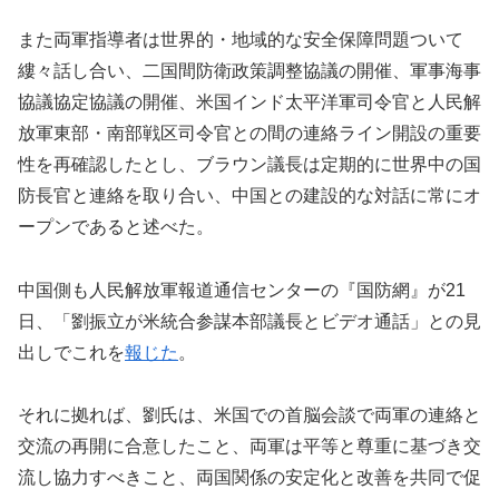
また両軍指導者は世界的・地域的な安全保障問題ついて
縷々話し合い、二国間防衛政策調整協議の開催、軍事海事
協議協定協議の開催、米国インド太平洋軍司令官と人民解
放軍東部・南部戦区司令官との間の連絡ライン開設の重要
性を再確認したとし、ブラウン議長は定期的に世界中の国
防長官と連絡を取り合い、中国との建設的な対話に常にオ
ープンであると述べた。
中国側も人民解放軍報道通信センターの『国防網』が21
日、「劉振立が米統合参謀本部議長とビデオ通話」との見
出しでこれを
報じた
。
それに拠れば、劉氏は、米国での首脳会談で両軍の連絡と
交流の再開に合意したこと、両軍は平等と尊重に基づき交
流し協力すべきこと、両国関係の安定化と改善を共同で促