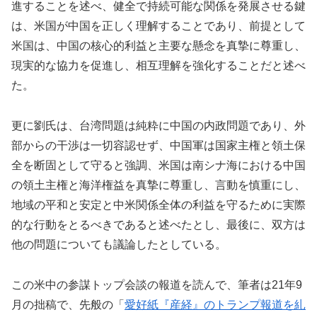
進することを述べ、健全で持続可能な関係を発展させる鍵
は、米国が中国を正しく理解することであり、前提として
米国は、中国の核心的利益と主要な懸念を真摯に尊重し、
現実的な協力を促進し、相互理解を強化することだと述べ
た。
更に劉氏は、台湾問題は純粋に中国の内政問題であり、外
部からの干渉は一切容認せず、中国軍は国家主権と領土保
全を断固として守ると強調、米国は南シナ海における中国
の領土主権と海洋権益を真摯に尊重し、言動を慎重にし、
地域の平和と安定と中米関係全体の利益を守るために実際
的な行動をとるべきであると述べたとし、最後に、双方は
他の問題についても議論したとしている。
この米中の参謀トップ会談の報道を読んで、筆者は21年9
月の拙稿で、先般の「
愛好紙『産経』のトランプ報道を糺