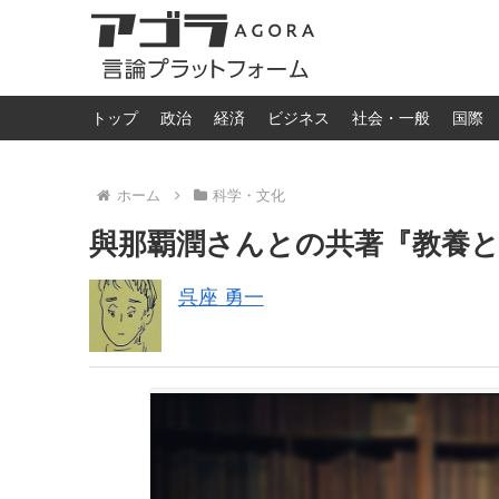
トップ
政治
経済
ビジネス
社会・一般
国際
ホーム
科学・文化
與那覇潤さんとの共著『教養
呉座 勇一