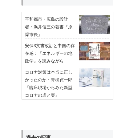
平和都市・広島の設計
者・浜井信三の著書『原
爆市長』
安保3文書改訂と中国の存
在感：『エネルギーの地
政学』を読みながら
コロナ対策は本当に正し
かったのか：青柳貞一郎
『臨床現場からみた新型
コロナの虚と実』
過去の記事