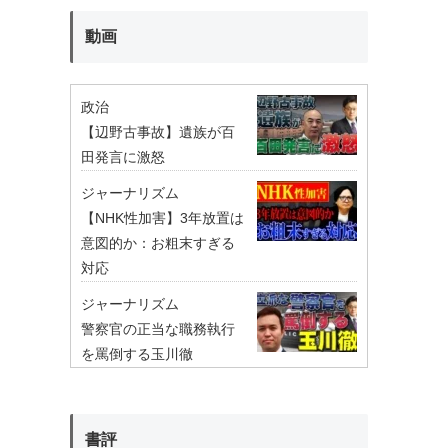
動画
政治
【辺野古事故】遺族が百
田発言に激怒
ジャーナリズム
【NHK性加害】3年放置は
意図的か：お粗末すぎる
対応
ジャーナリズム
警察官の正当な職務執行
を罵倒する玉川徹
書評