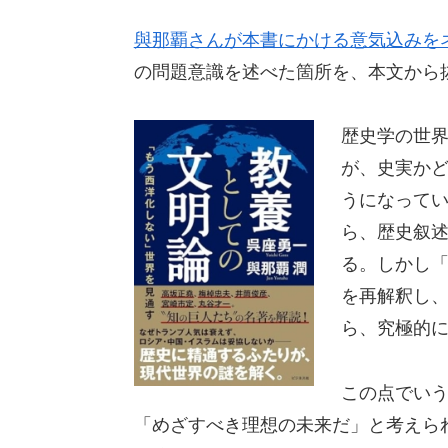
與那覇さんが本書にかける意気込みを
の問題意識を述べた箇所を、本文から
歴史学の世
が、史実か
うになって
ら、歴史叙
る。しかし
を再解釈し
ら、究極的
この点でい
「めざすべき理想の未来だ」と考えら