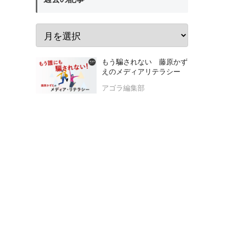
もう騙されない 藤原かず
えのメディアリテラシー
アゴラ編集部