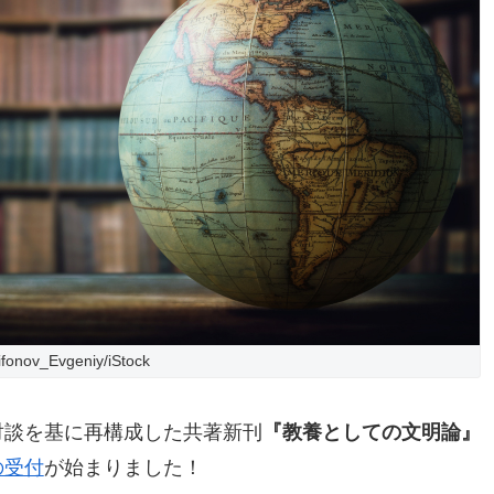
ifonov_Evgeniy/iStock
対談を基に再構成した共著新刊
『教養としての文明論』
の受付
が始まりました！