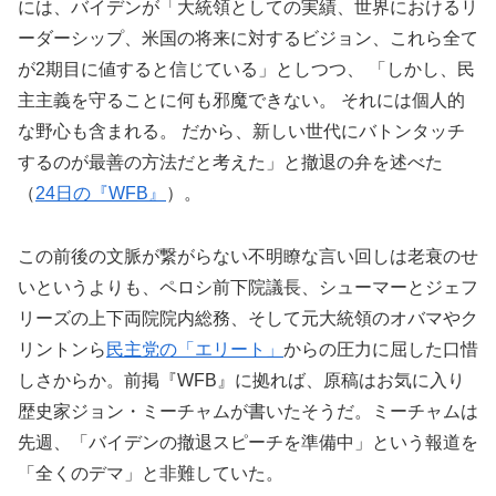
には、バイデンが「大統領としての実績、世界におけるリ
ーダーシップ、米国の将来に対するビジョン、これら全て
が2期目に値すると信じている」としつつ、 「しかし、民
主主義を守ることに何も邪魔できない。 それには個人的
な野心も含まれる。 だから、新しい世代にバトンタッチ
するのが最善の方法だと考えた」と撤退の弁を述べた
（
24日の『WFB』
）。
この前後の文脈が繋がらない不明瞭な言い回しは老衰のせ
いというよりも、ペロシ前下院議長、シューマーとジェフ
リーズの上下両院院内総務、そして元大統領のオバマやク
リントンら
民主党の「エリート」
からの圧力に屈した口惜
しさからか。前掲『WFB』に拠れば、原稿はお気に入り
歴史家ジョン・ミーチャムが書いたそうだ。ミーチャムは
先週、「バイデンの撤退スピーチを準備中」という報道を
「全くのデマ」と非難していた。