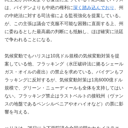
は、バイデンよりも中絶の権利に
深く踏み込んでおり
、州
の中絶法に対する司法省による監視強化を提案している。
が、この主張は議会で克服不可能な困難に直面する上、州
に委ねるとした最高裁の判断にも抵触し、ほぼ確実に法廷
で争われることになる。
気候変動でもハリスは10兆ドル規模の気候変動対策を提
案している他、フラッキング（水圧破砕法に拠るシェール
ガス・オイルの産出）の禁止を求めている。バイデンもフ
ラッキングに反対するが、気候変動対策は1兆6000億ドル
規模で、グリーン・ニューディールも全体を支持してはい
ない。フラッキング禁止はラストベルトの接戦州（ヴァン
スの地盤であるペンシルベニアやオハイオなど）の票に影
響を与える。