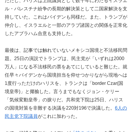
ただし、ハリスは上院議員として数十年にわたるイスラエ
ル・パレスチナ紛争の長期的解決策として二国家解決を支
持していた。これはバイデンも同様だ。また、トランプが
仲介し、イスラエルと一部のアラブ諸国との関係を正常化
したアブラハム合意も支持した。
最後は、記事では触れていないメキシコ国境と不法移民問
題。25日の演説でトランプは、民主党が「いずれは2000
万人」になる不法移民の票をあてにしていると難じた。就
任早々バイデンから国境担当を仰せつかりながら現地へは
1度行っただけのハリスを、トランクは「border Czar(国
境皇帝)」と揶揄した。言うまでもなくジョン・ケリー
「気候変動皇帝」の捩りだ。共和党下院は25日、ハリス
の国境対策を非難する決議を220対196で決議した。
6人の
民主党下院議員
がこれに加わった。