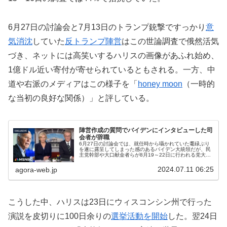
6月27日の討論会と7月13日のトランプ銃撃ですっかり
意
気消沈
していた
反トランプ陣営
はこの世論調査で俄然活気
づき、ネットには高笑いするハリスの画像があふれ始め、
1億ドル近い寄付が寄せられているともされる。一方、中
道や右派のメディアはこの様子を「
honey moon
（一時的
な当初の良好な関係）」と評している。
陣営作成の質問でバイデンにインタビューした司
会者が辞職
6月27日の討論会では、就任時から囁かれていた耄碌ぶり
を遂に露呈してしまった感のあるバイデン大統領だが、民
主党幹部や大口献金者らが8月19～22日に行われる党大会
までにどう対処するか右往左往するのを尻目に、インタビ
ューに応じたり、党議員に書...
2024.07.11 06:25
agora-web.jp
こうした中、ハリスは23日にウィスコンシン州で行った
演説を皮切りに100日余りの
選挙活動を開始
した。翌24日