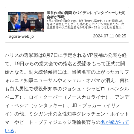
陣営作成の質問でバイデンにインタビューした司
会者が辞職
6月27日の討論会では、就任時から囁かれていた耄碌ぶり
を遂に露呈してしまった感のあるバイデン大統領だが、民
主党幹部や大口献金者らが8月19～22日に行われる党大会
までにどう対処するか右往左往するのを尻目に、インタビ
ューに応じたり、党議員に書...
2024.07.11 06:25
agora-web.jp
ハリスの選挙戦は8月7日に予定されるVP候補の公表を経
て、19日からの党大会での指名と受諾をもって正式に開
始となる。副大統領候補には、当初名前の上がったカリフ
ォルニア知事ニューサムやミシェル・オバマが消え、何れ
も白人男性で現役州知事のジョシュ・シャピロ（ペンシル
ベニア）、ロイ・クーパー（ノースカロライナ）、アンデ
ィ・ベシア（ケンタッキー）、JB・ブッカー（イリノ
イ）の他、ミシガン州の女性知事グレッチェン・ホイット
マーやピート・ブティジェッジ運輸長官らの
名が挙がって
いる
。