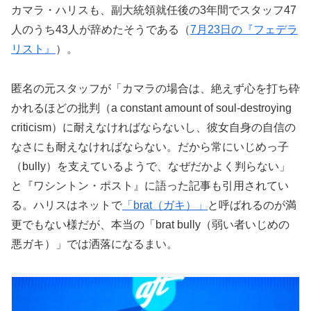
カマラ・ハリスも、副大統領就任後の3年間でスタッフ47
人のうち43人が辞めたそうである（
7月23日の『フェデラ
リスト』
）。
匿名の元スタッフが「カマラの場合は、絶えず心を打ち砕
かれるほどの批判（a constant amount of soul-destroying
criticism）に耐えなければならないし、彼女自身の自信の
なさにも耐えなければならない。だから常にいじめっ子
（bully）を支えているようで、なぜだかよく判らない」
と『ワシントン・ポスト』に語った記事も引用されてい
る。ハリスはネットで
「brat（ガキ）」
と呼ばれるのが満
更でもない様だが、本当の「brat bully（弱い者いじめの
悪ガキ）」では洒落になるまい。