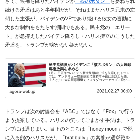
さて、候補を降りたバイデンが
「核のボタン」
を委ねられ
続ける矛盾はあと半年間だが、それはまたハリス元来の左
傾した主張が、バイデンのVPであり続ける彼女の言動に
大きな制約をもたらす期間でもある。民主党の「エリー
ト」が急拵えしたバイデン降ろし・ハリス擁立のこうした
矛盾を、トランプが突かない訳がない。
民主党議員がバイデンに「核のボタン」の大統領
専権放棄を求める
1月20日正午のバイデン新大統領就任式を欠席したトラン
プは、アンドリュー空軍基地で支持者を前に演説した後、
夫人と共に大統領専用機でフロリダのマーアラゴに飛び立
った。ネットでライブ画像を見ていた筆者は、黒鞄を両手
に下げて同機に乗り込む側近の姿...
2021.02.27 06:00
agora-web.jp
トランプは次の討論会を『ABC』ではなく『Fox』で行う
よう提案している。ハリスの笑ってごまかす手法は、トラ
ンプには通じまい。目下のところは「honey moon」で悦
に入る態のハリスだが、「brat bully」の素養が選挙戦を