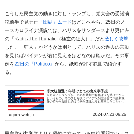
こうした民主党の動きに対しトランプも、党大会の受諾演
説前半で見せた
「団結」ムード
はどこへやら、25日のノ
ースカロライナ演説では、ハリスをサンダースより更に左
の「Radical Left Lunatic（極左の狂人）」だと
激しく攻撃
した。「狂人」かどうかは別として、ハリスの過去の言動
を見ればバイデンが右に見えるほどなのは確かだ。その事
例を
22日の『Politico』
から、紙幅が許す範囲で紹介す
る。
米大統領選：年明けまでの出来事予想
５月末にトランプが口止め料裁判で有罪評決を受けてから
というもの、そのひと月後にバイデンが討論会で大統領就
任の時から糊塗し続けて来た耄碌ぶりを露呈したことや、
先般のトランプ銃撃など、米大統領選を巡る動きは急激か
つ劇的だ。そこで本稿では、民主・...
2024.07.23 06:25
agora-web.jp
民主党が共和党よりも優位に立っている中絶問題でハリス