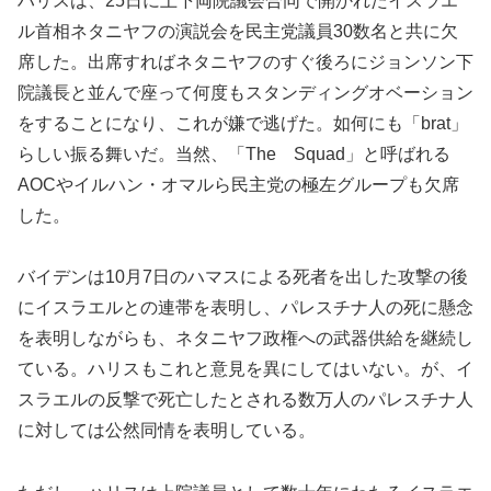
ハリスは、25日に上下両院議会合同で開かれたイスラエ
ル首相ネタニヤフの演説会を民主党議員30数名と共に欠
席した。出席すればネタニヤフのすぐ後ろにジョンソン下
院議長と並んで座って何度もスタンディングオベーション
をすることになり、これが嫌で逃げた。如何にも「brat」
らしい振る舞いだ。当然、「The Squad」と呼ばれる
AOCやイルハン・オマルら民主党の極左グループも欠席
した。
バイデンは10月7日のハマスによる死者を出した攻撃の後
にイスラエルとの連帯を表明し、パレスチナ人の死に懸念
を表明しながらも、ネタニヤフ政権への武器供給を継続し
ている。ハリスもこれと意見を異にしてはいない。が、イ
スラエルの反撃で死亡したとされる数万人のパレスチナ人
に対しては公然同情を表明している。