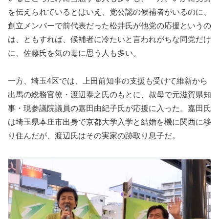
を伝えられているとはいえ、党公認の候補者がいるのに、
創立メンバーで前代表だった松井氏が他党の応援というの
は、ともすれば、候補者に冷たいと言われがちな同党だけ
に、佐藤氏を気の毒に思う人も多い。
一方、埼玉4区では、上田前知事の支援も受けて維新から
出馬の総務官僚・渡辺泰之氏のもとに、叔母で元滋賀県知
事・現参議院議員の嘉田由紀子氏が応援に入った。嘉田氏
は埼玉県本庄市出身で京都大学入学と結婚を機に関西に移
り住んだが、渡辺氏はその実家の跡取り息子だ。