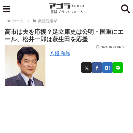
ホーム
衆議院選挙
高市は夫を応援？足立康史は公明・国重にエ
ール、松井一郎は萩生田を応援
2024.10.21 06:55
八幡 和郎