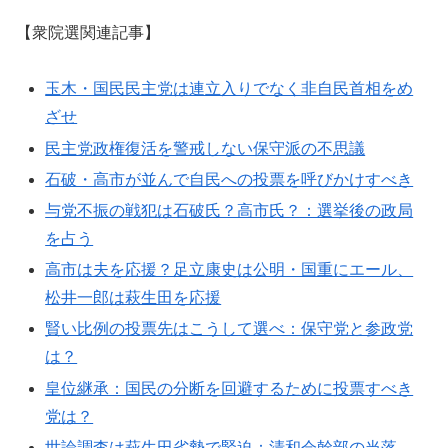
【衆院選関連記事】
玉木・国民民主党は連立入りでなく非自民首相をめ
ざせ
民主党政権復活を警戒しない保守派の不思議
石破・高市が並んで自民への投票を呼びかけすべき
与党不振の戦犯は石破氏？高市氏？：選挙後の政局
を占う
高市は夫を応援？足立康史は公明・国重にエール、
松井一郎は萩生田を応援
賢い比例の投票先はこうして選べ：保守党と参政党
は？
皇位継承：国民の分断を回避するために投票すべき
党は？
世論調査は萩生田劣勢で緊迫：清和会幹部の当落