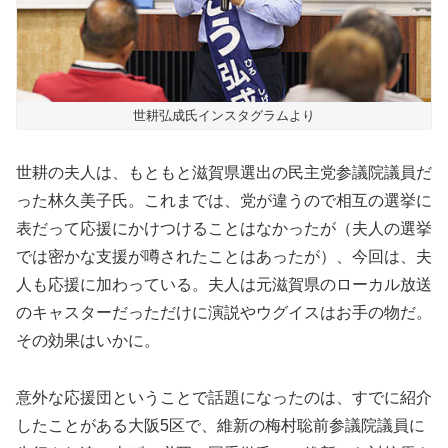
世耕弘成氏インスタグラムより
世耕の夫人は、もともと滋賀県選出の民主党参議院議員だ
った林久美子氏。これまでは、党が違うので相互の選挙に
表だって応援にかけつけることはなかったが（夫人の選挙
では密かな支援が噂されたことはあったが）、今回は、夫
人も応援に加わっている。夫人は元滋賀県のローカル放送
のキャスターだっただけに演説やウグイスはお手の物だ。
その効果はいかに。
意外な応援団ということで話題になったのは、すでに紹介
したことがある大阪5区で、維新の梅村聡前参議院議員に