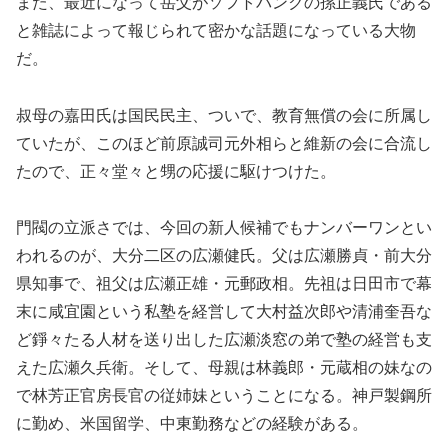
また、最近になって岳父がソフトバンクの孫正義氏である
と雑誌によって報じられて密かな話題になっている大物
だ。
叔母の嘉田氏は国民民主、ついで、教育無償の会に所属し
ていたが、このほど前原誠司元外相らと維新の会に合流し
たので、正々堂々と甥の応援に駆けつけた。
門閥の立派さでは、今回の新人候補でもナンバーワンとい
われるのが、大分二区の広瀬健氏。父は広瀬勝貞・前大分
県知事で、祖父は広瀬正雄・元郵政相。先祖は日田市で幕
末に咸宜園という私塾を経営して大村益次郎や清浦奎吾な
ど錚々たる人材を送り出した広瀬淡窓の弟で塾の経営も支
えた広瀬久兵衛。そして、母親は林義郎・元蔵相の妹なの
で林芳正官房長官の従姉妹ということになる。神戸製鋼所
に勤め、米国留学、中東勤務などの経験がある。