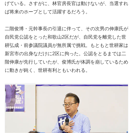
げている。さすがに、林官房長官は動けないが、当選すれ
ば将来のホープとして活躍するだろう。
二階俊博・元幹事長の引退に伴って、その次男の伸康氏が
自民党公認をとった和歌山2区だが、自民党を離党した世
耕弘成・前参議院議員が無所属で挑戦。もともと世耕家は
新宮市の出身なだけに2区に拘った。公認をとるまでは二
階伸康が先行していたが、俊博氏が体調を崩しているため
に動きが鈍く、世耕有利ともいわれる。