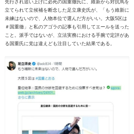
先行され追い上げに必死の国重徹氏に、維新から対抗馬を
立てられて立候補を断念した足立康史氏が、「もう維新に
未練はないので、人物本位で選んだ方がいい。大阪5区は
＃国重徹」と私のアゴラの記事も引用してエールを送った
こと。派手ではないが、立法実務における手腕で定評があ
る国重氏に党は違えども注目していた結果である。