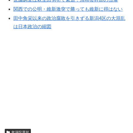
関西での公明・維新激突で勝っても維新に得はない
田中角栄以来の政治腐敗を引きずる新潟4区の大混乱
は日本政治の縮図
衆議院選挙