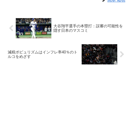
岡本 裕明
大谷翔平選手の本塁打：誤審の可能性を
隠す日本のマスコミ
減税ポピュリズムはインフレ率40％のト
ルコをめざす