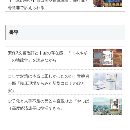
【当然の報い】百田尚樹参院議員：暴行罪と
脅迫罪で訴えられる
書評
安保3文書改訂と中国の存在感：『エネルギ
ーの地政学』を読みながら
コロナ対策は本当に正しかったのか：青柳貞
一郎『臨床現場からみた新型コロナの虚と
実』
少子化と人手不足の元凶を直視せよ『やっぱ
り高度経済成長は復活できる』