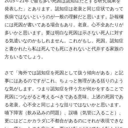
2015～21年で最も多い死因は認知症だとする研究成果を
発表した」とあります。認知症は老衰と同じ症状であって
疾病ではないというのが一般の理解だと思います。訃報欄
には死因が書いてある場合もあり、老衰、心不全あたりが
多いかと思います。要は明白な死因は示さない死人に対す
る気遣いなのかもしれません。これがもし、死因、認知症
と書かれたら私は死んでも死にきれないと代弁する家族の
方もいるでしょう。
さて「海外では認知症を死因として扱う傾向がある」と記
事にはあるのですがこれ、ちょっと無理がある括りのよう
な気がします。つまり認知症を伴う方が何かをすることで
死因につながると考えるべきである意味、上述の死因であ
る老衰、心不全と同じような括りではないかと思います。
嚥下障害（飲み込みの問題）、誤嚥（気管に入ること）、
更にはどこかカラダに不都合があるのにそれが表現できな