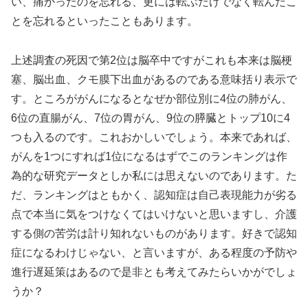
い、痛かったのを忘れる、更には転ぶだけでなく転んだこ
とを忘れるといったこともあります。
上述調査の死因で第2位は脳卒中ですがこれも本来は脳梗
塞、脳出血、クモ膜下出血があるのである意味括り表示で
す。ところががんになるとなぜか部位別に4位の肺がん、
6位の直腸がん、7位の胃がん、9位の膵臓とトップ10に4
つも入るのです。これおかしいでしょう。本来であれば、
がんを1つにすれば1位になるはずでこのランキングは作
為的な研究データとしか私には思えないのであります。た
だ、ランキングはともかく、認知症は自己表現能力が劣る
点で本当に気をつけなくてはいけないと思いますし、介護
する側の苦労は計り知れないものがあります。好きで認知
症になるわけじゃない、と言いますが、ある程度の予防や
進行遅延策はあるので是非とも考えてみたらいかがでしょ
うか？