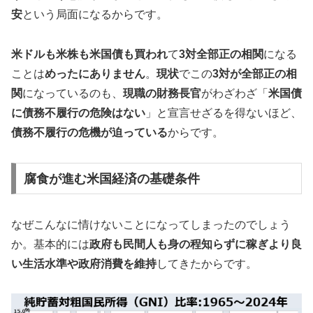
安
という局面になるからです。
米ドルも米株も米国債も買われ
て
3対全部正の相関
になる
ことは
めったにありません
。
現状
でこの
3対が全部正の相
関
になっているのも、
現職の財務長官
がわざわざ「
米国債
に債務不履行の危険はない
」と宣言せざるを得ないほど、
債務不履行の危機が迫っている
からです。
腐食が進む米国経済の基礎条件
なぜこんなに情けないことになってしまったのでしょう
か。基本的には
政府も民間人も身の程知らずに稼ぎより良
い生活水準や政府消費を維持
してきたからです。