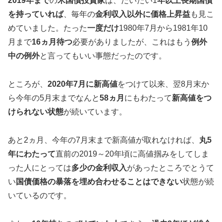
2019年まで
の
米国債投資家
は、だいたい1
年以上長期国債
を持っていれば
、毎年の
金利収入以外に価格上昇益
も見こ
めていました。たった
一度だけ
1980年7月から1981年10
月まで
16ヵ月待つ
必要がありましたが、これはもう
例外
中の例外
と言ってもいい事態だったのです。
ところが、
2020年7月に新高値
をつけて以来、翌8月末か
ら今年の5月末までなんと
58ヵ月
にもわたって
新高値をつ
けられない状態
が続いています。
あと2ヵ月、今年の7月末まで新高値が取れなければ、
丸5
年にわたって
直前の2019～20年頃に高値掴みをしてしま
った人にとっては
多少の金利収入
があったところでとうて
い
国債価格の暴落を埋め合わせることはできない
状態が続
いているのです。