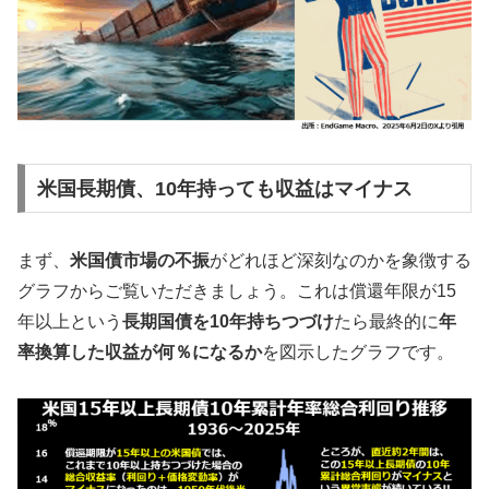
米国長期債、10年持っても収益はマイナス
まず、
米国債市場の不振
がどれほど深刻なのかを象徴する
グラフからご覧いただきましょう。これは償還年限が15
年以上という
長期国債を10年持ちつづけ
たら最終的に
年
率換算した収益が何％になるか
を図示したグラフです。