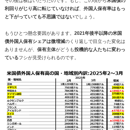
その後は横ばいだったのです。もし、この頃から
米国債の
利回りがじり高に転じていなければ
、
外国人保有率はもっ
と下がっていても不思議ではない
でしょう。
もうひとつ懸念要因があります。
2021年後半以降の米国
債外国人保有シェアは微増減
のくり返しで目立った変化は
ありませんが、
保有主体
がどうも
投機的な人たちに変わっ
ている
フシが見受けられるのです。