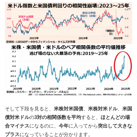
そして下段を見ると、
米株対米国債
、
米株対米ドル
、
米国
債対米ドル
の
3対の相関係数を平均
すると、
ほとんどの場
合マイナス
になるのに、
今年
に入ってから
突出して大きな
プラス
になっていることが分かります。