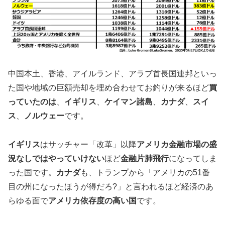
中国本土、香港、アイルランド、アラブ首長国連邦といっ
た国や地域の巨額売却を埋め合わせてお釣りが来るほど
買
っていたのは
、
イギリス
、
ケイマン諸島
、
カナダ
、
スイ
ス
、
ノルウェー
です。
イギリス
はサッチャー「改革」以降
アメリカ金融市場の盛
況なしではやっていけない
ほど
金融片肺飛行
になってしま
った国です。
カナダ
も、トランプから「アメリカの51番
目の州になったほうが得だろ?」と言われるほど経済のあ
らゆる面で
アメリカ依存度の高い国
です。