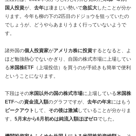
国人投資
が、
去年
は凄まじい勢いで
急拡大
したことが分か
ります。今年も柳の下の2匹目のドジョウを狙っていたの
でしょうが、どうやらあまりうまく行っていないようで
す。
諸外国の
個人投資家
が
アメリカ株に投資
するとなると、よ
ほど勉強熱心でないかぎり、自国の株式市場に上場してい
る
米国株ETF
（上場投信）を買うのが手続きも簡単で便利
ということになります。
下段はその
米国以外の国の株式市場
に上場している
米国株
ETF
への
資金流入額
のグラフですが、
去年の年末
にはもう
ピークアウト
して、
その後は激減
していることが分かりま
す。
5月末から6月初めは純流入額ほぼゼロ
でした。