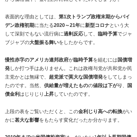
表面的な理由としては、
第1次トランプ政権末期からバイ
デン政権初期
に当たる
2020～21年
に
新型コロナ
という大
して深刻でもない流行病に
過剰反応
して、
臨時予算
でジャ
ブジャブの
大盤振る舞い
をしたからです。
慢性赤字のアメリカ連邦政府
が
臨時予算
を組むには
国債増
発
しか打つ手はありません。これは政権与党が共和党か民
主党かとは無縁で、
超党派で莫大な国債増発
をしてしまっ
たのです。当然、
供給量が増えたもの
の
値段は下がり
、
国
債金利
はじりじり
上昇
していたのです。
上段の表をご覧いただくと、この
金利じり高への転換
がい
かに
甚大な影響
をもたらす変化だったか分かります。