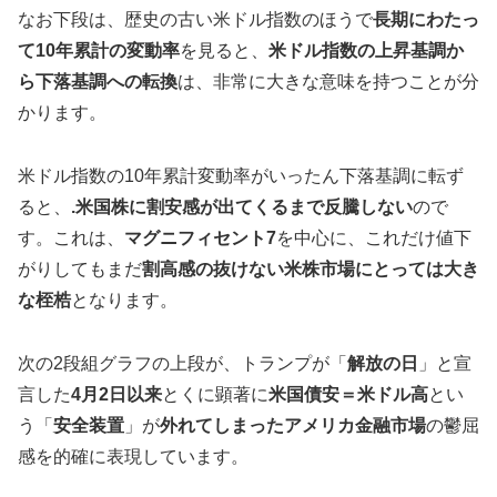
なお下段は、歴史の古い米ドル指数のほうで
長期にわたっ
て10年累計の変動率
を見ると、
米ドル指数の上昇基調か
ら下落基調への転換
は、非常に大きな意味を持つことが分
かります。
米ドル指数の10年累計変動率がいったん下落基調に転ず
ると、
.米国株に割安感が出てくるまで反騰しない
ので
す。これは、
マグニフィセント7
を中心に、これだけ値下
がりしてもまだ
割高感の抜けない米株市場にとっては大き
な桎梏
となります。
次の2段組グラフの上段が、トランプが「
解放の日
」と宣
言した
4月2日以来
とくに顕著に
米国債安＝米ドル高
とい
う「
安全装置
」が
外れてしまったアメリカ金融市場
の鬱屈
感を的確に表現しています。