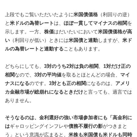
上段でもご覧いただいたように
米国債価格
（利回りの逆）
と
米ドルの為替レート
は、
ほぼ一貫してマイナスの相関
を
示します。一方、
株価
はだいたいにおいて
米国債価格が高
い
（利回りが低い）ときには
米国債と連動
しますが、
米ド
ルの為替レートと連動する
こともあります。
どちらにしても、
3対のうち2対は負の相関
、
1対だけ正の
相関
なので、
3対の平均値
を取るとほとんどの場合、
マイ
ナスになる
のです。
3対とも正の相関
になるのは、
アメリ
カ金融市場が総崩れになるときだけ
と言っても、過言では
ありません。
そうなるのは、金利選好の強い市場参加者にも「高金利に
は
ギャロッピングインフレや
債務不履行の影
がつきまと
う」という意識が広まると、
米株も米国債も米ドルも同時