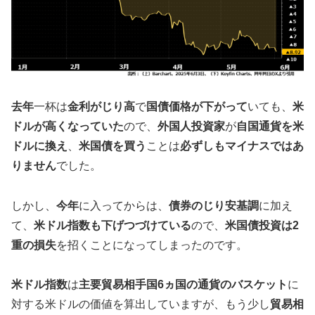
去年
一杯は
金利がじり高
で
国債価格が下がって
いても、
米
ドルが高くなっていた
ので、
外国人投資家
が
自国通貨を米
ドルに換え
、
米国債を買う
ことは
必ずしもマイナスではあ
りません
でした。
しかし、
今年
に入ってからは、
債券のじり安基調
に加え
て、
米ドル指数も下げつづけている
ので、
米国債投資は2
重の損失
を招くことになってしまったのです。
米ドル指数
は
主要貿易相手国6ヵ国の通貨のバスケット
に
対する米ドルの価値を算出していますが、もう少し
貿易相