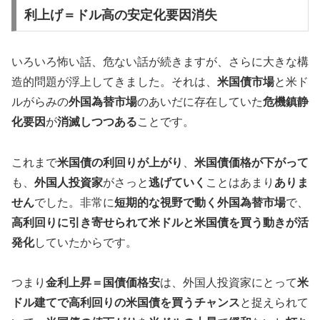
利上げ＝ドル高の安定化要因消失
いろいろ怖い話、危ない話が続きますが、さらに大きな構
造的問題が浮上してきました。それは、
米国債市場
と米ド
ルがらみの
外国為替市場
のあいだに存在していた
危機鎮静
化要因
が
消滅しつつある
ことです。
これまで
米国債の利回りが上がり
、
米国債価格が下がって
も、
外国人投資家
がさっと
逃げていく
ことはあまり
ありま
せん
でした。非常に
短期的な視野で動く外国為替市場
で、
高利回りに引き寄せられて米ドルと米国債を買う動きが活
発化
していたからです。
つまり
金利上昇＝国債価格安
は、外国人投資家にとって
米
ドル建てで高利回りの米国債を買うチャンス
と捉えられて