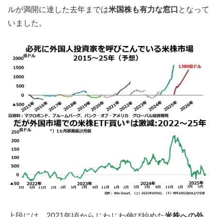
ルが満開に達した去年までは
米国株も有力な窓口
となって
いました。
上段には、2021年頃からじわじわ伸び始めた
米株への外