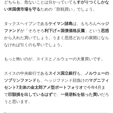
どちらも、危ないことは分かっていても
すがりつくしかな
い米国債市場を守る
ための「防戦買い」でしょう。
タックスヘイブンである
ケイマン諸島
は、もちろん
ヘッジ
ファンド
が「そろそろ
利下げ＝国債価格反騰
」という
思惑
から入れた買いでしょう。うまく思惑どおりの展開になら
なければ引くのも早いでしょう。
もっと怖いのが、スイスとノルウェーの大量買いです。
スイスの中央銀行である
スイス国立銀行
も、
ノルウェーの
ソブリンファンド
も、ヘッジファンド顔負けの
マグニフィ
セント7主体の金太郎アメ型ポートフォリオ
で今年4月ま
で
巨額損を出しているはず
で、
一発逆転を狙った買い
だろ
うと思います。