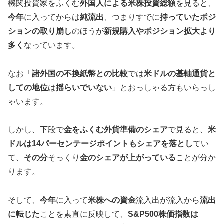
機関投資家をふくむ
外国人による米株投資総額
を見ると、
今年
に入ってからは
純流出
、つまりすでに
持っていたポジ
ションの取り崩し
のほうが
新規購入やポジション拡大より
多く
なっています。
なお「
諸外国の不換紙幣との比較
では
米ドルの基軸通貨と
しての地位
は
揺らいでいない
」とおっしゃる方もいらっし
ゃいます。
しかし、下段で
金をふくむ外貨準備のシェア
で見ると、
米
ドルは14パーセンテージポイントもシェアを落とし
てい
て、
その分
そっくり
金のシェアが上がっている
ことが分か
ります。
そして、
今年
に入って
米株への資金
流入出が流入から
流出
に転じた
ことを素直に反映して、
S&P500株価指数は