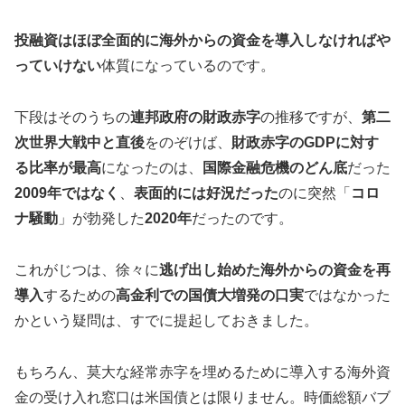
投融資はほぼ全面的に海外からの資金を導入しなければや
っていけない
体質になっているのです。
下段はそのうちの
連邦政府の財政赤字
の推移ですが、
第二
次世界大戦中と直後
をのぞけば、
財政赤字のGDPに対す
る比率が最高
になったのは、
国際金融危機のどん底
だった
2009年ではなく
、
表面的には好況だった
のに突然「
コロ
ナ騒動
」が勃発した
2020年
だったのです。
これがじつは、徐々に
逃げ出し始めた海外からの資金を再
導入
するための
高金利での国債大増発の口実
ではなかった
かという疑問は、すでに提起しておきました。
もちろん、莫大な経常赤字を埋めるために導入する海外資
金の受け入れ窓口は米国債とは限りません。時価総額バブ