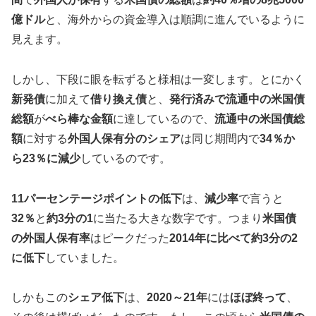
億ドル
と、海外からの資金導入は順調に進んでいるように
見えます。
しかし、下段に眼を転ずると様相は一変します。とにかく
新発債
に加えて
借り換え債
と、
発行済みで流通中の米国債
総額
が
べら棒な金額
に達しているので、
流通中の米国債総
額
に対する
外国人保有分のシェア
は同じ期間内で
34％か
ら23％に減少
しているのです。
11パーセンテージポイントの低下
は、
減少率
で言うと
32％
と
約3分の1
に当たる大きな数字です。つまり
米国債
の外国人保有率
はピークだった
2014年に比べて約3分の2
に低下
していました。
しかもこの
シェア低下
は、
2020～21年
には
ほぼ終って
、