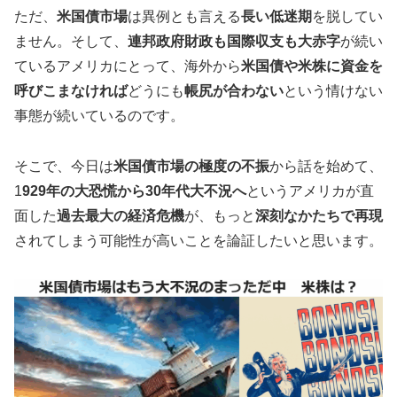
ただ、
米国債市場
は異例とも言える
長い低迷期
を脱してい
ません。そして、
連邦政府財政も国際収支も大赤字
が続い
ているアメリカにとって、海外から
米国債や米株に資金を
呼びこまなければ
どうにも
帳尻が合わない
という情けない
事態が続いているのです。
そこで、今日は
米国債市場の極度の不振
から話を始めて、
1
929年の大恐慌から30年代大不況へ
というアメリカが直
面した
過去最大の経済危機
が、もっと
深刻なかたちで再現
されてしまう可能性が高いことを論証したいと思います。