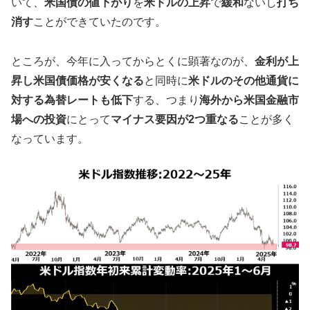
いて、
米国債の値下がり
を
米ドルの上昇
で
緩和
ないし
打ち
消す
ことができていたのです。
ところが、今年に入ってからとくに顕著なのが、
金利が上
昇し米国債価格が安くなる
と同時に
米ドルのその他通貨に
対する為替レートも低下
する、つまり
海外から米国金融市
場への投資
にとって
マイナス要因が2つ重なる
ことが多く
なっています。