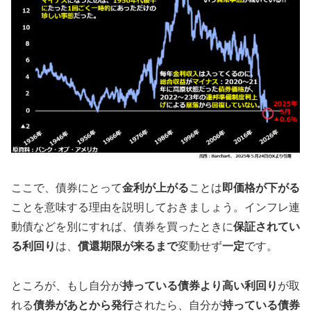
ここで、債券にとって
金利が上がる
ことは
即価格が下がる
ことを意味する理由を説明しておきましょう。インフレ連
動債などを別にすれば、債券を買ったときに
保証されてい
る利回り
は、
償還期限が来るまで
変動せず
一定
です。
ところが、もし自分が
持っている債券より高い利回り
が取
れる
債券があとから発行
されたら、自分が
持っている債券