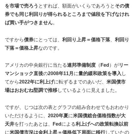
を市場で売ろう
とすれば、額面がいくらであろうと
その債
券でも同じ利回りが得られるところまで値段を下げなけれ
ば買い手がつきません
。
ですから
債券
にとっては、
利回り上昇＝価格下落
、
利回り
下落＝価格上昇
なのです。
アメリカの中央銀行に当たる
連邦準備制度
（
Fed
）が
リー
マンショック直後
の
2008年11月
に
量的緩和政策を導入
し
てから
2022年に利上げ
に転ずるまでのあいだ、
米国債市
場はおおむね堅調で推移
しているように見えました。
ですが、じつは次の表とグラフの組み合わせでもおわかり
いただけるように、
2020年夏
に
米国債総合価格指数が大
天井
を打ったあとは、
Fed
による
利上げへの政策転換以前
に
米国債市況は金利上昇＝価格低下局面に移行
していたの