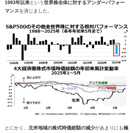
1993年以来
という
世界株全体に対するアンダーパフォー
マンス
を演じました。
とにかく、
北米地域の株式時価総額の減少
があまりにも
極