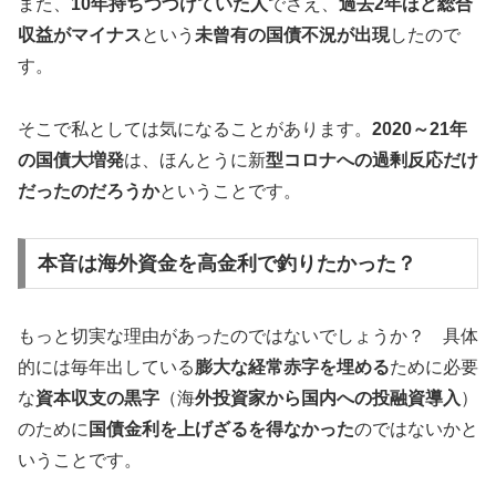
また、
10年持ちつづけていた人
でさえ、
過去2年ほど総合
収益がマイナス
という
未曾有の国債不況が出現
したので
す。
そこで私としては気になることがあります。
2020～21年
の国債大増発
は、ほんとうに新
型コロナへの過剰反応だけ
だったのだろうか
ということです。
本音は海外資金を高金利で釣りたかった？
もっと切実な理由があったのではないでしょうか？ 具体
的には毎年出している
膨大な経常赤字を埋める
ために必要
な
資本収支の黒字
（海
外投資家から国内への投融資導入
）
のために
国債金利を上げざるを得なかった
のではないかと
いうことです。