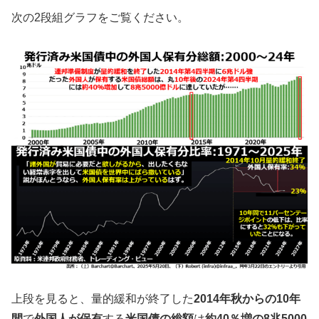
次の2段組グラフをご覧ください。
上段を見ると、量的緩和が終了した
2014年秋からの10年
間
で
外国人が保有
する
米国債の総額
は
約40％増の8兆5000