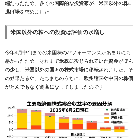
端
だったため、多くの
国際的な投資家
が、
米国以外の株
に
逃げ場
を求めました。
米国以外の株への投資は評価の水増し
今年4月中旬までの米国株のパフォーマンスがあまりにも
悪かったため、それまで
米株に投じられていた資金
がほん
の
少し
、
米国以外の国々の株式市場に移転
されました。そ
の効果たるや、たちまちのうちに、
欧州諸国や中国の株価
がとんでもなく割高に
なってしまったのです。