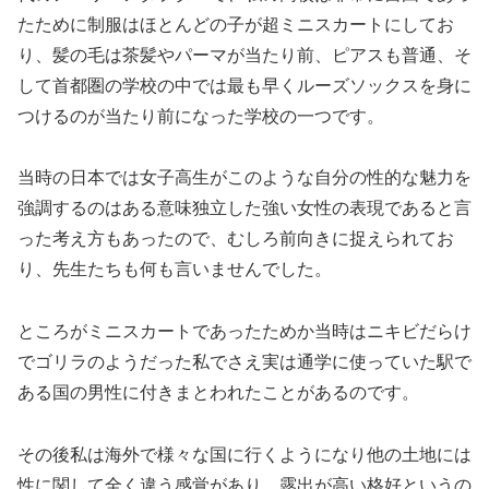
たために制服はほとんどの子が超ミニスカートにしてお
り、髪の毛は茶髪やパーマが当たり前、ピアスも普通、そ
して首都圏の学校の中では最も早くルーズソックスを身に
つけるのが当たり前になった学校の一つです。
当時の日本では女子高生がこのような自分の性的な魅力を
強調するのはある意味独立した強い女性の表現であると言
った考え方もあったので、むしろ前向きに捉えられてお
り、先生たちも何も言いませんでした。
ところがミニスカートであったためか当時はニキビだらけ
でゴリラのようだった私でさえ実は通学に使っていた駅で
ある国の男性に付きまとわれたことがあるのです。
その後私は海外で様々な国に行くようになり他の土地には
性に関して全く違う感覚があり、露出が高い格好というの