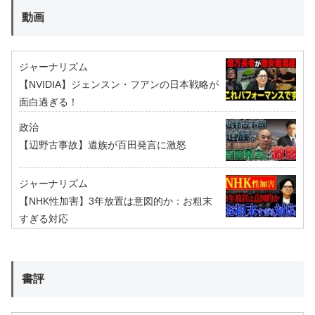
動画
ジャーナリズム
【NVIDIA】ジェンスン・フアンの日本戦略が
面白過ぎる！
政治
【辺野古事故】遺族が百田発言に激怒
ジャーナリズム
【NHK性加害】3年放置は意図的か：お粗末
すぎる対応
書評