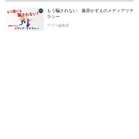
もう騙されない 藤原かずえのメディアリテ
ラシー
アゴラ編集部