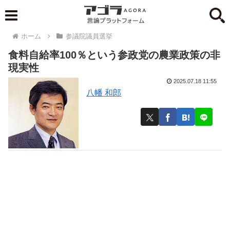
ホーム
参議院議員選挙
食料自給率100％という参政党の農業政策の非
現実性
2025.07.18 11:55
八幡 和郎