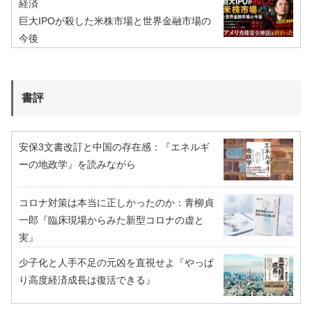
経済
巨大IPOが殺した米株市場と世界金融市場の
今後
書評
安保3文書改訂と中国の存在感：『エネルギ
ーの地政学』を読みながら
コロナ対策は本当に正しかったのか：青柳貞
一郎『臨床現場からみた新型コロナの虚と
実』
少子化と人手不足の元凶を直視せよ『やっぱ
り高度経済成長は復活できる』