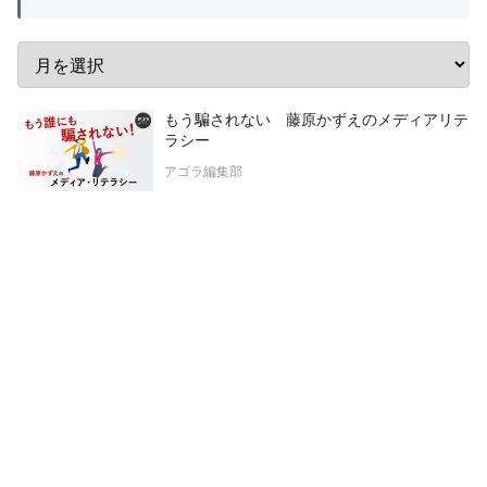
もう騙されない 藤原かずえのメディアリテ
ラシー
アゴラ編集部