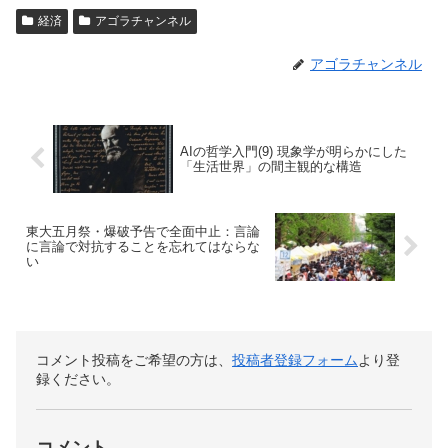
経済
アゴラチャンネル
アゴラチャンネル
AIの哲学入門(9) 現象学が明らかにした
「生活世界」の間主観的な構造
東大五月祭・爆破予告で全面中止：言論
に言論で対抗することを忘れてはならな
い
コメント投稿をご希望の方は、
投稿者登録フォーム
より登
録ください。
コメント