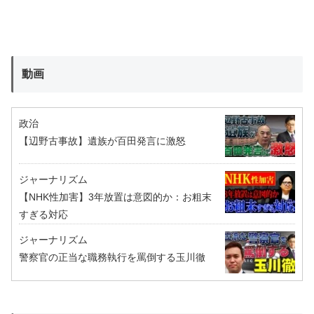
動画
政治
【辺野古事故】遺族が百田発言に激怒
ジャーナリズム
【NHK性加害】3年放置は意図的か：お粗末
すぎる対応
ジャーナリズム
警察官の正当な職務執行を罵倒する玉川徹