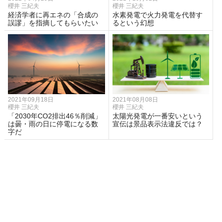
櫻井 三紀夫
櫻井 三紀夫
経済学者に再エネの「合成の
水素発電で火力発電を代替す
誤謬」を指摘してもらいたい
るという幻想
2021年09月18日
2021年08月08日
櫻井 三紀夫
櫻井 三紀夫
「2030年CO2排出46％削減」
太陽光発電が一番安いという
は曇・雨の日に停電になる数
宣伝は景品表示法違反では？
字だ