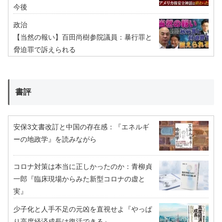
今後
政治
【当然の報い】百田尚樹参院議員：暴行罪と
脅迫罪で訴えられる
書評
安保3文書改訂と中国の存在感：『エネルギ
ーの地政学』を読みながら
コロナ対策は本当に正しかったのか：青柳貞
一郎『臨床現場からみた新型コロナの虚と
実』
少子化と人手不足の元凶を直視せよ『やっぱ
り高度経済成長は復活できる』