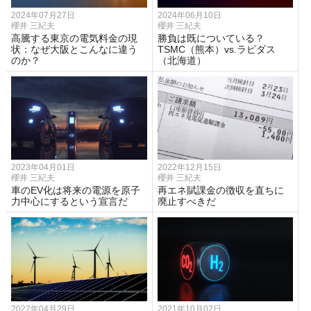
2024年07月27日
2024年06月10日
櫻井 三紀夫
櫻井 三紀夫
高騰する東京の電気料金の現
勝負は既についている？
状：なぜ大阪とこんなに違う
TSMC（熊本）vs.ラピダス
のか？
（北海道）
2023年04月01日
2022年12月15日
櫻井 三紀夫
櫻井 三紀夫
車のEV化は将来の電源を原子
再エネ賦課金の徴収を直ちに
力中心にするという宣言だ
廃止すべきだ
2022年04月29日
2021年10月02日