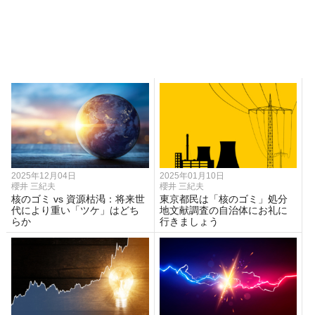
2025年12月04日
2025年01月10日
櫻井 三紀夫
櫻井 三紀夫
核のゴミ vs 資源枯渇：将来世
東京都民は「核のゴミ」処分
代により重い「ツケ」はどち
地文献調査の自治体にお礼に
らか
行きましょう