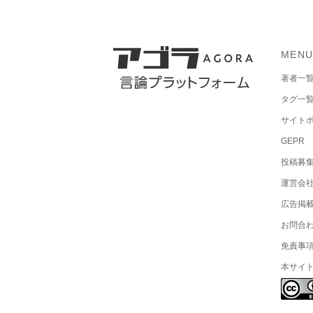
MEN
著者一
タグ一
サイト
GEPR
投稿募
運営会
広告掲
お問合
免責事
本サイ