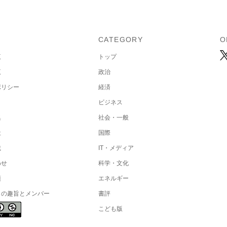
U
CATEGORY
O
覧
トップ
覧
政治
ポリシー
経済
ビジネス
集
社会・一般
社
国際
載
IT・メディア
わせ
科学・文化
項
エネルギー
トの趣旨とメンバー
書評
こども版