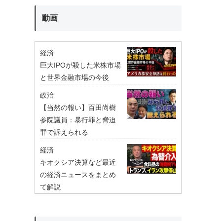
動画
経済
巨大IPOが殺した米株市場
と世界金融市場の今後
政治
【当然の報い】百田尚樹
参院議員：暴行罪と脅迫
罪で訴えられる
経済
キオクシア決算など最近
の経済ニュースをまとめ
て解説