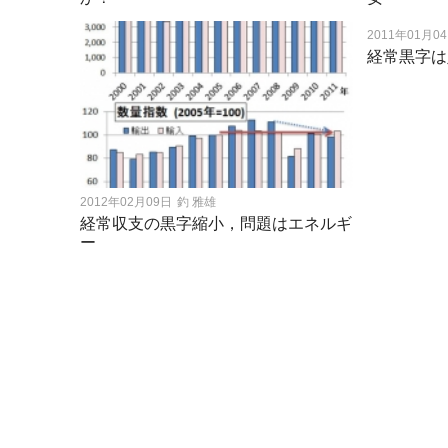
2011年01月0
経常黒字は
2012年02月09日
釣 雅雄
経常収支の黒字縮小，問題はエネルギ
ー