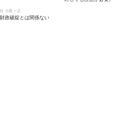
4日
小黒 一正
財政破綻とは関係ない