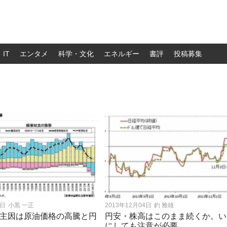
IT
エンタメ
科学・文化
エネルギー
書評
投稿募集
7日
小黒 一正
2013年12月04日
釣 雅雄
主因は原油価格の高騰と円
円安・株高はこのまま続くか。い
にしても注意が必要。