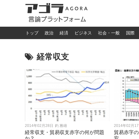
トップ
政治
経済
ビジネス
社会・一般
国際
経常収支
2014年02月28日
釣 雅雄
2014年02月1
経常収支・貿易収支赤字の何が問題
貿易赤字の
か？
安