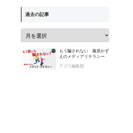
過去の記事
もう騙されない 藤原かず
えのメディアリテラシー
アゴラ編集部