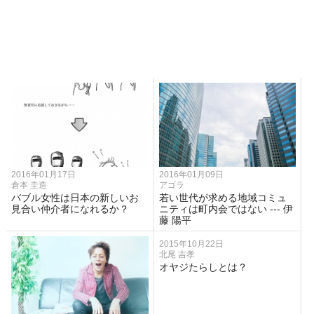
2016年01月17日
2016年01月09日
倉本 圭造
アゴラ
バブル女性は日本の新しいお
若い世代が求める地域コミュ
見合い仲介者になれるか？
ニティは町内会ではない --- 伊
藤 陽平
2015年10月22日
北尾 吉孝
オヤジたらしとは？