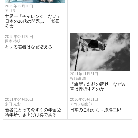
2015年12月10日
アゴラ
世界一「チャレンジしない」
日本の20代の問題点 --- 松田
公太
2015年02月25日
岡本 裕明
キレる若者はなぜ増える
2011年11月21日
與那覇 潤
「維新」幻想の蹉跌：なぜ改
革は挫折するのか
2011年04月20日
2010年05月11日
多田 光宏
アゴラ編集部
若者にとって今すぐの年金受
日本のこれから - 原淳二郎
給年齢引き上げは得である