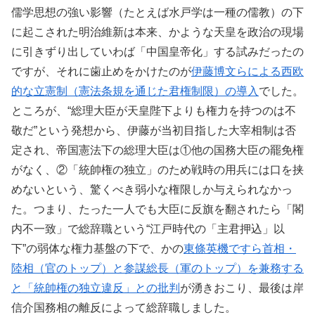
儒学思想の強い影響（たとえば水戸学は一種の儒教）の下
に起こされた明治維新は本来、かような天皇を政治の現場
に引きずり出していわば「中国皇帝化」する試みだったの
ですが、それに歯止めをかけたのが
伊藤博文らによる西欧
的な立憲制（憲法条規を通じた君権制限）の導入
でした。
ところが、“総理大臣が天皇陛下よりも権力を持つのは不
敬だ”という発想から、伊藤が当初目指した大宰相制は否
定され、帝国憲法下の総理大臣は①他の国務大臣の罷免権
がなく、②「統帥権の独立」のため戦時の用兵には口を挟
めないという、驚くべき弱小な権限しか与えられなかっ
た。つまり、たった一人でも大臣に反旗を翻されたら「閣
内不一致」で総辞職という“江戸時代の「主君押込」以
下”の弱体な権力基盤の下で、かの
東條英機ですら首相・
陸相（官のトップ）と参謀総長（軍のトップ）を兼務する
と「統帥権の独立違反」との批判
が湧きおこり、最後は岸
信介国務相の離反によって総辞職しました。