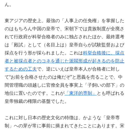
ん。
東アジアの歴史上、最強の「人事上の任免権」を掌握した
のはもちろん中国の皇帝で、宋朝下では貴族制度が全廃さ
れて行政府が科挙合格者のみに独占されたほか、最終選考
は「殿試」として（名目上は）皇帝自らが試験監督および
採点を行う形が採られました。これは
科挙合格後に、採点
者と被採点者とのコネを通じた派閥形成が起きるのを防止
するための工夫
で、逆にいえば皇帝本人が合格者に対し
て“お前を合格させたのは俺だぞ”と恩義を売ることで、中
間管理職の頭越しに官僚全員を事実上「子飼いの部下」の
地位に置いたのです。これが
「東洋的専制」
とも呼ばれる
皇帝独裁の権限の基盤でした。
これに対し日本の歴史文化の特徴は、かような「皇帝専
制」への芽が常に事前に摘まれてきたことにあります。宋