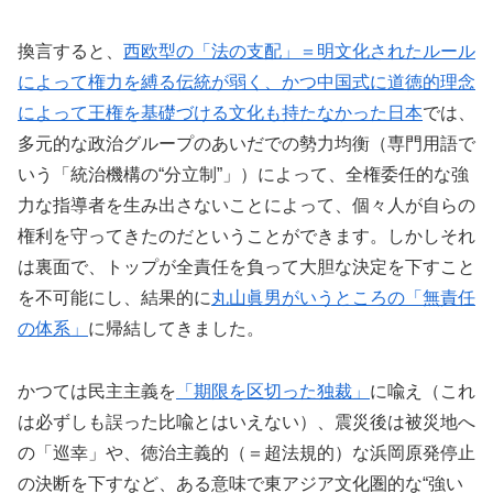
換言すると、
西欧型の「法の支配」＝明文化されたルール
によって権力を縛る伝統が弱く、かつ中国式に道徳的理念
によって王権を基礎づける文化も持たなかった日本
では、
多元的な政治グループのあいだでの勢力均衡（専門用語で
いう「統治機構の“分立制”」）によって、全権委任的な強
力な指導者を生み出さないことによって、個々人が自らの
権利を守ってきたのだということができます。しかしそれ
は裏面で、トップが全責任を負って大胆な決定を下すこと
を不可能にし、結果的に
丸山眞男がいうところの「無責任
の体系」
に帰結してきました。
かつては民主主義を
「期限を区切った独裁」
に喩え（これ
は必ずしも誤った比喩とはいえない）、震災後は被災地へ
の「巡幸」や、徳治主義的（＝超法規的）な浜岡原発停止
の決断を下すなど、ある意味で東アジア文化圏的な“強い