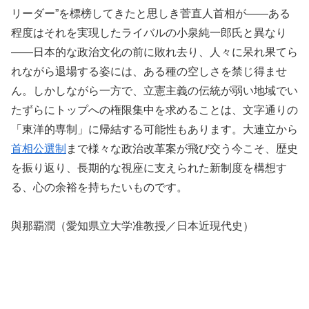
リーダー”を標榜してきたと思しき菅直人首相が――ある
程度はそれを実現したライバルの小泉純一郎氏と異なり
――日本的な政治文化の前に敗れ去り、人々に呆れ果てら
れながら退場する姿には、ある種の空しさを禁じ得ませ
ん。しかしながら一方で、立憲主義の伝統が弱い地域でい
たずらにトップへの権限集中を求めることは、文字通りの
「東洋的専制」に帰結する可能性もあります。大連立から
首相公選制
まで様々な政治改革案が飛び交う今こそ、歴史
を振り返り、長期的な視座に支えられた新制度を構想す
る、心の余裕を持ちたいものです。
與那覇潤（愛知県立大学准教授／日本近現代史）