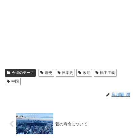
今週のテーマ
歴史
日本史
政治
民主主義
中国
與那覇 潤
菅の寿命について