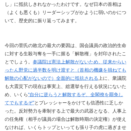
し」に抵抗しきれなかったわけです。なぜ日本の首相は
（よくも悪くも）リーダーシップがかように弱いのかにつ
いて、歴史的に振り返ってみます。
今回の菅氏の敗北の最大の要因は、国会議員の政治的生命
に対する生殺与奪を一手に握る「解散権」を封印されたこ
とでしょう。
参議院は憲法上解散がないため、従来からい
ったん野党に過半数を明け渡すと（首相の機嫌を損ねても
解散の心配がないので）全面的に抵抗される
上に、衆議院
も大震災下の現在は事実上、総選挙を行える状況にないた
め、いくら
“自分に逆らうと解散するぞ、全閣僚を罷免し
てでもするぞ”
とプレッシャーをかけても信憑性に乏しか
った。反対勢力を牽制する上で最大の武器となる、人事上
の任免権（相手が議員の場合は解散時期の決定権）が使え
なければ、いくらトップといっても張り子の虎に過ぎませ