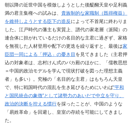
朝以降の近世中国を模倣しようとした後醍醐天皇や足利義
満の君主集権への試みは、
貴族制的な家職制（既得権益）
を維持しようとする臣下の造反
によって不首尾に終わりま
した。江戸時代の藩主も実質上、譜代の家老層（派閥）の
連合体に担がれているだけの名目的な主君に過ぎず、家格
を無視した人材登用や配下の更迭を繰り返すと、最後は
家
臣団一同による「押込」の憂き目
を見てきました（主君押
込の対象者は、志村けん式のバカ殿のほかに、「儒教思想
＝中国的政治モデルを学んで現状打破を図った理想主義
者」も多い）。究極の「名目的な主君」はもちろん天皇
で、特に戦国時代の混乱を生き延びるためにいわば
“平和
と国民統合の象徴”として諸勢力のあいだで中立を守り、
政治的決断を控える慣行
を採ったことが、中国のような
「易姓革命」を回避し、皇室の存続を可能にしてきまし
た。