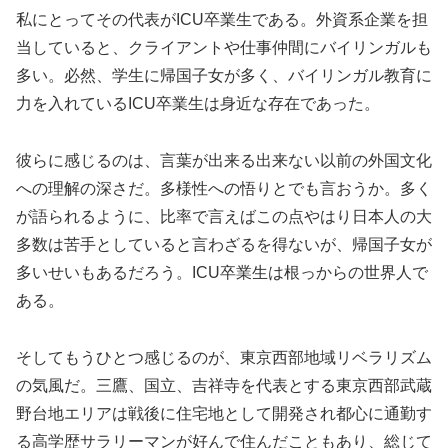
私にとってその代表がICU卒業生である。外資系企業を担
当していると、クライアントや仕事仲間にバイリンガルも
多い。必然、学生に帰国子女が多く、バイリンガル教育に
力を入れているICU卒業生は身近な存在であった。
彼らに感じるのは、言葉が出来る出来ない以前の外国文化
への理解の深さだ。多様性への悟りとでも言おうか。多く
が語られるように、比率で言えばこの点やはり日本人の大
多数は苦手としていると言わざるを得ないが、帰国子女が
多いせいもあるだろう。ICU卒業生は根っからの世界人で
ある。
そしてもうひとつ感じるのが、東京西部地域リベラリズム
の気風だ。三鷹、国立、吉祥寺を代表とする東京西部武蔵
野台地エリアは戦後に住宅地として開発され都心に通勤す
る高学歴サラリーマンが好んで住んだこともあり、総じて