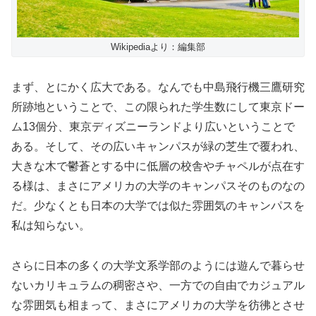
Wikipediaより：編集部
まず、とにかく広大である。なんでも中島飛行機三鷹研究
所跡地ということで、この限られた学生数にして東京ドー
ム13個分、東京ディズニーランドより広いということで
ある。そして、その広いキャンパスが緑の芝生で覆われ、
大きな木で鬱蒼とする中に低層の校舎やチャペルが点在す
る様は、まさにアメリカの大学のキャンパスそのものなの
だ。少なくとも日本の大学では似た雰囲気のキャンパスを
私は知らない。
さらに日本の多くの大学文系学部のようには遊んで暮らせ
ないカリキュラムの稠密さや、一方での自由でカジュアル
な雰囲気も相まって、まさにアメリカの大学を彷彿とさせ