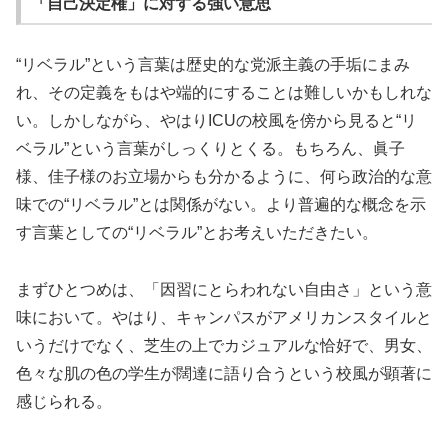
「自己決定権」に対する強い意思
“リベラル”という言葉は歴史的な党派主義の手垢にまみ
れ、その定義をもはや端的にすることは難しいかもしれな
い。しかしながら、やはりICUの校風を傍から見ると“リ
ベラル”という言葉がしっくりとくる。もちろん、眞子
様、佳子様のお立場からも分かるように、何ら政治的な意
味での“リベラル”とは関係がない。より普遍的な概念を示
す言葉としての“リベラル”とお考えいただきたい。
まずひとつめは、「因習にとらわれない自由さ」という意
味において。やはり、キャンパスがアメリカンスタイルと
いうだけでなく、芝生の上でカジュアルな恰好で、男女、
色々な肌の色の学生が闊達に語り合うという校風が顕著に
感じられる。