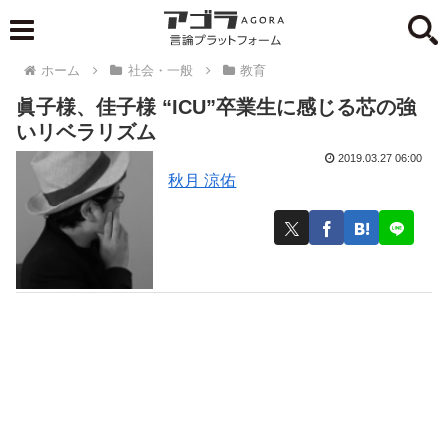
ホーム
社会・一般
教育
眞子様、佳子様 “ICU”卒業生に感じる芯の強
いリベラリズム
2019.03.27 06:00
秋月 涼佑