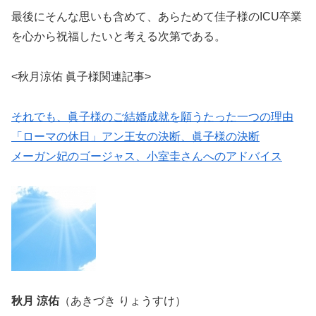
最後にそんな思いも含めて、あらためて佳子様のICU卒業
を心から祝福したいと考える次第である。
<秋月涼佑 眞子様関連記事>
それでも、眞子様のご結婚成就を願うたった一つの理由
「ローマの休日」アン王女の決断、眞子様の決断
メーガン妃のゴージャス、小室圭さんへのアドバイス
秋月 涼佑
（あきづき りょうすけ）