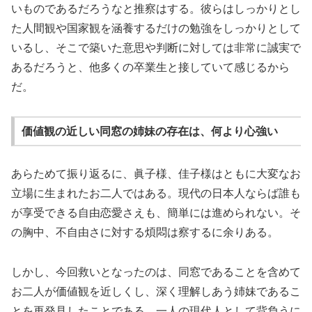
いものであるだろうなと推察はする。彼らはしっかりとし
た人間観や国家観を涵養するだけの勉強をしっかりとして
いるし、そこで築いた意思や判断に対しては非常に誠実で
あるだろうと、他多くの卒業生と接していて感じるから
だ。
価値観の近しい同窓の姉妹の存在は、何より心強い
あらためて振り返るに、眞子様、佳子様はともに大変なお
立場に生まれたお二人ではある。現代の日本人ならば誰も
が享受できる自由恋愛さえも、簡単には進められない。そ
の胸中、不自由さに対する煩悶は察するに余りある。
しかし、今回救いとなったのは、同窓であることを含めて
お二人が価値観を近しくし、深く理解しあう姉妹であるこ
とを再発見したことである。一人の現代人として背負うに