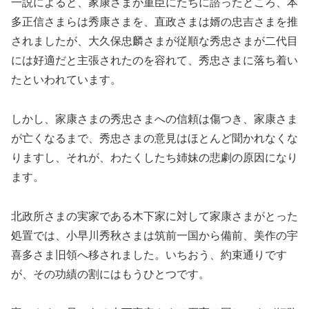
一説によると、家康さまが重臣にたちに諮ったところ、本
多正信さまらは秀康さまを、直政さまは婿の忠吉さまを推
されましたが、大久保忠麟さまが従順な秀忠さまが二代目
には好適だと主張されたのを容れて、秀忠さまに落ち着い
たといわれています。
しかし、家康さまの秀忠さまへの信頼は傷つき、家康さま
が亡くなるまで、秀忠さまの意見はほとんど聞かれなくな
りますし、それが、わたくしたち姉妹の悲劇の原因になり
ます。
北政所さまの実家である木下家に対して家康さまがとった
処置では、小早川秀秋さまは筑前一国から備前、美作の宇
喜多さま旧領へ移されました。いちおう、約束通りです
が、その功績の割にはもうひとつです。