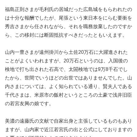
福島正則さまが毛利氏の居城だった広島城をもらわれたの
は十分な報酬でしたが、尾張という東日本をにらむ要衝を
秀吉さまから任されながら、それを職務放棄したのですか
ら、この移封には断固抵抗すべきだったともいえます。
山内一豊さまが遠州掛川から土佐20万石に大躍進された
ことがよくいわれますが、20万石というのは、入国後の
検地で打ち出された石高で、太閤検地では9万8千石でし
たから、世間でいうほどの出世ではありませんでした。山
内さまについては、よく知られている通り、賢夫人である
千代さまは、米原市の飯村というところの土豪で浅井旧臣
の若宮友興の娘です。
美濃の遠藤氏の文献で自家出身と主張しているものもあり
ますが、山内家で近江若宮氏の出と公式にしておりますの