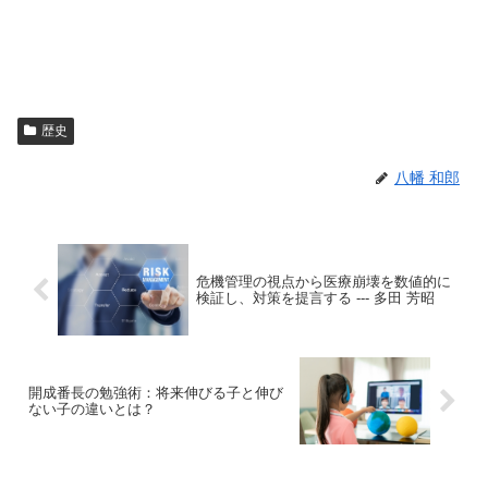
歴史
八幡 和郎
危機管理の視点から医療崩壊を数値的に
検証し、対策を提言する --- 多田 芳昭
開成番長の勉強術：将来伸びる子と伸び
ない子の違いとは？