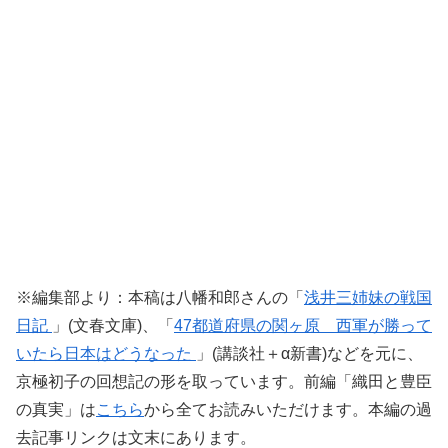
※編集部より：本稿は八幡和郎さんの「
浅井三姉妹の戦国
日記
」(文春文庫)、「
47都道府県の関ヶ原 西軍が勝って
いたら日本はどうなった
」(講談社＋α新書)など
を元に、
京極初子の回想記の形を取っています。前編「織田と豊臣
の真実」は
こちら
から全てお読みいただけます。本編の過
去記事リンクは文末にあります。