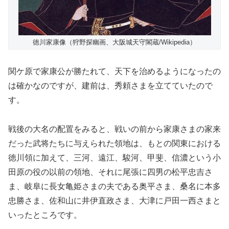
徳川家康像（狩野探幽画、大阪城天守閣蔵/Wikipedia）
関ケ原で家康公が勝たれて、天下を治めるようになったの
は確かなのですが、建前は、秀頼さまを立てていたので
す。
戦後の大名の配置をみると、戦いの前から家康さまの家来
だった武将たちに与えられた領地は、もとの関東における
徳川領に加えて、三河、遠江、駿河、甲斐、信濃という小
田原の役の以前の領地、それに尾張に四男の松平忠吉さ
ま、岐阜に長女亀姫さまの夫である奥平さま、桑名に本多
忠勝さま、佐和山に井伊直政さま、大津に戸田一西さまと
いったところです。