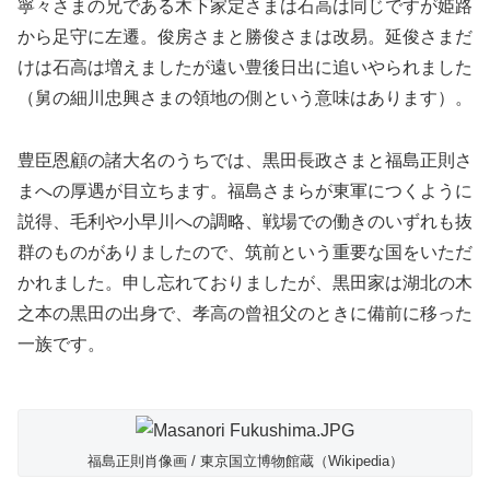
寧々さまの兄である木下家定さまは石高は同じですが姫路
から足守に左遷。俊房さまと勝俊さまは改易。延俊さまだ
けは石高は増えましたが遠い豊後日出に追いやられました
（舅の細川忠興さまの領地の側という意味はあります）。
豊臣恩顧の諸大名のうちでは、黒田長政さまと福島正則さ
まへの厚遇が目立ちます。福島さまらが東軍につくように
説得、毛利や小早川への調略、戦場での働きのいずれも抜
群のものがありましたので、筑前という重要な国をいただ
かれました。申し忘れておりましたが、黒田家は湖北の木
之本の黒田の出身で、孝高の曾祖父のときに備前に移った
一族です。
福島正則肖像画 / 東京国立博物館蔵（Wikipedia）