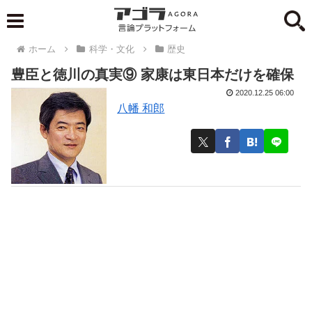
ホーム
科学・文化
歴史
豊臣と徳川の真実⑨ 家康は東日本だけを確保
2020.12.25 06:00
八幡 和郎