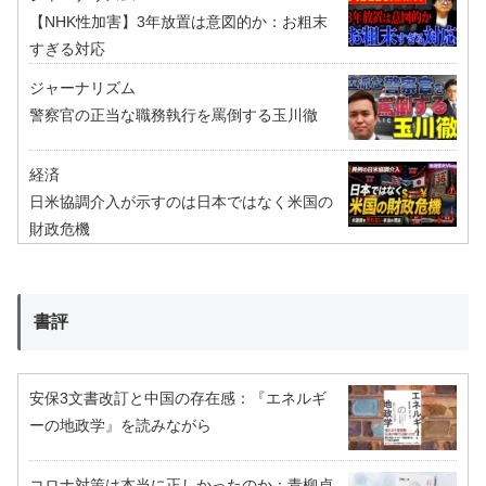
【NHK性加害】3年放置は意図的か：お粗末
すぎる対応
ジャーナリズム
警察官の正当な職務執行を罵倒する玉川徹
経済
日米協調介入が示すのは日本ではなく米国の
財政危機
書評
安保3文書改訂と中国の存在感：『エネルギ
ーの地政学』を読みながら
コロナ対策は本当に正しかったのか：青柳貞