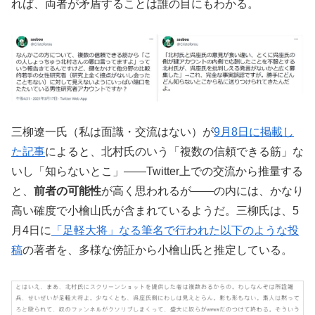
れば、両者が矛盾することは誰の目にもわかる。
三柳遼一氏（私は面識・交流はない）が
9月8日に掲載し
た記事
によると、北村氏のいう「複数の信頼できる筋」な
いし「知らないとこ」――Twitter上での交流から推量する
と、
前者の可能性
が高く思われるが――の内には、かなり
高い確度で小檜山氏が含まれているようだ。三柳氏は、5
月4日に
「足軽大将」なる筆名で行われた以下のような投
稿
の著者を、多様な傍証から小檜山氏と推定している。