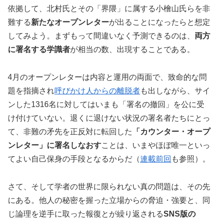
依拠して、北村氏とその「界隈」に属する小檜山氏らを非
難する
新たなオープンレター
が出ることになったらと想定
してみよう。まずもって間違いなく予測できるのは、
両方
に署名する学識者
が相当の数、出現することである。
4月のオープンレターは内容と運用の両面で、致命的な問
題を指摘され
呼びかけ人からの離脱者
も出しながら、サイ
ンした1316名に対してはいまも「署名の撤回」を公に受
け付けていない。退くに退けない状況の署名者たちにとっ
て、非難の矛先を正反対に転回した
「カウンター・オープ
ンレター」に署名しなおす
ことは、いまやほぼ唯一といっ
てよい自己保身の手段となるからだ（
連載前回
も参照）。
さて、そして学者の世界に限られない真の問題は、その先
にある。他人の秘密を握った立場からの脅迫・強要と、同
じ論理を逆手に取った報復とが繰り返される
SNS
版の