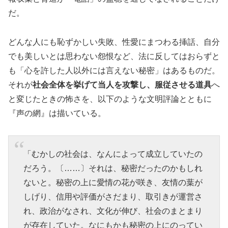
だ。
どんな人にも恥ずかしい失敗、性愛にまつわる挿話、自分
でも美しいとは思わない怨恨など、法に反してはおらずと
も「心を許した人以外には言えない秘密」はあるものだ。
それが
社会全体を挙げて当人を攻撃し、服従させる道具
へ
と変じたときの怖さを、以下のような文明評論とともに
『声の網』は描いている。
「むかしの社会は、なんによって成立していたの
だろう。〔……〕それは、秘密だったのかもしれ
ないと。秘密の上に愛情の花が咲き、友情の葉が
しげり、信用や評価がさだまり、取引きが運営さ
れ、政治がなされ、文化が伸び、社会のまとまり
が存在していた。なにもかも秘密の上にのってい