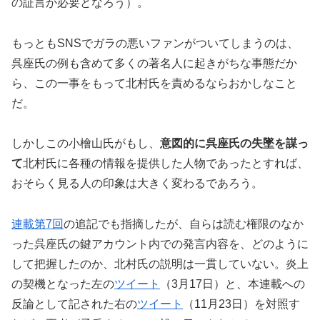
の証言が必要となろう）。
もっともSNSでガラの悪いファンがついてしまうのは、
呉座氏の例も含めて多くの著名人に起きがちな事態だか
ら、この一事をもって北村氏を責めるならおかしなこと
だ。
しかしこの小檜山氏がもし、
意図的に呉座氏の失墜を謀っ
て
北村氏に各種の情報を提供した人物であったとすれば、
おそらく見る人の印象は大きく変わるであろう。
連載第7回
の追記でも指摘したが、自らは読む権限のなか
った呉座氏の鍵アカウント内での発言内容を、どのように
して把握したのか、北村氏の説明は一貫していない。炎上
の契機となった左の
ツイート
（3月17日）と、本連載への
反論として記された右の
ツイート
（11月23日）を対照す