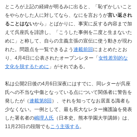
ところが上記の経緯が明るみに出ると、「恥ずかしいこと
をやらかした人に対してなら、なにを言おうが
言い返され
ることはない
から」とばかりに、事実に反する内容まで加
えて呉座氏を誹謗し、「こうした事例を二度と生まないた
めに」と称して、自らの主義主張の宣伝に使う動きが現わ
れた。問題点を一覧できるよう
連載前回
にまとめたとお
り、4月4日に公表されたオープンレター「
女性差別的な
文化を脱するために
」がそれである。
私は公開2日後の4月6日深夜にはすでに、同レターが呉座
氏への不当な中傷となっている点について関係者に警告を
発したが（
連載第8回
）、それを知ってなお居直る識者も
少なくない。一例として、最も長大なレター擁護論を発表
した署名者の
嶋理人氏
（日本史。熊本学園大学講師）は、
11月23日の段階でも
こう主張する
。