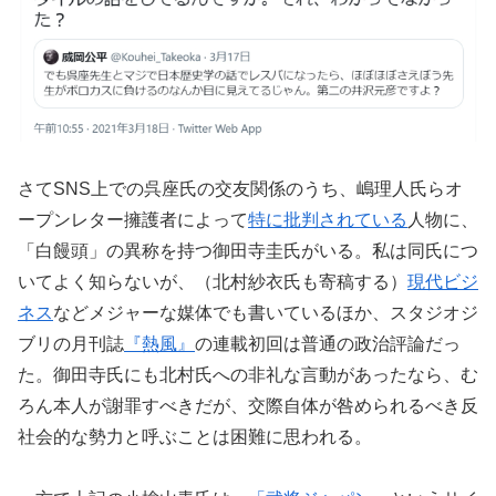
さてSNS上での呉座氏の交友関係のうち、嶋理人氏らオ
ープンレター擁護者によって
特に批判されている
人物に、
「白饅頭」の異称を持つ御田寺圭氏がいる。私は同氏につ
いてよく知らないが、（北村紗衣氏も寄稿する）
現代ビジ
ネス
などメジャーな媒体でも書いているほか、スタジオジ
ブリの月刊誌
『熱風』
の連載初回は普通の政治評論だっ
た。御田寺氏にも北村氏への非礼な言動があったなら、む
ろん本人が謝罪すべきだが、交際自体が咎められるべき反
社会的な勢力と呼ぶことは困難に思われる。