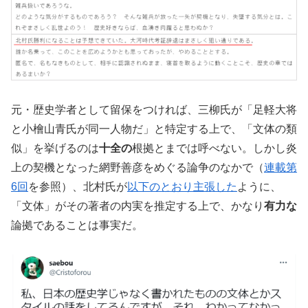
元・歴史学者として留保をつければ、三柳氏が「足軽大将
と小檜山青氏が同一人物だ」と特定する上で、「文体の類
似」を挙げるのは
十全の
根拠とまでは呼べない。しかし炎
上の契機となった網野善彦をめぐる論争のなかで（
連載第
6回
を参照）、北村氏が
以下のとおり主張した
ように、
「文体」がその著者の内実を推定する上で、かなり
有力な
論拠であることは事実だ。