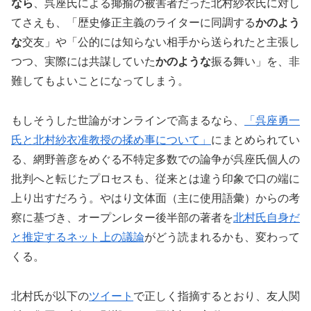
なら
、呉座氏による揶揄の被害者だった北村紗衣氏に対し
てさえも、「歴史修正主義のライターに同調する
かのよう
な
交友」や「公的には知らない相手から送られたと主張し
つつ、実際には共謀していた
かのような
振る舞い」を、非
難してもよいことになってしまう。
もしそうした世論がオンラインで高まるなら、
「呉座勇一
氏と北村紗衣准教授の揉め事について」
にまとめられてい
る、網野善彦をめぐる不特定多数での論争が呉座氏個人の
批判へと転じたプロセスも、従来とは違う印象で口の端に
上り出すだろう。やはり文体面（主に使用語彙）からの考
察に基づき、オープンレター後半部の著者を
北村氏自身だ
と推定するネット上の議論
がどう読まれるかも、変わって
くる。
北村氏が以下の
ツイート
で正しく指摘するとおり、友人関