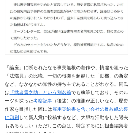
「論座」に断られたなる事実無根の創作や、情趣を狙った
「法螺貝」の比喩、一切の根拠を超越した「動機」の断定
など、なかなかの知性の持ち主であることがわかる。同氏
は
「武者震之助」という別名義
でも執筆しており、そのル
ーツを探った
考察記事
（後述）の推測が正しいなら、歴史
作家を目指した際には
雇用契約書を含む会社の反故紙の裏
に印刷
して新人賞に投稿するなど、大胆な活動をした過去
もあるらしい（ただしこの点は、特定するには担当編集者