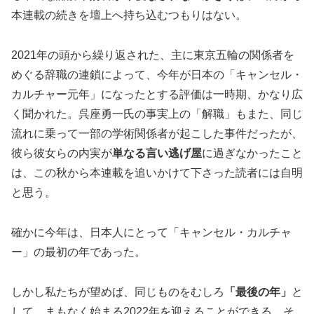
本連載の続きを壇上へ持ち込むつもりはない。
2021年の頭から繰り返された、主に東京五輪の関係者を
めぐる辞職の連鎖によって、今年が日本の「キャンセル・
カルチャー元年」になったとする評価は一時期、かなり広
く聞かれた。呉座勇一氏の事実上の「解職」もまた、同じ
流れに乗って一部の学術関係者が起こした事件だったが、
彼ら彼女らの内実が
単なる言い逃げ屋
に過ぎなかったこと
は、この秋から本連載を追いかけて下さった読者には自明
と思う。
確かに今年は、日本人にとって「キャンセル・カルチャ
ー」の最初の年であった。
しかし私たちが望めば、同じものをむしろ
「最後の年」
と
して、まもなく始まる2022年を迎えることができる。そ