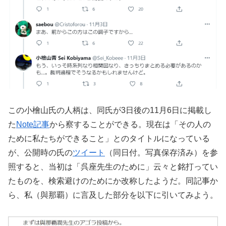
この小檜山氏の人柄は、同氏が
3
日後の
11
月
6
日に掲載し
た
Note記事
から察することができる。現在は「その人の
ために私たちができること」とのタイトルになっている
が、公開時の氏の
ツイート
（同日付。写真保存済み）を参
照すると、当初は「呉座先生のために」云々と銘打ってい
たものを、検索避けのためにか改称したようだ。同記事か
ら、私（與那覇）に言及した部分を以下に引いてみよう。