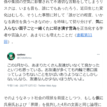
係や集団の空気に影響されて不適切な言動をしてしまうリ
スクは、いまも昔も、誰にでもあったろう。近日生じた変
化はむしろ、そうした事態に対して「誰がどの程度、いか
なる責任を負うべきなのか」を吟味して切り分けず、
気に
入らない面子ごと一緒くたに叩き潰す営為
を正当化する学
者や言論人が、あまりにも増えたことだ（
連載第11
回
）。
そのようなネット社会の現状を前提としつつ、もしも
仮に
呉座氏および「界隈」を批判した4月の文面と同じ論理に