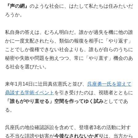
『声の網』
のような社会に、はたして私たちは住みたいだ
ろうか。
私自身の答えは、むろん明白だ。誰かが過失を機に他の誰
かに一度支配されたら、類似の報復を相手に「やり返す」
ことでしか復権できない社会よりも、誰もが自らのうちに
秘密や失敗や問題を抱えつつ、常に「やり直す」機会のあ
る社会を選びたい。
来年1月
14
日に辻田真佐憲氏と並び、
呉座勇一氏を迎えて
鼎談する学術イベント
を引き受けたのは、視聴者とともに
「誰もがやり直せる」
空間を作ってゆく試み
としてであ
る。
呉座氏の地位確認訴訟を含めて、登壇者
3
名の活動に対す
る不当な
誹謗や妨害が
今後なされないかぎり
は、
当方から