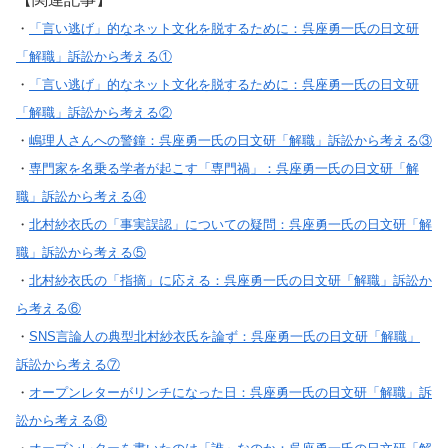
・
「言い逃げ」的なネット文化を脱するために：呉座勇一氏の日文研
「解職」訴訟から考える①
・
「言い逃げ」的なネット文化を脱するために：呉座勇一氏の日文研
「解職」訴訟から考える②
・
嶋理人さんへの警鐘：呉座勇一氏の日文研「解職」訴訟から考える③
・
専門家を名乗る学者が起こす「専門禍」：呉座勇一氏の日文研「解
職」訴訟から考える④
・
北村紗衣氏の「事実誤認」についての疑問：呉座勇一氏の日文研「解
職」訴訟から考える⑤
・
北村紗衣氏の「指摘」に応える：呉座勇一氏の日文研「解職」訴訟か
ら考える⑥
・
SNS言論人の典型北村紗衣氏を論ず：呉座勇一氏の日文研「解職」
訴訟から考える⑦
・
オープンレターがリンチになった日：呉座勇一氏の日文研「解職」訴
訟から考える⑧