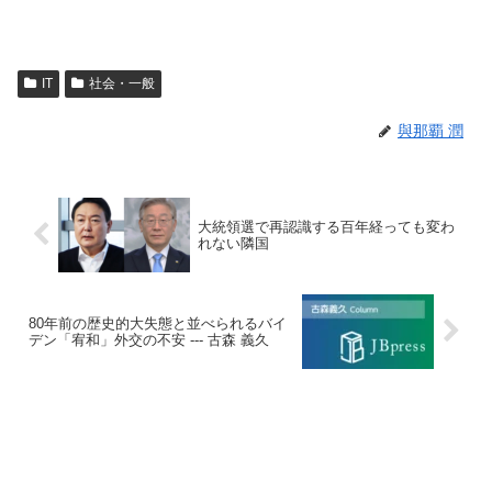
IT
社会・一般
與那覇 潤
大統領選で再認識する百年経っても変わ
れない隣国
80年前の歴史的大失態と並べられるバイ
デン「宥和」外交の不安 --- 古森 義久