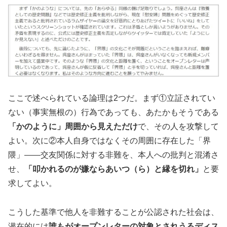
ここで述べられている論理は2つだ。まず①立証されてい
ない（事実無根の）行為であっても、あたかもそうである
「かのように」周囲から見えただけ
で、その人を攻撃して
よい。次に②本人自身ではなくその周囲に存在した「界
隈」――交友関係に対する非難を、本人への批判と混淆さ
せ、
「叩かれるのが嫌ならあいつ（ら）と縁を切れ」
と要
求してよい。
こうした基準で他人を非難することが公認された社会は、
潜在的には
誰もがオープンレターの対象とされうるディス