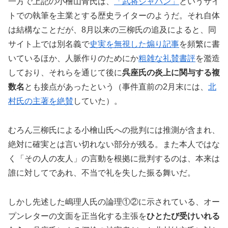
一方で上記の小檜山青氏は、
「武将ジャパン」
というサイ
トでの執筆を主業とする歴史ライターのようだ。それ自体
は結構なことだが、8月以来の三柳氏の追及によると、同
サイト上では別名義で
史実を無視した煽り記事
を頻繁に書
いているほか、人脈作りのためにか
粗雑な礼賛書評
を濫造
しており、それらを通じて後に
呉座氏の炎上に関与する複
数名
とも接点があったという（事件直前の2月末には、
北
村氏の主著を絶賛
していた）。
むろん三柳氏による小檜山氏への批判には推測が含まれ、
絶対に確実とは言い切れない部分が残る。また本人ではな
く「その人の友人」の言動を根拠に批判するのは、本来は
誰に対してであれ、不当で礼を失した振る舞いだ。
しかし先述した嶋理人氏の論理①②に示されている、オー
プンレターの文面を正当化する主張を
ひとたび受けいれる