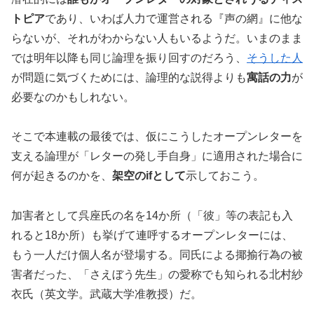
トピア
であり、いわば人力で運営される『声の網』に他な
らないが、それがわからない人もいるようだ。いまのまま
では明年以降も同じ論理を振り回すのだろう、
そうした人
が問題に気づくためには、論理的な説得よりも
寓話の力
が
必要なのかもしれない。
そこで本連載の最後では、仮にこうしたオープンレターを
支える論理が「レターの発し手自身」に適用された場合に
何が起きるのかを、
架空の
if
として
示しておこう。
加害者として呉座氏の名を14か所（「彼」等の表記も入
れると18か所）も挙げて連呼するオープンレターには、
もう一人だけ個人名が登場する。同氏による揶揄行為の被
害者だった、「さえぼう先生」の愛称でも知られる北村紗
衣氏（英文学。武蔵大学准教授）だ。