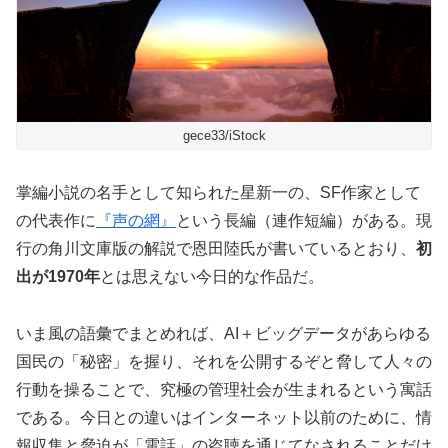
gece33/iStock
掌編小説の名手として知られた星新一の、SF作家として
の代表作に
『声の網』
という長編（連作短編）がある。現
行の角川文庫版の解説で恩田陸氏が書いているとおり、
初
出が
1970
年
とは思えない今日的な作品だ。
いま風の語彙でまとめれば、AI＋ビッグデータがあらゆる
国民の「秘密」を握り、それを公開するぞと脅して人々の
行動を操ることで、究極の管理社会が生まれるという寓話
である。今日との違いはインターネット以前のために、情
報収集と脅迫が「電話」の盗聴を通じてなされることだけ