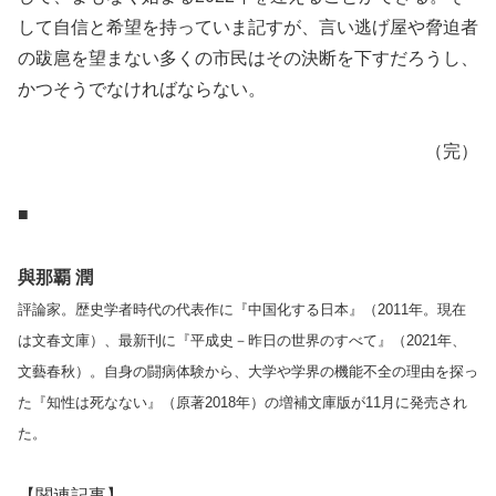
して自信と希望を持っていま記すが、言い逃げ屋や脅迫者
の跋扈を望まない多くの市民はその決断を下すだろうし、
かつそうでなければならない。
（完）
■
與那覇 潤
評論家。歴史学者時代の代表作に『中国化する日本』（2011年。現在
は文春文庫）、最新刊に『平成史－昨日の世界のすべて』（2021年、
文藝春秋）。自身の闘病体験から、大学や学界の機能不全の理由を探っ
た『知性は死なない』（原著2018年）の増補文庫版が11月に発売され
た。
【関連記事】