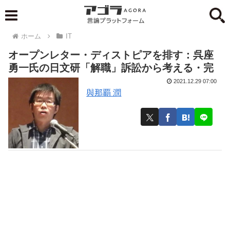
ホーム
IT
オープンレター・ディストピアを排す：呉座
勇一氏の日文研「解職」訴訟から考える・完
2021.12.29 07:00
與那覇 潤