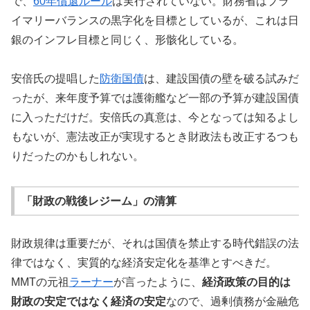
で、
60年償還ルール
は実行されていない。財務省はプラ
イマリーバランスの黒字化を目標としているが、これは日
銀のインフレ目標と同じく、形骸化している。
安倍氏の提唱した
防衛国債
は、建設国債の壁を破る試みだ
ったが、来年度予算では護衛艦など一部の予算が建設国債
に入っただけだ。安倍氏の真意は、今となっては知るよし
もないが、憲法改正が実現するとき財政法も改正するつも
りだったのかもしれない。
「財政の戦後レジーム」の清算
財政規律は重要だが、それは国債を禁止する時代錯誤の法
律ではなく、実質的な経済安定化を基準とすべきだ。
MMTの元祖
ラーナー
が言ったように、
経済政策の目的は
財政の安定ではなく経済の安定
なので、過剰債務が金融危