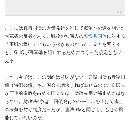
ここには戦時国債の大量発行を許して戦争への道を開いた
大蔵省の反省があり、戦後の知識人の
悔恨共同体
に対する
「不戦の誓い」ともいうべきものだった。見方を変える
と、GHQが再軍備を阻止するためにつくった規定ともい
える。
しかし今では、この制約は意味がない。建設国債も赤字国
債（特例公債）も、国会で議決すれば出せるので、自民党
が圧倒的多数を占める国会では、財政赤字の歯止めにはな
らない。財政法4条は、国債発行のハードルを上げて税金
の浪費を防ぐ制度だったが、憲法9条と同じく、もはや機
能していないのだ。