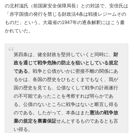
の北村滋氏（前国家安全保障局長）との対談で、安倍氏は
「赤字国債の発行を禁じる財政法4条は戦後レジームその
ものだ」という。大蔵省の1947年の逐条解釈にはこう書
かれていた。
第四条は、健全財政を堅持していくと同時に、
財
政を通じて戦争危険の防止を狙いとしている規定
である
。戦争と公債がいかに密接不離の関係にあ
るかは、各国の歴史をひもとくまでもなく、我が
国の歴史を見ても、公債なくして戦争の計画遂行
の不可能であったことを考察すれば明らかであ
る。公債のないところに戦争はないと断言し得る
のである。したがって、本条はまた
憲法の戦争放
棄の規定を裏書保証
せんとするものであるとも言
い得る。