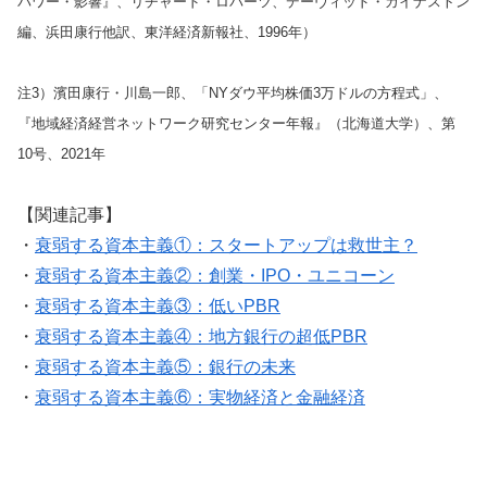
パワー・影響』、リチャード・ロバーツ、デーヴィッド・カイナストン
編、浜田康行他訳、東洋経済新報社、1996年）
注3）濱田康行・川島一郎、「NYダウ平均株価3万ドルの方程式」、
『地域経済経営ネットワーク研究センター年報』（北海道大学）、第
10号、2021年
【関連記事】
・
衰弱する資本主義①：スタートアップは救世主？
・
衰弱する資本主義②：創業・IPO・ユニコーン
・
衰弱する資本主義③：低いPBR
・
衰弱する資本主義④：地方銀行の超低PBR
・
衰弱する資本主義⑤：銀行の未来
・
衰弱する資本主義⑥：実物経済と金融経済