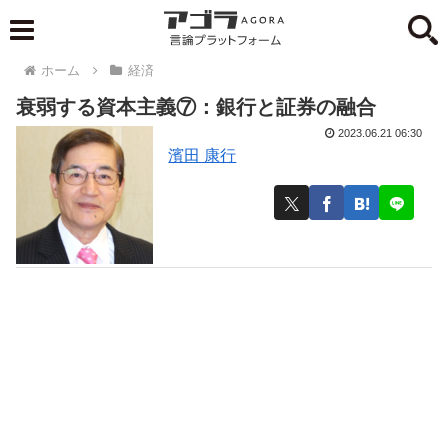
ホーム
経済
衰弱する資本主義⑦：銀行と証券の融合
2023.06.21 06:30
濱田 康行