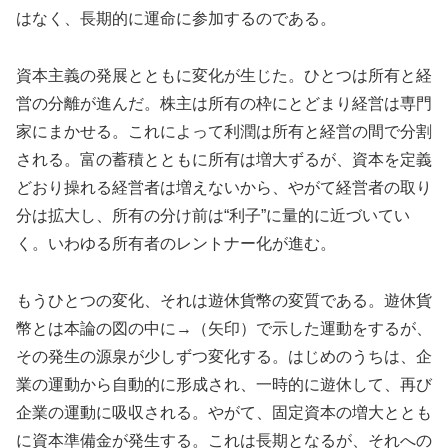
はなく、長期的に運命に参加するのである。
資本主義の発展とともに変化が生じた。ひとつは所有と経
営の分離が進んだ。株主は所有の枠にとどまり経営は専門
家にまかせる。これによって利潤は所有と経営の間で分割
される。富の蓄積とともに所有は増大ずるが、資本を定義
どおり操れる経営者は増えないから、やがて経営者の取り
分は拡大し、所有の分け前は“利子”に量的に近づいてい
く。いわゆる所有者のレントナー化が進む。
もうひとつの変化、それは遊休貨幣の変質である。遊休貨
幣とは本論の図の中に→（矢印）で示した運動をするが、
その発生の源泉が少しずつ変化する。はじめのうちは、企
業の運動から自動的に形成され、一時的に遊休して、再び
企業の運動に吸収される。やがて、固定資本の増大ととも
に資本準備金が発生する。これは長期となるが、それへの