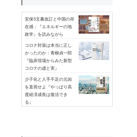
安保3文書改訂と中国の存
在感：『エネルギーの地
政学』を読みながら
コロナ対策は本当に正し
かったのか：青柳貞一郎
『臨床現場からみた新型
コロナの虚と実』
少子化と人手不足の元凶
を直視せよ『やっぱり高
度経済成長は復活でき
る』