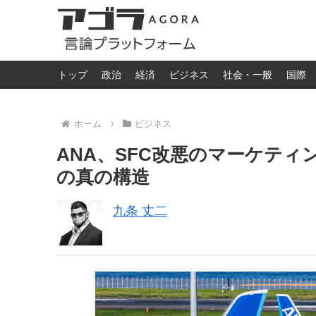
トップ
政治
経済
ビジネス
社会・一般
国際
ホーム
ビジネス
ANA、SFC改悪のマーケテ
の真の構造
九条 丈二