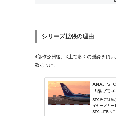
シリーズ拡張の理由
4部作公開後、X上で多くの議論を頂
数あった。
ANA、S
「準プラチ
SFC改定は単
イヤーズカード
SFC LITE