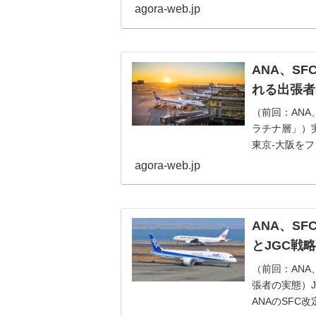
間...
agora-web.jp
ANA、S
れる出張者
（前回：AN
ラチナ層」）
東京-大阪をフレ
かないことを示
agora-web.jp
ANA、S
とJGC戦
（前回：AN
張者の実態）
ANAのSFC