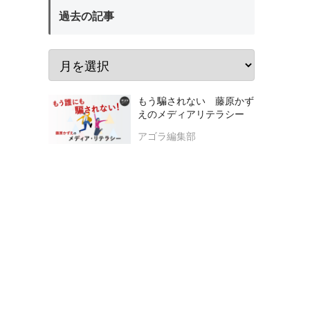
過去の記事
もう騙されない 藤原かず
えのメディアリテラシー
アゴラ編集部