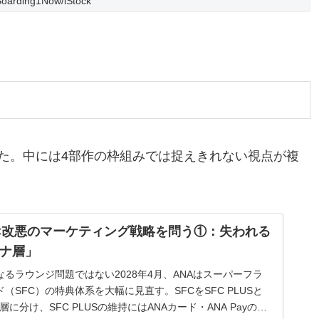
Boarding1Now/iStock
いた。中には4部作の枠組みでは捉えきれない視点が複
FC改悪のマーケティング戦略を問う①：失われる
ナ層」
なるラウンジ問題ではない2028年4月、ANAはスーパーフラ
（SFC）の特典体系を大幅に見直す。SFCをSFC PLUSと
の二層に分け、SFC PLUSの維持にはANAカード・ANA Payの年