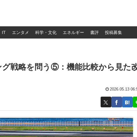
IT
エンタメ
科学・文化
エネルギー
書評
投稿募集
ィング戦略を問う⑤：機能比較から見た
2026.05.13 06: