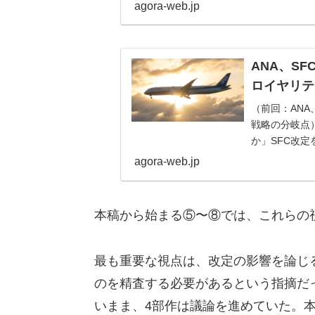
が法人出張者の
agora-web.jp
ANA、S
ロイヤリテ
（前回：ANA
戦略の分岐点
か」SFC改
言っているだけ
agora-web.jp
本稿から始まる⑤〜⑧では、これらの
最も重要な視点は、改定の影響を論じる前提
のを精査する必要があるという指摘だ
いまま、4部作は議論を進めていた。