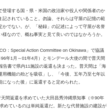
で登場する国・県・米国の政治家や役人や関係者のか
ま記されていること。勿論、それらは守屋の記憶の範
定かでない。が、「秘録」の記述によって守屋が名誉
い様なので、概ね事実と見て良いのではなかろうか。
ial Action Committee on Okinawa」で協議
96年1月～01年4月）とモンデール大使の間で普天間
報告書で県内11施設の返還も決まった。普天間は「海
運用機能の殆どを吸収」し、「今後、五年乃至七年以
能になった後」に返還すると定められた。
普天間返還を求めていた大田昌秀沖縄県知事（※90年
縄が求めているのは単純返還だ。新たな代替施設の建設が