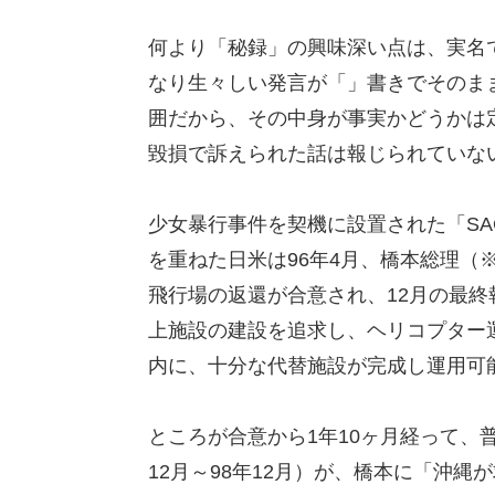
何より「秘録」の興味深い点は、実名
なり生々しい発言が「」書きでそのま
囲だから、その中身が事実かどうかは
毀損で訴えられた話は報じられていな
少女暴行事件を契機に設置された「SACO：Spec
を重ねた日米は96年4月、橋本総理（※
飛行場の返還が合意され、12月の最終
上施設の建設を追求し、ヘリコプター
内に、十分な代替施設が完成し運用可
ところが合意から1年10ヶ月経って、
12月～98年12月）が、橋本に「沖