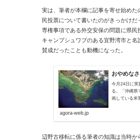
実は、筆者が本欄に記事を寄せ始めたの
民投票について書いたのがきっかけだ
専権事項である外交安保の問題に県民
キャンプシュワブのある宜野湾市と名
賛成だったことも動機になった。
おやめなさ
今月24日に
る。「沖縄県
画している米
させることを目
agora-web.jp
辺野古移転に係る筆者の知識は当時か