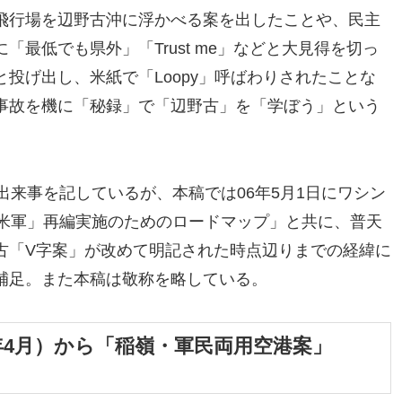
飛行場を辺野古沖に浮かべる案を出したことや、民主
最低でも県外」「Trust me」などと大見得を切っ
投げ出し、米紙で「Loopy」呼ばわりされたことな
事故を機に「秘録」で「辺野古」を「学ぼう」という
出来事を記しているが、本稿では06年5月1日にワシン
日米軍」再編実施のためのロードマップ」と共に、普天
古「V字案」が改めて明記された時点辺りまでの経緯に
補足。また本稿は敬称を略している。
年4月）から「稲嶺・軍民両用空港案」