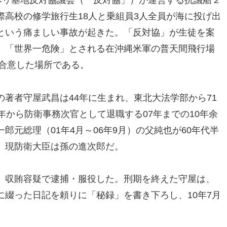
ヘリ基地反対協議会（「反対協」）が運営する抗議船２
高校の修学旅行生18人と乗組員3人全員が海に投げ出
という痛ましい事故が起きた。「反対協」が生徒を案
、「世界一危険」とされる在沖縄米軍の普天間飛行場
が合意した場所である。
著者守屋武昌は44年に生まれ、東北大法学部から71
年から防衛事務次官として退職する07年までの10年余
郎元総理（01年4月～06年9月）の父純也が60年代半
、現防衛大臣は孫の進次郎だ。
、収賄容疑で逮捕・服役した。刑期を終えた守屋は、
綴った日記を頼りに「秘録」を書き下ろし、10年7月