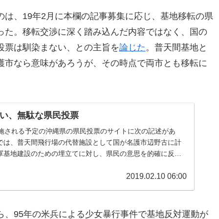
は、19年2月に本欄の記事募集に応じ、基地移転の県
った。移転交渉に深く踏み込んだ内容ではなく、国の
投票は馴染まない、との主旨を
論じた
。普天間基地と
護市なら意味があろうが、その時点で両市とも移転に
い、無駄な県民投票
実施される予定の沖縄県の県民投票のサイトに次の記述があ
では、普天間飛行場の代替施設として国が名護市辺野古に計
軍基地建設のための埋立てに対し、県民の意思を的確に反映
的として、 県民投票を実施し...
2019.02.10 06:00
ら、95年の米兵による少女暴行事件で基地反対運動が