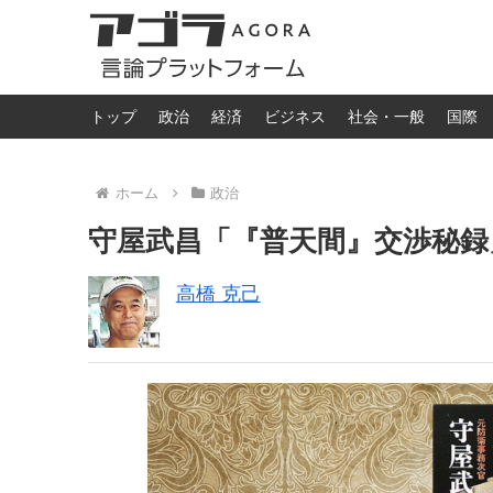
トップ
政治
経済
ビジネス
社会・一般
国際
ホーム
政治
守屋武昌「『普天間』交渉秘録
高橋 克己