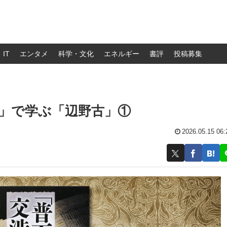
IT
エンタメ
科学・文化
エネルギー
書評
投稿募集
」で学ぶ「辺野古」①
2026.05.15 06: