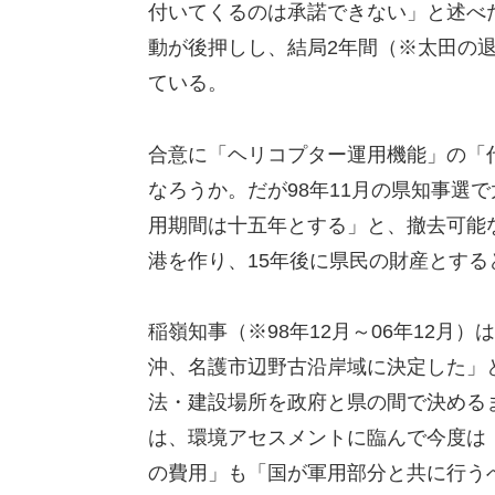
付いてくるのは承諾できない」と述べ
動が後押しし、結局2年間（※太田の退
ている。
合意に「ヘリコプター運用機能」の「
なろうか。だが98年11月の県知事選
用期間は十五年とする」と、撤去可能な
港を作り、15年後に県民の財産とす
稲嶺知事（※98年12月～06年12月
沖、名護市辺野古沿岸域に決定した」
法・建設場所を政府と県の間で決めるま
は、環境アセスメントに臨んで今度は
の費用」も「国が軍用部分と共に行う