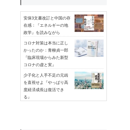
安保3文書改訂と中国の存
在感：『エネルギーの地
政学』を読みながら
コロナ対策は本当に正し
かったのか：青柳貞一郎
『臨床現場からみた新型
コロナの虚と実』
少子化と人手不足の元凶
を直視せよ『やっぱり高
度経済成長は復活でき
る』