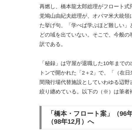
再燃し、橋本龍太郎総理がフロート式
党鳩山由紀夫総理が、オバマ米大統領に「
た挙げ句、「学べば学ぶほど難しい」と
どの域を出ていない。そこで、今般の
訳である。
「秘録」は守屋が退職した10年までの
トンで開かれた「2＋2」で、「（在
間飛行場代替施設としていわゆる辺野
絞り纏めている。以下の（※）は筆者
「橋本・フロート案」（96
（98年12月）へ