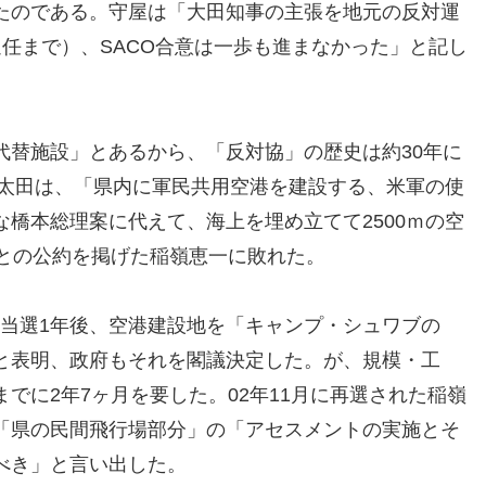
たのである。守屋は「大田知事の主張を地元の反対運
任まで）、SACO合意は一歩も進まなかった」と記し
代替施設」とあるから、「反対協」の歴史は約30年に
で太田は、「県内に軍民共用空港を建設する、米軍の使
橋本総理案に代えて、海上を埋め立てて2500ｍの空
るとの公約を掲げた稲嶺恵一に敗れた。
）は当選1年後、空港建設地を「キャンプ・シュワブの
と表明、政府もそれを閣議決定した。が、規模・工
でに2年7ヶ月を要した。02年11月に再選された稲嶺
「県の民間飛行場部分」の「アセスメントの実施とそ
べき」と言い出した。