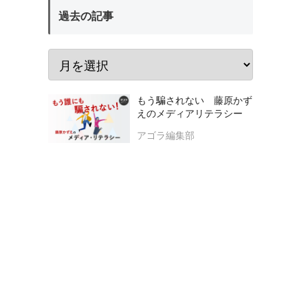
過去の記事
もう騙されない 藤原かず
えのメディアリテラシー
アゴラ編集部