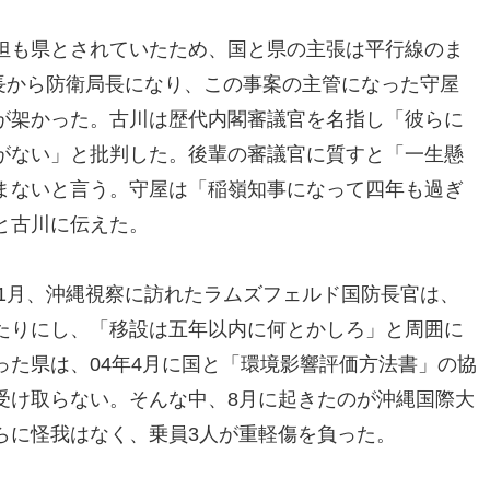
担も県とされていたため、国と県の主張は平行線のま
房長から防衛局長になり、この事案の主管になった守屋
が架かった。古川は歴代内閣審議官を名指し「彼らに
がない」と批判した。後輩の審議官に質すと「一生懸
まないと言う。守屋は「稲嶺知事になって四年も過ぎ
と古川に伝えた。
11月、沖縄視察に訪れたラムズフェルド国防長官は、
たりにし、「移設は五年以内に何とかしろ」と周囲に
た県は、04年4月に国と「環境影響評価方法書」の協
受け取らない。そんな中、8月に起きたのが沖縄国際大
らに怪我はなく、乗員3人が重軽傷を負った。