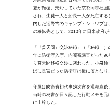
沖縄県名護市辺野古崎沖で3月16日、
隻が転覆、乗船していた京都同志社国際
され、生徒一人と船長一人が死亡する
内した辺野古のキャンプ・シュワブは
の移転先として、2010年に日米政府
「『普天間』交渉秘録」（「秘録」）の
年に防衛庁入庁、内閣審議官だった96
り普天間移転交渉に関わった。小泉純一
ばに長官だった防衛庁は後に省となり
守屋は防衛省初代事務次官を退職直後
当時の秘書が日々記した行動メモを元に
に上梓した。