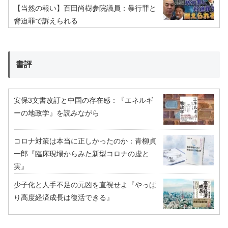
【当然の報い】百田尚樹参院議員：暴行罪と
脅迫罪で訴えられる
書評
安保3文書改訂と中国の存在感：『エネルギ
ーの地政学』を読みながら
コロナ対策は本当に正しかったのか：青柳貞
一郎『臨床現場からみた新型コロナの虚と
実』
少子化と人手不足の元凶を直視せよ『やっぱ
り高度経済成長は復活できる』