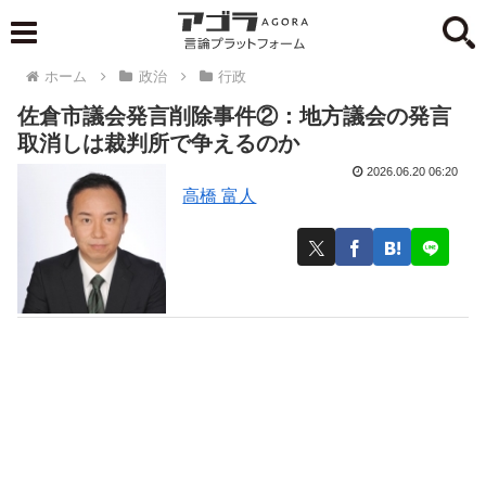
ホーム
政治
行政
佐倉市議会発言削除事件②：地方議会の発言
取消しは裁判所で争えるのか
2026.06.20 06:20
高橋 富人