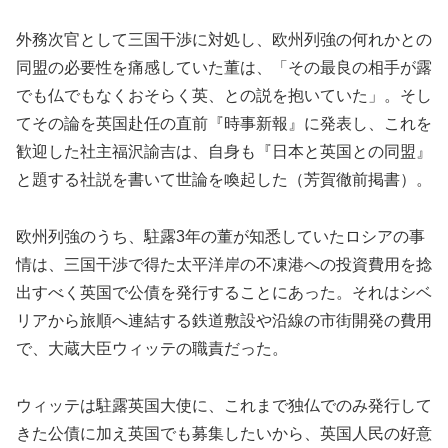
外務次官として三国干渉に対処し、欧州列強の何れかとの
同盟の必要性を痛感していた董は、「その最良の相手が露
でも仏でもなくおそらく英、との説を抱いていた」。そし
てその論を英国赴任の直前『時事新報』に発表し、これを
歓迎した社主福沢諭吉は、自身も『日本と英国との同盟』
と題する社説を書いて世論を喚起した（芳賀徹前掲書）。
欧州列強のうち、駐露3年の董が知悉していたロシアの事
情は、三国干渉で得た太平洋岸の不凍港への投資費用を捻
出すべく英国で公債を発行することにあった。それはシベ
リアから旅順へ連結する鉄道敷設や沿線の市街開発の費用
で、大蔵大臣ウィッテの職責だった。
ウィッテは駐露英国大使に、これまで独仏でのみ発行して
きた公債に加え英国でも募集したいから、英国人民の好意