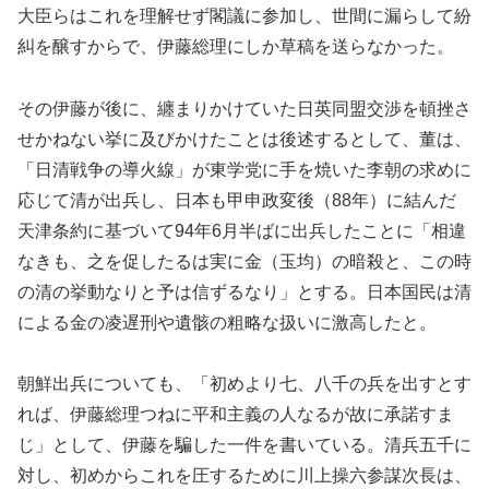
大臣らはこれを理解せず閣議に参加し、世間に漏らして紛
糾を醸すからで、伊藤総理にしか草稿を送らなかった。
その伊藤が後に、纏まりかけていた日英同盟交渉を頓挫さ
せかねない挙に及びかけたことは後述するとして、董は、
「日清戦争の導火線」が東学党に手を焼いた李朝の求めに
応じて清が出兵し、日本も甲申政変後（88年）に結んだ
天津条約に基づいて94年6月半ばに出兵したことに「相違
なきも、之を促したるは実に金（玉均）の暗殺と、この時
の清の挙動なりと予は信ずるなり」とする。日本国民は清
による金の凌遅刑や遺骸の粗略な扱いに激高したと。
朝鮮出兵についても、「初めより七、八千の兵を出すとす
れば、伊藤総理つねに平和主義の人なるが故に承諾すま
じ」として、伊藤を騙した一件を書いている。清兵五千に
対し、初めからこれを圧するために川上操六参謀次長は、