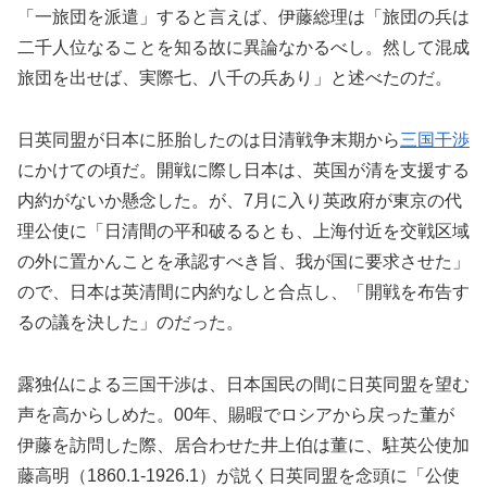
「一旅団を派遣」すると言えば、伊藤総理は「旅団の兵は
二千人位なることを知る故に異論なかるべし。然して混成
旅団を出せば、実際七、八千の兵あり」と述べたのだ。
日英同盟が日本に胚胎したのは日清戦争末期から
三国干渉
にかけての頃だ。開戦に際し日本は、英国が清を支援する
内約がないか懸念した。が、7月に入り英政府が東京の代
理公使に「日清間の平和破るるとも、上海付近を交戦区域
の外に置かんことを承認すべき旨、我が国に要求させた」
ので、日本は英清間に内約なしと合点し、「開戦を布告す
るの議を決した」のだった。
露独仏による三国干渉は、日本国民の間に日英同盟を望む
声を高からしめた。00年、賜暇でロシアから戻った董が
伊藤を訪問した際、居合わせた井上伯は董に、駐英公使加
藤高明（1860.1-1926.1）が説く日英同盟を念頭に「公使