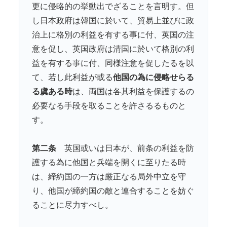
更に侵略的の挙動出でざることを言明す。但
し日本政府は韓国に於いて、貿易上並びに政
治上に格別の利益を有する事に付、英国の注
意を促し、英国政府は清国に於いて格別の利
益を有する事に付、同様注意を促したるを以
て、若し此利益が或る
他国の為に侵略せらる
る虞ある時
は、両国は各其利益を保護するの
必要なる手段を取ることを許さるるものと
す。
第二条
英国或いは日本が、前条の利益を防
護する為に他国と兵端を開くに至りたる時
は、締約国の一方は厳正なる局外中立を守
り、他国が締約国の敵と連合することを妨ぐ
ることに尽力すべし。