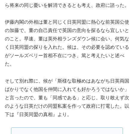
ら将来の同じ憂いを解消できるとも考え、政府に諮った。
伊藤内閣の外相は董と同じく日英同盟に熱心な前英国公使
の加藤で、董の自己責任で英国の意向を探るなら宜しいと
のこと。早速、董は英外相ランズダウン候に会い、何気な
く日英同盟の探りを入れた。候は、その必要を認めている
がソールズベリー首相不在につき、篤と考えたいと述べ
た。
そして別れ際に、候が「斯様な取極めはあながち日英両国
ばかりでなく他国を仲間に入れても好かろうではないか」
と言ったので、董も「同感である」と応じ、取り敢えず次
のような日英だけの同盟私案を作って政府に打電した。以
下は『日英同盟の真相』より。