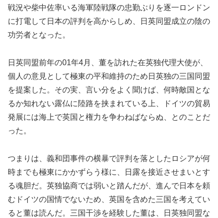
戦況や柴中佐率いる海軍陸戦隊の忠勤ぶりを逐一ロンドン
に打電して日本の評判を高からしめ、日英同盟成立の陰の
功労者となった。
日英同盟前年の01年4月、董を訪れた在英独代理大使が、
個人の意見として極東の平和維持のため日英独の三国同盟
を提案した。その実、言い分をよく聞けば、何時敵国とな
るか知れない露仏に陸路を挟まれている上、ドイツの貿易
発展には海上で英国と権力を争わねばならぬ、とのことだ
った。
つまりは、義和団事件の横暴で評判を落としたロシアが何
時までも極東にかかずらう様に、日露を接近させまいとす
る魂胆だ。英独協商では弱いと踏んだが、進んで日本を頼
むドイツの国情でないため、英国を含めた三国を考えてい
ると董は読んだ。三国干渉を経験した董は、日英独同盟な