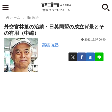
ホーム
政治
外交官林董の治績・日英同盟の成立背景とそ
の有用（中編）
2021.12.07 06:40
高橋 克己