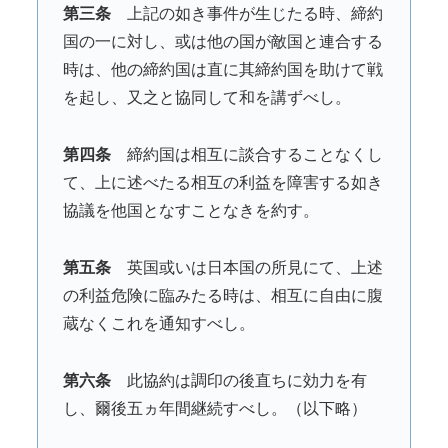
第三条
上記の如き事件が生じたる時、締約
国の一に対し、或は他の国が敵国と連合する
時は、他の締約国は直に其締約国を助けて戦
を起し、又之と協同して和を講ずべし。
第四条
締約国は相互に談合することなくし
て、上に述べたる相互の利益を障害する如き
協議を他国となすことなきを約す。
第五条
英国或いは日本国の所見にて、上述
の利益危険に臨みたる時は、相互に自由に腹
蔵なくこれを通知すべし。
第六条
此協約は調印の後直ちに効力を有
し、爾後五ヵ年間継続すべし。（以下略）