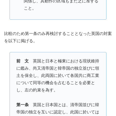
関係し、其動作の区域もまた之に准ずる
こと。
比較のため第一条のみ再検討することとなった英国の対案
を以下に掲げる。
前 文
英国と日本と極東における現状維持
に鑑み、尚又清帝国と韓帝国の独立並びに領
土を保全し、此両国に於いて各国共に商工業
について同等の機会を占むることを必要と
し、左の約束を為す。
第一条
英国と日本国とは、清帝国並びに韓
帝国の独立を互いに認定し、此国に於いては