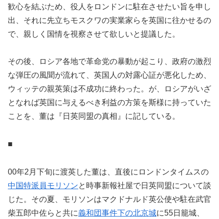
歓心を結ぶため、役人をロンドンに駐在させたい旨を申し
出、それに先立ちモスクワの実業家らを英国に往かせるの
で、親しく国情を視察させて欲しいと提議した。
その後、ロシア各地で革命党の暴動が起こり、政府の激烈
な弾圧の風聞が流れて、英国人の対露心証が悪化しため、
ウィッテの親英策は不成功に終わった。が、ロシアがいざ
となれば英国に与えるべき利益の方策を斯様に持っていた
ことを、董は『日英同盟の真相』に記している。
■
00年2月下旬に渡英した董は、直後にロンドンタイムスの
中国特派員モリソン
と時事新報社屋で日英同盟について談
じた。その夏、モリソンはマクドナルド英公使や駐在武官
柴五郎中佐らと共に
義和団事件下の北京城
に55日籠城、