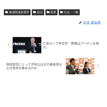
参議院議員選挙
政治
医療
社会・一般
谷本 真由美
亡命ロシア外交官「西側はプーチンを倒
せ」
現役世代にとって不利なはずの参政党が
なぜ支持を集めるのか