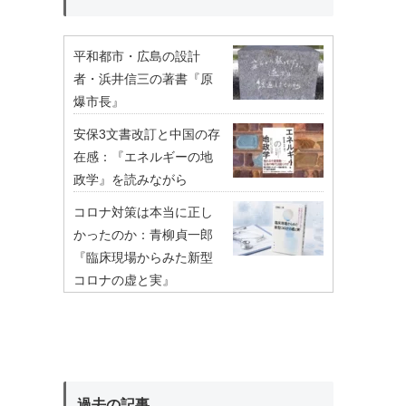
平和都市・広島の設計
者・浜井信三の著書『原
爆市長』
安保3文書改訂と中国の存
在感：『エネルギーの地
政学』を読みながら
コロナ対策は本当に正し
かったのか：青柳貞一郎
『臨床現場からみた新型
コロナの虚と実』
過去の記事