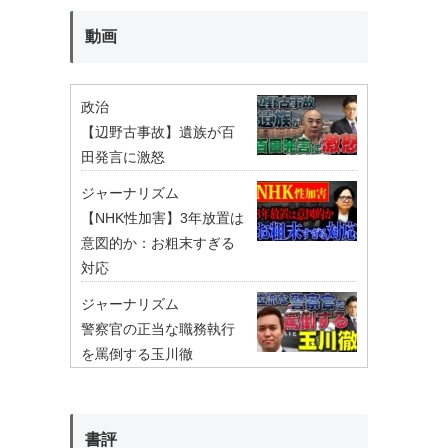
動画
政治
【辺野古事故】遺族が百
田発言に激怒
ジャーナリズム
【NHK性加害】3年放置は
意図的か：お粗末すぎる
対応
ジャーナリズム
警察官の正当な職務執行
を罵倒する玉川徹
書評