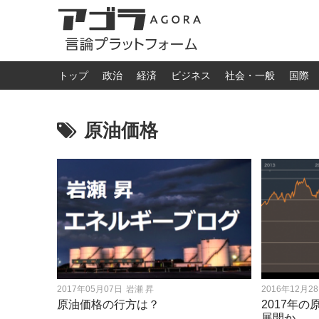
トップ
政治
経済
ビジネス
社会・一般
国際
原油価格
2017年05月07日
岩瀬 昇
2016年12月2
原油価格の行方は？
2017年
展開か