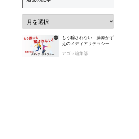
もう騙されない 藤原かず
えのメディアリテラシー
アゴラ編集部