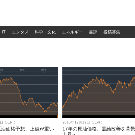
IT
エンタメ
科学・文化
エネルギー
書評
投稿募集
8日
GEPR
2016年12月19日
GEPR
の原油価格予想、上値が重い
17年の原油価格、需給改善を背
上昇へ