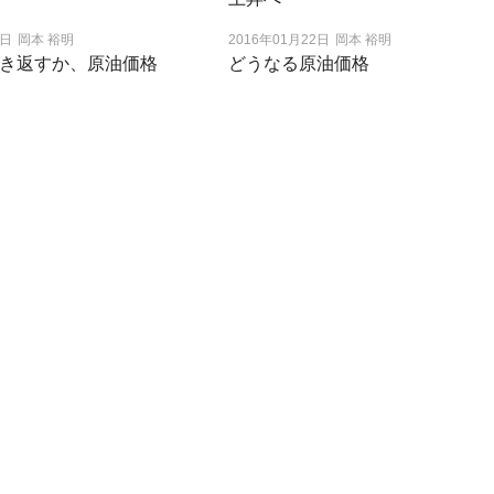
1日
岡本 裕明
2016年01月22日
岡本 裕明
き返すか、原油価格
どうなる原油価格