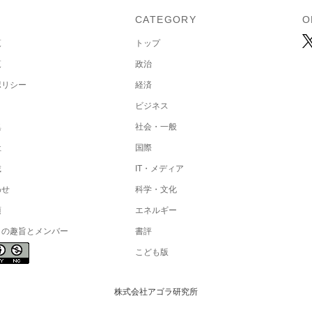
U
CATEGORY
O
覧
トップ
覧
政治
ポリシー
経済
ビジネス
集
社会・一般
社
国際
載
IT・メディア
わせ
科学・文化
項
エネルギー
トの趣旨とメンバー
書評
こども版
株式会社アゴラ研究所