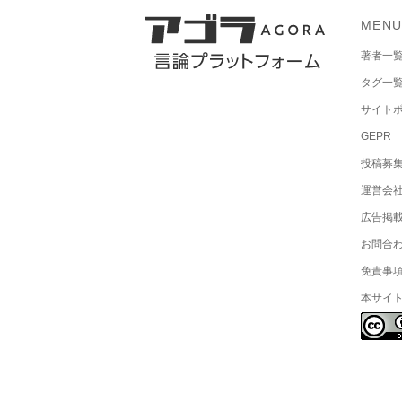
MEN
著者一
タグ一
サイト
GEPR
投稿募
運営会
広告掲
お問合
免責事
本サイ