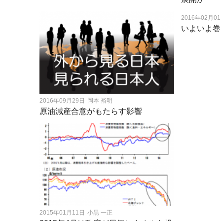
2016年02月0
いよいよ巻
2016年09月29日
岡本 裕明
原油減産合意がもたらす影響
2015年01月11日
小黒 一正