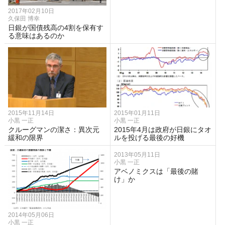
2017年02月10日
久保田 博幸
日銀が国債残高の4割を保有す
る意味はあるのか
2015年11月14日
2015年01月11日
小黒 一正
小黒 一正
クルーグマンの潔さ：異次元
2015年4月は政府が日銀にタオ
緩和の限界
ルを投げる最後の好機
2013年05月11日
小黒 一正
アベノミクスは「最後の賭
け」か
2014年05月06日
小黒 一正