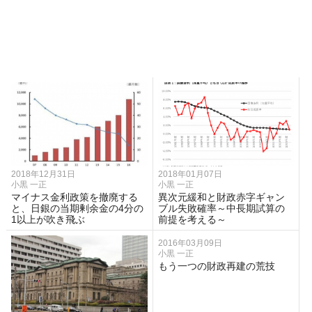
2018年12月31日
2018年01月07日
小黒 一正
小黒 一正
マイナス金利政策を撤廃する
異次元緩和と財政赤字ギャン
と、日銀の当期剰余金の4分の
ブル失敗確率～中長期試算の
1以上が吹き飛ぶ
前提を考える～
2016年03月09日
小黒 一正
もう一つの財政再建の荒技