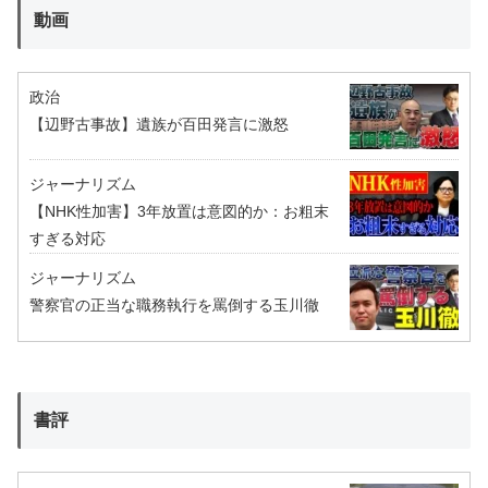
動画
政治
【辺野古事故】遺族が百田発言に激怒
ジャーナリズム
【NHK性加害】3年放置は意図的か：お粗末
すぎる対応
ジャーナリズム
警察官の正当な職務執行を罵倒する玉川徹
書評