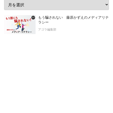
もう騙されない 藤原かずえのメディアリテ
ラシー
アゴラ編集部