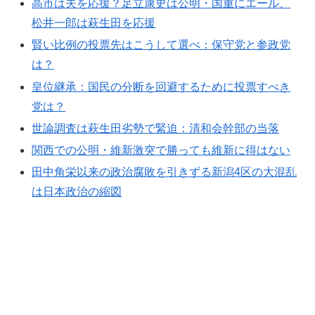
高市は夫を応援？足立康史は公明・国重にエール、
松井一郎は萩生田を応援
賢い比例の投票先はこうして選べ：保守党と参政党
は？
皇位継承：国民の分断を回避するために投票すべき
党は？
世論調査は萩生田劣勢で緊迫：清和会幹部の当落
関西での公明・維新激突で勝っても維新に得はない
田中角栄以来の政治腐敗を引きずる新潟4区の大混乱
は日本政治の縮図