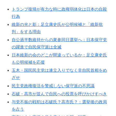
トランプ復帰が有力な時に政権弱体化は日本の自殺
行為
維新の光と影：足立康史氏が公明候補と「維新批
判」をする理由
自公過半数維持からの衆参同日選挙へ：日本保守党
の躍進で自民保守派は全滅
日本維新の会のどこが間違っているか：足立康史氏
も公明候補を応援
玉木・国民民主党は連立入りでなく非自民首相をめ
ざせ
民主党政権復活を警戒しない保守派の不思議
石破・高市が並んで自民への投票を呼びかけすべき
与党不振の戦犯は石破氏？高市氏？：選挙後の政局
を占う