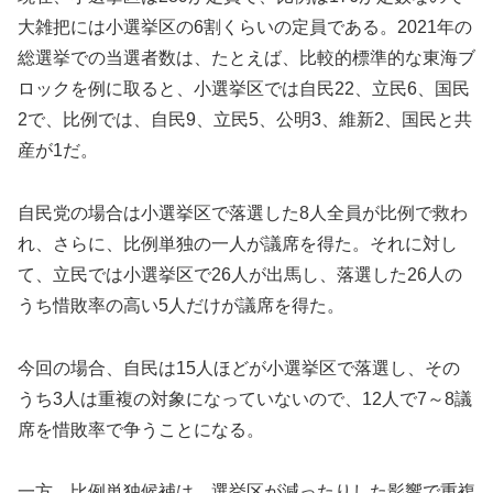
大雑把には小選挙区の6割くらいの定員である。2021年の
総選挙での当選者数は、たとえば、比較的標準的な東海ブ
ロックを例に取ると、小選挙区では自民22、立民6、国民
2で、比例では、自民9、立民5、公明3、維新2、国民と共
産が1だ。
自民党の場合は小選挙区で落選した8人全員が比例で救わ
れ、さらに、比例単独の一人が議席を得た。それに対し
て、立民では小選挙区で26人が出馬し、落選した26人の
うち惜敗率の高い5人だけが議席を得た。
今回の場合、自民は15人ほどが小選挙区で落選し、その
うち3人は重複の対象になっていないので、12人で7～8議
席を惜敗率で争うことになる。
一方、比例単独候補は、選挙区が減ったりした影響で重複