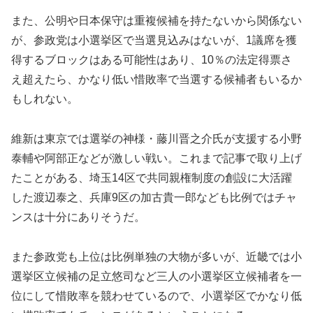
また、公明や日本保守は重複候補を持たないから関係ない
が、参政党は小選挙区で当選見込みはないが、1議席を獲
得するブロックはある可能性はあり、10％の法定得票さ
え超えたら、かなり低い惜敗率で当選する候補者もいるか
もしれない。
維新は東京では選挙の神様・藤川晋之介氏が支援する小野
泰輔や阿部正などが激しい戦い。これまで記事で取り上げ
たことがある、埼玉14区で共同親権制度の創設に大活躍
した渡辺泰之、兵庫9区の加古貴一郎なども比例ではチャ
ンスは十分にありそうだ。
また参政党も上位は比例単独の大物が多いが、近畿では小
選挙区立候補の足立悠司など三人の小選挙区立候補者を一
位にして惜敗率を競わせているので、小選挙区でかなり低