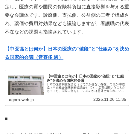
定し、医療の質や国民の保険料負担に直接影響を与える重
要な会議体です。診療側、支払側、公益側の三者で構成さ
れ、薬価や費用対効果なども議論しますが、看護職の代表
不在などの課題も指摘されています。
【中医協とは何か】日本の医療の“値段”と“仕組み”を決め
る国家的会議（音喜多 駿）
【中医協とは何か】日本の医療の“値段”と“仕組
み”を決める国家的会議
日本の医療制度を語るうえで欠かせない存在。それが 中医
協（中央社会保険医療協議会） です。名前は聞いたことが
あっても、実際に何をしているのかは意外と知られていま
せん。しかし中医協は、病院での支払い額だけでなく、私
たちが払っている社会保険料そ...
2025.11.26 11:35
agora-web.jp
■