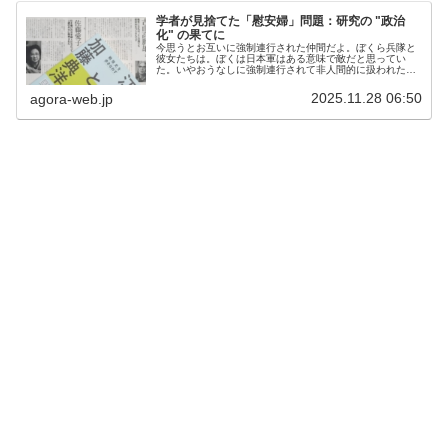
学者が見捨てた「慰安婦」問題：研究の "政治
化" の果てに
今思うとお互いに強制連行された仲間だよ。ぼくら兵隊と
彼女たちは。ぼくは日本軍はある意味で敵だと思ってい
た。いやおうなしに強制連行されて非人間的に扱われたん
だからね。だから、寝る寝ないを別にして、もっとあの人
たちと仲よくすればよかったなあと思...
2025.11.28 06:50
agora-web.jp