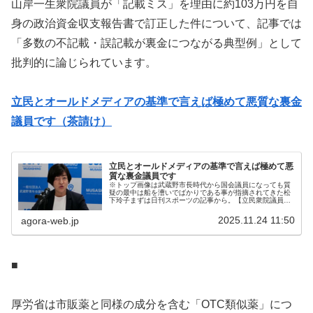
山岸一生衆院議員が「記載ミス」を理由に約103万円を自
身の政治資金収支報告書で訂正した件について、記事では
「多数の不記載・誤記載が裏金につながる典型例」として
批判的に論じられています。
立民とオールドメディアの基準で言えば極めて悪質な裏金
議員です（茶請け）
立民とオールドメディアの基準で言えば極めて悪
質な裏金議員です
※トップ画像は武蔵野市長時代から国会議員になっても質
疑の最中は船を漕いでばかりである事が指摘されてきた松
下玲子まずは日刊スポーツの記事から。【立民衆院議員が
謝罪「政治資金収支報告書の記載ミス」都連から交付の約
103万円分】立憲民主党の山岸一...
2025.11.24 11:50
agora-web.jp
■
厚労省は市販薬と同様の成分を含む「OTC類似薬」につ