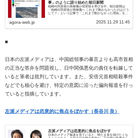
事」のように語り始めた朝日新聞
柏崎刈羽原発の再稼働が現実味を帯びる中、朝日新聞は
「柏崎刈羽原発が再稼働へ これまで動かなかったのはどう
して？」という記事で「これまで動かなかった理由」を
長々と説明している。しかし、その記事は事故当時の東電
批判や地元同意の問題を並べる一方、...
2025.11.29 11:45
agora-web.jp
■
日本の左派メディアは、中国総領事の暴言よりも高市首相
の正当な答弁を問題視し、日中関係悪化の責任を転嫁して
いると筆者は批判しています。また、安倍元首相暗殺事件
などでも核心を避け、特定の意図に沿った偏向報道を行っ
ていると指摘しています。
左派メディアは恣意的に焦点をぼかす（長谷川 良）
左派メディアは恣意的に焦点をぼかす
日本のメディア報道を見ていると、時たま首を傾げたくな