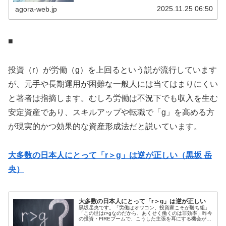
価基準である。その永守氏が率い...
2025.11.25 06:50
agora-web.jp
■
投資（r）が労働（g）を上回るという説が流行しています
が、元手や長期運用が困難な一般人には当てはまりにくい
と著者は指摘します。むしろ労働は不況下でも収入を生む
安定資産であり、スキルアップや転職で「g」を高める方
が現実的かつ効果的な資産形成法だと説いています。
大多数の日本人にとって「r＞g」は逆が正しい（黒坂 岳
央）
大多数の日本人にとって「r＞g」は逆が正しい
黒坂岳央です。「労働はオワコン、投資家こそが勝ち組」
「この世はr>gなのだから、あくせく働くのは非効率」昨今
の投資・FIREブームで、こうした主張を耳にする機会が多
い。SNSを開けば、投資家こそ神様であり、毎日忙しく働