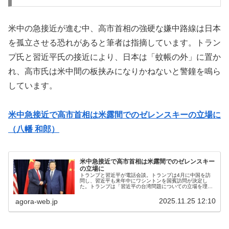
米中の急接近が進む中、高市首相の強硬な嫌中路線は日本
を孤立させる恐れがあると筆者は指摘しています。トラン
プ氏と習近平氏の接近により、日本は「蚊帳の外」に置か
れ、高市氏は米中間の板挟みになりかねないと警鐘を鳴ら
しています。
米中急接近で高市首相は米露間でのゼレンスキーの立場に
（八幡 和郎）
米中急接近で高市首相は米露間でのゼレンスキー
の立場に
トランプと習近平が電話会談。トランプは4月に中国を訪
問し、習近平も来年中にワシントンを国賓訪問が決定し
た。トランプは「習近平の台湾問題についての立場を理
解」とのこと。習近平は、米中が第二次世界大戦での連合
国であったことを想起させ真剣勝負に出...
2025.11.25 12:10
agora-web.jp