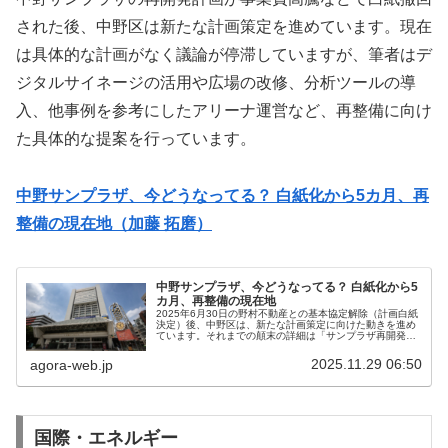
された後、中野区は新たな計画策定を進めています。現在
は具体的な計画がなく議論が停滞していますが、筆者はデ
ジタルサイネージの活用や広場の改修、分析ツールの導
入、他事例を参考にしたアリーナ運営など、再整備に向け
た具体的な提案を行っています。
中野サンプラザ、今どうなってる？ 白紙化から5カ月、再
整備の現在地（加藤 拓磨）
中野サンプラザ、今どうなってる？ 白紙化から5
カ月、再整備の現在地
2025年6月30日の野村不動産との基本協定解除（計画白紙
決定）後、中野区は、新たな計画策定に向けた動きを進め
ています。それまでの顛末の詳細は「サンプラザ再開発計
画白紙へ：中野区議会からみた顛末」をご参照ください。
1. 計画白紙決定とその背...
2025.11.29 06:50
agora-web.jp
国際・エネルギー