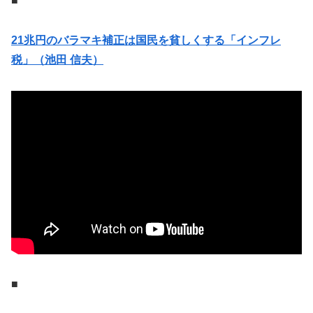
■
21兆円のバラマキ補正は国民を貧しくする「インフレ
税」（池田 信夫）
■