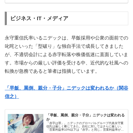
ビジネス・IT・メディア
永守重信氏率いるニデックは、早飯採用や公衆の面前での
叱咤といった「型破り」な独自手法で成長してきました
が、不適切会計による赤字転落や株価低迷に直面していま
す。市場からの厳しい評価を受ける中、近代的な社風への
転換が急務であると筆者は指摘しています。
「早飯、罵倒、親分・子分」ニデックは変われるか（関谷
信之）
「早飯、罵倒、親分・子分」ニデックは変われる
か
「赤字は罪」。ニデックのグローバルグループ代表永守重
信氏は厳しく断じてきた。自社に対してはさらに厳しい。
「営業利益率10%以下は『赤字』と同じ」営業利益率が
8%なら△2%の赤字。これが永守氏の自社事業に対する評