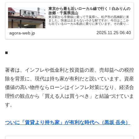
東京から最も近いローカル線で行く！白みりんの
故郷・千葉県流山
東京駅から常磐線に乗って千葉県へ。松戸市の馬橋駅に来
ました。快速は止まらない小さな駅ですが、今日はここか
ら出ているローカル私鉄に乗りに来ています。その乗り場
はこちら。流山電鉄流山線です。東京からわずか7kmしか
離れていないのに昭和感溢れるロ...
2025.11.25 06:40
agora-web.jp
■
著者は、インフレや低金利と投資益の差、売却益への税控
除を背景に、現代は持ち家が有利だと説いています。資産
価値の高い物件ならローンはインフレ対策になり、経済合
理性の観点から「買える人は買うべき」と結論づけていま
す。
ついに「賃貸より持ち家」が有利な時代へ（黒坂 岳央）