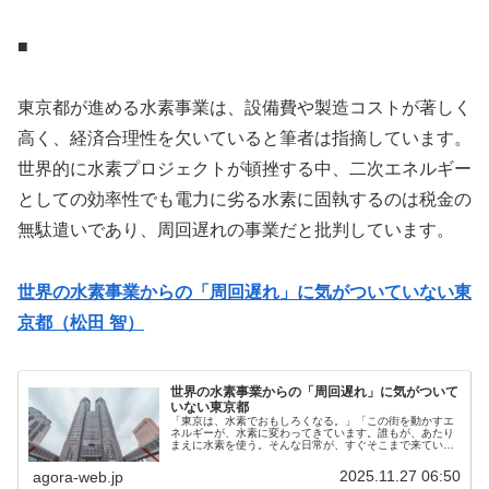
■
東京都が進める水素事業は、設備費や製造コストが著しく
高く、経済合理性を欠いていると筆者は指摘しています。
世界的に水素プロジェクトが頓挫する中、二次エネルギー
としての効率性でも電力に劣る水素に固執するのは税金の
無駄遣いであり、周回遅れの事業だと批判しています。
世界の水素事業からの「周回遅れ」に気がついていない東
京都（松田 智）
世界の水素事業からの「周回遅れ」に気がついて
いない東京都
「東京は、水素でおもしろくなる。」「この街を動かすエ
ネルギーが、水素に変わってきています。誰もが、あたり
まえに水素を使う。そんな日常が、すぐそこまで来ていま
す。東京が水素シティになったとき、そこにはどんな景色
があって、私たちはどんな夢を見る...
2025.11.27 06:50
agora-web.jp