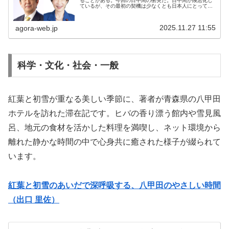
ることがある。今回の日中間の衝突だ。日中間が険悪化し
ているが、その最初の契機は少なくとも日本人にとって中
国の大阪総領事の暴言だ。高市早苗首相は7日、衆院予算
委員会で立憲民主党の岡田克也元幹...
2025.11.27 11:55
agora-web.jp
科学・文化・社会・一般
紅葉と初雪が重なる美しい季節に、著者が青森県の八甲田
ホテルを訪れた滞在記です。ヒバの香り漂う館内や雪見風
呂、地元の食材を活かした料理を満喫し、ネット環境から
離れた静かな時間の中で心身共に癒された様子が綴られて
います。
紅葉と初雪のあいだで深呼吸する、八甲田のやさしい時間
（出口 里佐）