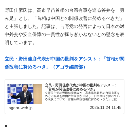
野田佳彦氏は、高市早苗首相の台湾有事を巡る答弁を「勇
み足」とし、「首相は中国との関係改善に努めるべきだ」
と主張しました。記事は、与野党の発言によって日本の対
中外交や安全保障の一貫性が揺らぎかねないとの懸念を表
明しています。
立民・野田佳彦代表が中国の批判をアシスト：「首相が関
係改善に努めるべき」（アゴラ編集部）
立民・野田佳彦代表が中国の批判をアシスト：
「首相が関係改善に努めるべき」
立憲民主党の野田佳彦代表が、高市早苗首相の台湾有事を
めぐる答弁を理由に中国側が反発し、日中関係が揺れてい
る現状について「首相が関係改善に努めるべきだ」と批判
した。ただ、関係者が国際社会で高市発言への理解を広め
ようとしている中で、元首相であり...
2025.11.24 11:45
agora-web.jp
■