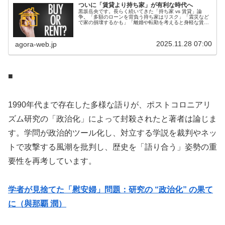
ついに「賃貸より持ち家」が有利な時代へ
黒坂岳央です。長らく続いてきた「持ち家 vs 賃貸」論
争。「多額のローンを背負う持ち家はリスク」「震災など
で家の損壊するかも」「離婚や転勤を考えると身軽な賃貸
一択」こうした意見をよく見る。そして自分自身がずっと
この考えを持っていて、会社員の...
2025.11.28 07:00
agora-web.jp
■
1990年代まで存在した多様な語りが、ポストコロニアリ
ズム研究の「政治化」によって封殺されたと著者は論じま
す。学問が政治的ツール化し、対立する学説を裁判やネッ
トで攻撃する風潮を批判し、歴史を「語り合う」姿勢の重
要性を再考しています。
学者が見捨てた「慰安婦」問題：研究の “政治化” の果て
に（與那覇 潤）