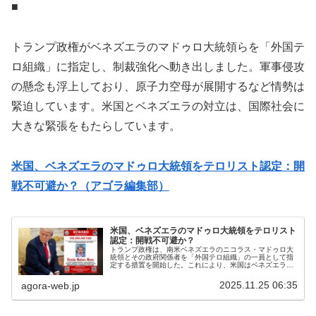
■
トランプ政権がベネズエラのマドゥロ大統領らを「外国テ
ロ組織」に指定し、制裁強化へ動き出しました。軍事侵攻
の懸念も浮上しており、原子力空母が展開するなど情勢は
緊迫しています。米国とベネズエラの対立は、国際社会に
大きな緊張をもたらしています。
米国、ベネズエラのマドゥロ大統領をテロリスト認定：開
戦不可避か？（アゴラ編集部）
米国、ベネズエラのマドゥロ大統領をテロリスト
認定：開戦不可避か？
トランプ政権は、南米ベネズエラのニコラス・マドゥロ大
統領とその政府関係者を「外国テロ組織」の一員として指
定する措置を開始した。これにより、米国はベネズエラに
対する制裁強化の権限を拡大することが可能となる。米当
局によると、指定対象となったのは...
2025.11.25 06:35
agora-web.jp