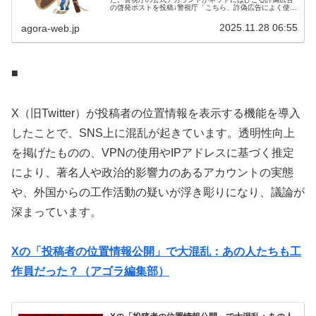
の啓発ポストを投稿↓警視庁「こちら、詐偽広告によく使わ
れる三橋貴明さんを始めとした“ホンモノ”の方々からメッ
セージです」↓“本物”をカタ...
2025.11.28 06:55
agora-web.jp
■
X（旧Twitter）が投稿者の位置情報を表示する機能を導入
したことで、SNS上に混乱が起きています。透明性向上
を掲げたものの、VPNの使用やIPアドレスに基づく推定
により、著名人や政治的影響力のあるアカウントの実態
や、外国からの工作活動の疑いが浮き彫りになり、議論が
深まっています。
Xの「投稿者の位置情報公開」で大混乱：あの人たちも工
作員だった？（アゴラ編集部）