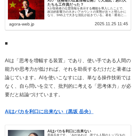
Xの「投稿者の位置情報公開」で大混乱：あの人
たちも工作員だった？
Xが投稿者の位置情報を表示する機能を導入したことで、
政治的影響力の大きいアカウントの実態が次々と明らかに
なり、SNS上で大きな混乱が起きている。著名・匿名にか
かわらず、それらのアカウントが日本外から投稿していた
指摘が相次ぎ、情報戦の広がりが...
2025.11.25 11:45
agora-web.jp
■
AIは「思考を増幅する装置」であり、使い手である人間の
能力や思考力が低ければ、それを助長するだけだと著者は
論じています。AIを使いこなすには、単なる操作技術では
なく、自ら問いを立て、批判的に考える「思考体力」が必
要だと結論づけています。
AIはバカを利口に出来ない（黒坂 岳央）
AIはバカを利口に出来ない
黒坂岳央です。「AIがあれば、誰でも人類のトップ1％の