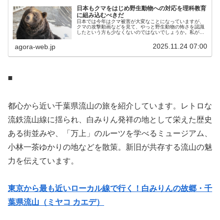
日本もクマをはじめ野生動物への対応を理科教育
に組み込むべきだ
日本では今年はクマ被害が大変なことになっていますが、
クマの攻撃動画などを見て、やっと野生動物の怖さを認識
したという方も少なくないのではないでしょうか。私がこ
の日本でのクマ騒動を見ていて、感じるのは日本と欧州の
野生動物に対する態度の違いです。...
2025.11.24 07:00
agora-web.jp
■
都心から近い千葉県流山の旅を紹介しています。レトロな
流鉄流山線に揺られ、白みりん発祥の地として栄えた歴史
ある街並みや、「万上」のルーツを学べるミュージアム、
小林一茶ゆかりの地などを散策。新旧が共存する流山の魅
力を伝えています。
東京から最も近いローカル線で行く！白みりんの故郷・千
葉県流山（ミヤコ カエデ）