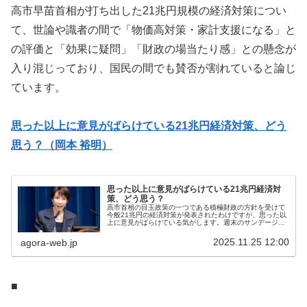
高市早苗首相が打ち出した21兆円規模の経済対策につい
て、世論や識者の間で「物価高対策・家計支援になる」と
の評価と「効果に疑問」「財政の場当たり感」との懸念が
入り混じっており、国民の間でも賛否が割れていると論じ
ています。
思った以上に意見がばらけている21兆円経済対策、どう
思う？（岡本 裕明）
思った以上に意見がばらけている21兆円経済対
策、どう思う？
高市首相の目玉政策の一つである積極財政の方針を受けて
今般21兆円の経済対策が発表されたわけですが、思った以
上に意見がばらけている気がします。週末のサンデージャ
ポンで杉村太蔵氏が「正気の沙汰とは思えない」としたう
えで「うちのような家にも（子供...
2025.11.25 12:00
agora-web.jp
■