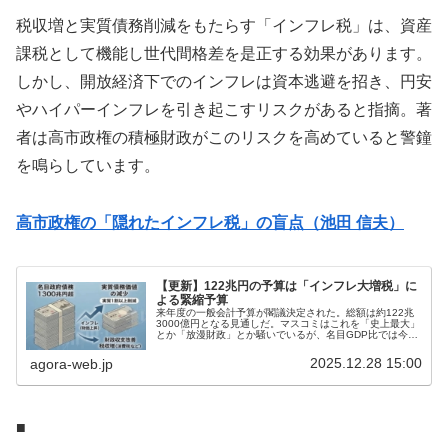
税収増と実質債務削減をもたらす「インフレ税」は、資産
課税として機能し世代間格差を是正する効果があります。
しかし、開放経済下でのインフレは資本逃避を招き、円安
やハイパーインフレを引き起こすリスクがあると指摘。著
者は高市政権の積極財政がこのリスクを高めていると警鐘
を鳴らしています。
高市政権の「隠れたインフレ税」の盲点（池田 信夫）
【更新】122兆円の予算は「インフレ大増税」に
よる緊縮予算
来年度の一般会計予算が閣議決定された。総額は約122兆
3000億円となる見通しだ。マスコミはこれを「史上最大」
とか「放漫財政」とか騒いでいるが、名目GDP比では今年
度並みである。高市首相と片山財務相が約束したように補
正予算を組まないとすると...
2025.12.28 15:00
agora-web.jp
■