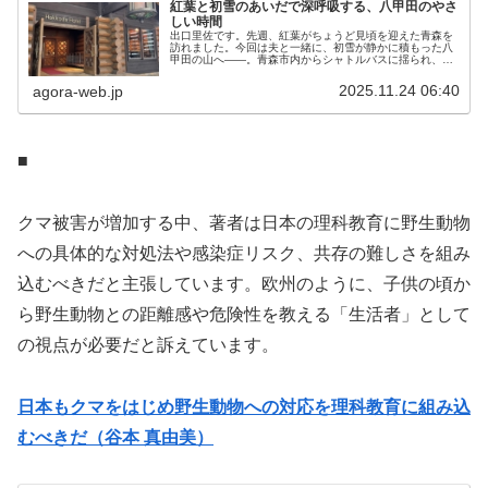
紅葉と初雪のあいだで深呼吸する、八甲田のやさ
しい時間
出口里佐です。先週、紅葉がちょうど見頃を迎えた青森を
訪れました。今回は夫と一緒に、初雪が静かに積もった八
甲田の山へ——。青森市内からシャトルバスに揺られ、約
1時間でたどり着く八甲田ホテルは、いつ訪れても心がゆ
るむ、特別な場所です。館内に足を...
2025.11.24 06:40
agora-web.jp
■
クマ被害が増加する中、著者は日本の理科教育に野生動物
への具体的な対処法や感染症リスク、共存の難しさを組み
込むべきだと主張しています。欧州のように、子供の頃か
ら野生動物との距離感や危険性を教える「生活者」として
の視点が必要だと訴えています。
日本もクマをはじめ野生動物への対応を理科教育に組み込
むべきだ（谷本 真由美）