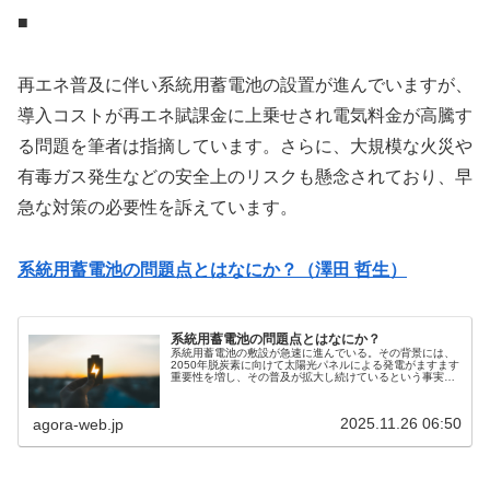
■
再エネ普及に伴い系統用蓄電池の設置が進んでいますが、
導入コストが再エネ賦課金に上乗せされ電気料金が高騰す
る問題を筆者は指摘しています。さらに、大規模な火災や
有毒ガス発生などの安全上のリスクも懸念されており、早
急な対策の必要性を訴えています。
系統用蓄電池の問題点とはなにか？（澤田 哲生）
系統用蓄電池の問題点とはなにか？
系統用蓄電池の敷設が急速に進んでいる。その背景には、
2050年脱炭素に向けて太陽光パネルによる発電がますます
重要性を増し、その普及が拡大し続けているという事実が
ある。その結果、大規模な環境破壊や人工的な災害の発生
源としての太陽光発電がもつ負...
2025.11.26 06:50
agora-web.jp