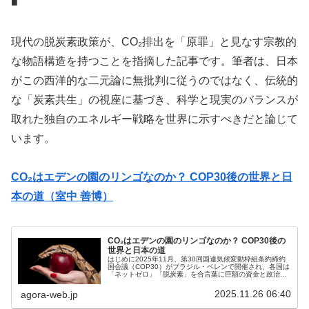
■
現代の脱炭素政策が、CO₂排出を「原罪」と見なす宗教的
な物語構造を持つことを指摘した記事です。筆者は、日本
がこの西洋的な二元論に無批判に従うのではなく、伝統的
な「炭素共生」の視座に基づき、科学と現実のバランスが
取れた独自のエネルギー戦略を世界に示すべきだと論じて
います。
CO₂はエデンの園のリンゴなのか？ COP30後の世界と日
本の道（室中 善博）
CO₂はエデンの園のリンゴなのか？ COP30後の
世界と日本の道
はじめに2025年11月、第30回国連気候変動枠組条約締約
国会議（COP30）がブラジル・ベレンで開催され、各国は
「ネットゼロ」「脱炭素」を合言葉に巨額の資金と政治的
エネルギーを費やしました。COP30が閉幕し、世界は再び
「ネットゼロ」とい...
2025.11.26 06:40
agora-web.jp