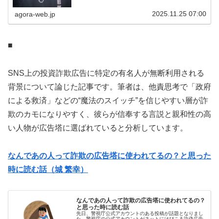
く労働者はまるで「時代...
2025.11.25 07:00
agora-web.jp
■
SNS上の投資詐欺広告に特定の有名人が無断利用される
背景について論じた記事です。筆者は、他責思考で「政府
による救済」などの“魔法のスイッチ”を信じやすい層が詐
欺のカモになりやすく、彼らが信奉する言説と親和性の高
い人物が広告塔に選ばれていると分析しています。
なんであの人って詐欺の広告塔に使われてるの？と思った
時に読む話（城 繁幸）
なんであの人って詐欺の広告塔に使われてるの？
と思った時に読む話
先日、警視庁公式アカウントのある投稿が話題となりまし
た。警視庁の公式アカウントがネットにはびこる詐偽広告