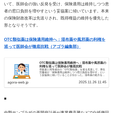
いて、医師会の強い反発を受け、保険適用は維持しつつ患
者の窓口負担を増やすという妥協案に傾いています。本来
の保険財政改革は先送りされ、既得権益の維持を優先した
形となりそうです。
OTC類似薬は保険適用維持へ：湿布薬や風邪薬の利権を
巡って医師会が徹底抗戦（アゴラ編集部）
OTC類似薬は保険適用維持へ：湿布薬や風邪薬の
利権を巡って医師会が徹底抗戦
市販薬と同等成分の「OTC類似薬」を巡る見直しで、厚生
労働省が「保険適用は維持しつつ窓口負担を増やす」とい
う妥協策に傾いていることが分かった。湿布薬の処方を巡
って医師会が強硬に抵抗し、厚労省も政治も動かない構図
がまたも表面化した形だ。 厚労...
2025.11.26 11:45
agora-web.jp
■
中野サンプラザの再開発計画が事業費高騰などで白紙撤回