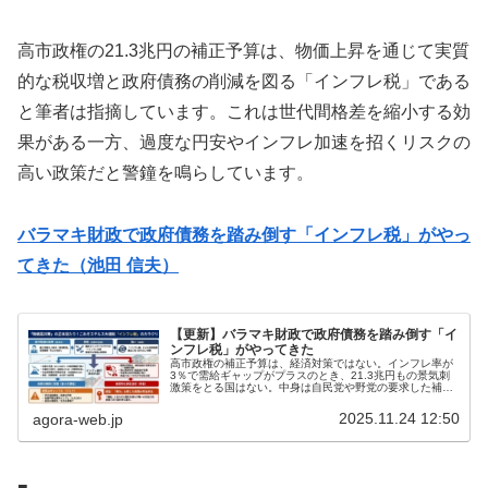
高市政権の21.3兆円の補正予算は、物価上昇を通じて実質
的な税収増と政府債務の削減を図る「インフレ税」である
と筆者は指摘しています。これは世代間格差を縮小する効
果がある一方、過度な円安やインフレ加速を招くリスクの
高い政策だと警鐘を鳴らしています。
バラマキ財政で政府債務を踏み倒す「インフレ税」がやっ
てきた（池田 信夫）
【更新】バラマキ財政で政府債務を踏み倒す「イ
ンフレ税」がやってきた
高市政権の補正予算は、経済対策ではない。インフレ率が
3％で需給ギャップがプラスのとき、21.3兆円もの景気刺
激策をとる国はない。中身は自民党や野党の要求した補助
金や減税を寄せ集めた財政バラマキで物価は上がる。同時
に日銀の利上げを牽制し、3％...
2025.11.24 12:50
agora-web.jp