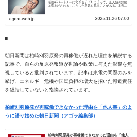
頭脳をパートナーにできる」「AIによって、全人類の知能
は底上げされる」こうした意見を見ることがある。本当だ
ろうか？「未来のことは誰一人わからない」という大前提
を踏まえつつ、筆者は「むしろ...
2025.11.26 07:00
agora-web.jp
■
朝日新聞は柏崎刈羽原発の再稼働が遅れた理由を解説する
記事で、自らの反原発報道が世論や政策に与えた影響を無
視していると批判されています。記事は東電の問題のみを
挙げ、エネルギー危機や国民負担の増大を招いた報道責任
を総括していないと指摘されています。
柏崎刈羽原発が再稼働できなかった理由を「他人事」のよ
うに語り始めた朝日新聞（アゴラ編集部）
柏崎刈羽原発が再稼働できなかった理由を「他人