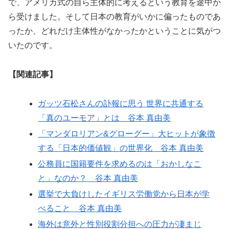
で、アメリカ式の自ら主体的に考えるという教育を途中か
ら受けました。そして日本の教育がいかに偏ったものであ
ったか、どれだけ主体性がなかったかということに気がつ
いたのです。
【関連記事】
ガッツ石松さんの訃報に思う 世界に共通する
「真のユーモア」とは 谷本 真由美
「マンダロリアン&グローグー」大ヒットが象徴
する「日本的価値観」の世界化 谷本 真由美
公務員に国籍要件を求めるのは「おかしなこ
と」なのか？ 谷本 真由美
選挙で大負けしたイギリス労働党から日本が学
べること 谷本 真由美
海外は意外と性別役割分担への圧力が凄まじ