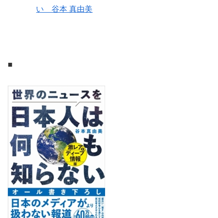
い 谷本 真由美
■