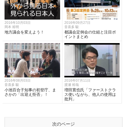
2016年10月03日
2016年09月27日
岡本 裕明
音喜多 駿
地方議会を変えよう！
都議会定例会の仕組と注目ポ
イントまとめ
2016年08月03日
2016年07月11日
音喜多 駿
渡瀬 裕哉
小池百合子知事の初登庁、ま
増田寛也氏「ファーストクラ
さかの「出迎え拒否」！
ス使いながら、他人の使用は
批判」
次のページ