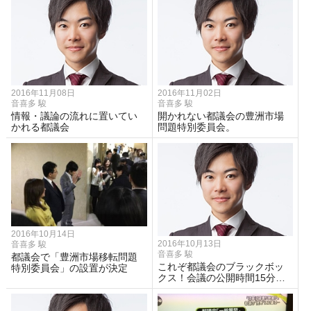
2016年11月08日
2016年11月02日
音喜多 駿
音喜多 駿
情報・議論の流れに置いてい
開かれない都議会の豊洲市場
かれる都議会
問題特別委員会。
2016年10月14日
2016年10月13日
音喜多 駿
音喜多 駿
都議会で「豊洲市場移転問題
これぞ都議会のブラックボッ
特別委員会」の設置が決定
クス！会議の公開時間15分…