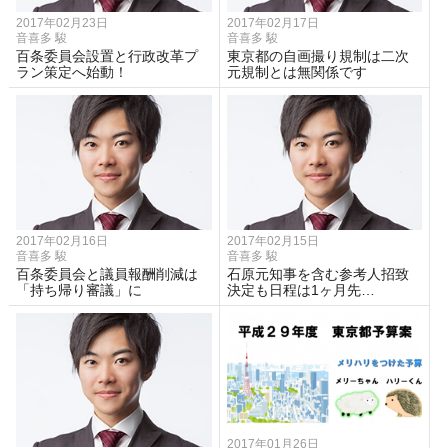
2017年02月23日
2017年02月17日
音喜多 駿
音喜多 駿
百条委員会設置と行政改革プ
東京都の自画撮り規制は二次
ラン策定へ始動！
元規制とは無関係です
2017年02月16日
2017年02月15日
音喜多 駿
音喜多 駿
百条委員会と議員報酬削減は
石原元知事を含む参考人招致
「持ち帰り審議」に
決定も日程は1ヶ月先…
2017年01月26日