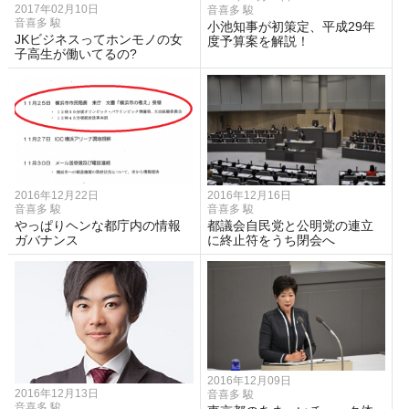
2017年02月10日
音喜多 駿
音喜多 駿
小池知事が初策定、平成29年
JKビジネスってホンモノの女
度予算案を解説！
子高生が働いてるの?
2016年12月22日
2016年12月16日
音喜多 駿
音喜多 駿
やっぱりヘンな都庁内の情報
都議会自民党と公明党の連立
ガバナンス
に終止符をうち閉会へ
2016年12月09日
2016年12月13日
音喜多 駿
音喜多 駿