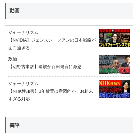
動画
ジャーナリズム
【NVIDIA】ジェンスン・フアンの日本戦略が
面白過ぎる！
政治
【辺野古事故】遺族が百田発言に激怒
ジャーナリズム
【NHK性加害】3年放置は意図的か：お粗末
すぎる対応
書評