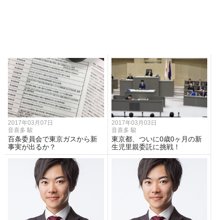
2017年03月07日
2017年03月03日
音喜多 駿
音喜多 駿
百条委員会で東京ガスから新
東京都、ついに0歳0ヶ月の新
事実が出るか？
生児里親委託に挑戦！