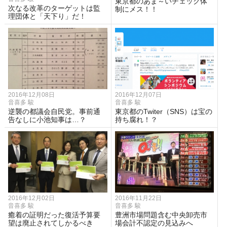
東京都のあま～いチェック体
次なる改革のターゲットは監
制にメス！！
理団体と「天下り」だ！
2016年12月08日
2016年12月07日
音喜多 駿
音喜多 駿
逆襲の都議会自民党。事前通
東京都のTwiter（SNS）は宝の
告なしに小池知事は…？
持ち腐れ！？
2016年12月02日
2016年11月22日
音喜多 駿
音喜多 駿
癒着の証明だった復活予算要
豊洲市場問題含む中央卸売市
望は廃止されてしかるべき
場会計不認定の見込みへ