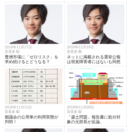
2016年11月17日
2016年11月16日
音喜多 駿
音喜多 駿
豊洲市場に「ゼロリスク」を
ネットに掲載される選挙公報
求め続けるとどうなる？
は視覚障害者にはないも同然
2016年11月11日
2016年11月09日
音喜多 駿
音喜多 駿
都議会の公用車の利用実態が
「盛土問題」報告書に処分対
判明！
象の元部長が反論。