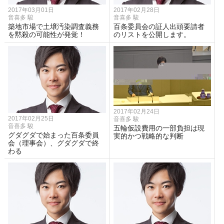
2017年03月01日
2017年02月28日
音喜多 駿
音喜多 駿
築地市場で土壌汚染調査義務
百条委員会の証人出頭要請者
を黙殺の可能性が発覚！
のリストを公開します。
2017年02月24日
2017年02月25日
音喜多 駿
音喜多 駿
五輪仮設費用の一部負担は現
グダグダで始まった百条委員
実的かつ戦略的な判断
会（理事会）、グダグダで終
わる