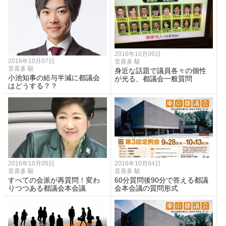
2016年10月06日
2016年10月07日
音喜多 駿
音喜多 駿
身近な話題で議員各々の個性
小池知事の給与半減に都議会
が光る、都議会一般質問
はどうする？？
2016年10月05日
2016年10月04日
音喜多 駿
音喜多 駿
すべての会派が再質問！変わ
60分質問後90分で答える都議
りつつある都議会本会議
会本会議の質問形式