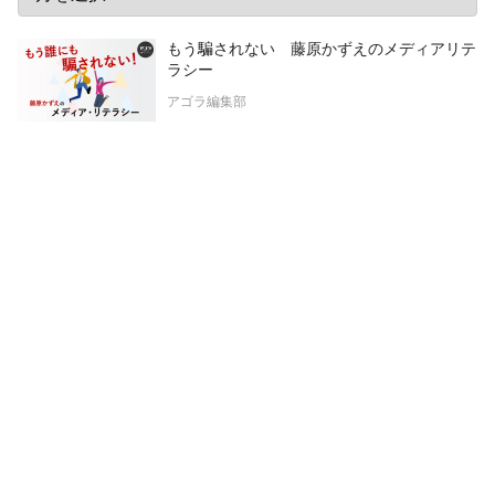
もう騙されない 藤原かずえのメディアリテ
ラシー
アゴラ編集部