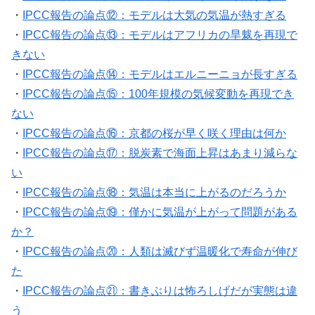
・
IPCC報告の論点⑫：モデルは大気の気温が熱すぎる
・
IPCC報告の論点⑬：モデルはアフリカの旱魃を再現で
きない
・
IPCC報告の論点⑭：モデルはエルニーニョが長すぎる
・
IPCC報告の論点⑮：100年規模の気候変動を再現でき
ない
・
IPCC報告の論点⑯：京都の桜が早く咲く理由は何か
・
IPCC報告の論点⑰：脱炭素で海面上昇はあまり減らな
い
・
IPCC報告の論点⑱：気温は本当に上がるのだろうか
・
IPCC報告の論点⑲：僅かに気温が上がって問題がある
か？
・
IPCC報告の論点⑳：人類は滅びず温暖化で寿命が伸び
た
・
IPCC報告の論点㉑：書きぶりは怖ろしげだが実態は違
う