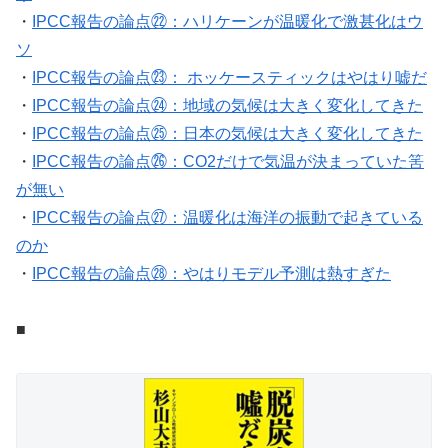
・
IPCC報告の論点㉒：ハリケーンが温暖化で激甚化はウ
ソ
・
IPCC報告の論点㉓： ホッケースティックはやはり嘘だ
・
IPCC報告の論点㉔：地域の気候は大きく変化してきた
・
IPCC報告の論点㉕：日本の気候は大きく変化してきた
・
IPCC報告の論点㉖：CO2だけで気温が決まっていた筈
が無い
・
IPCC報告の論点㉗：温暖化は海洋の振動で起きている
のか
・
IPCC報告の論点㉘：やはりモデル予測は熱すぎた
■