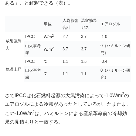
ある」、と解釈できる（表）。
人為影響
温室効果
単位
エアロゾル
合計
ガス
2
IPCC
2.7
3.7
-1.0
W/m
放射強制
山火事考
0（ハミルトン研
力
2
3.7
3.7
W/m
慮
究）
IPCC
℃
1.1
1.5
-0.4
気温上昇
山火事考
0（ハミルトン研
℃
1.1
1.1
慮
究）
2
さてIPCCは化石燃料起源の大気汚染によって-1.0W/m
の
エアロゾルによる冷却があったとしているが、たまたま、
2
この-1.0W/m
は、ハミルトンによる産業革命前の冷却効
果の見積もりと一致する。