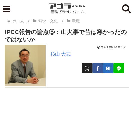
ホーム
科学・文化
環境
IPCC報告の論点⑤：山火事で昔は寒かったの
ではないか
2021.09.14 07:00
杉山 大志