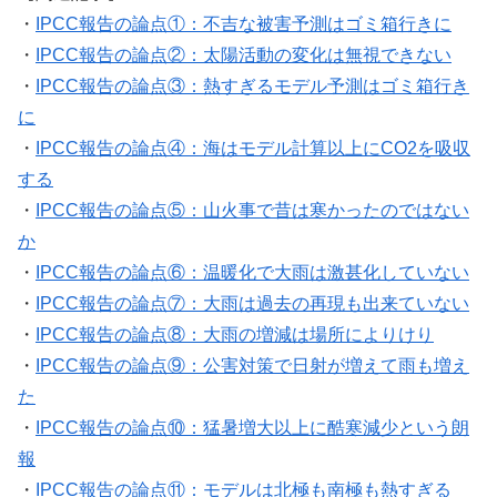
・
IPCC報告の論点①：不吉な被害予測はゴミ箱行きに
・
IPCC報告の論点②：太陽活動の変化は無視できない
・
IPCC報告の論点③：熱すぎるモデル予測はゴミ箱行き
に
・
IPCC報告の論点④：海はモデル計算以上にCO2を吸収
する
・
IPCC報告の論点⑤：山火事で昔は寒かったのではない
か
・
IPCC報告の論点⑥：温暖化で大雨は激甚化していない
・
IPCC報告の論点⑦：大雨は過去の再現も出来ていない
・
IPCC報告の論点⑧：大雨の増減は場所によりけり
・
IPCC報告の論点⑨：公害対策で日射が増えて雨も増え
た
・
IPCC報告の論点⑩：猛暑増大以上に酷寒減少という朗
報
・
IPCC報告の論点⑪：モデルは北極も南極も熱すぎる