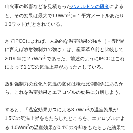
山火事の影響などを見積もった
ハミルトンの研究
による
2
と、その効果は最大で1.0W/m
(＝１平方メートルあたり
1.0ワット)だとされている。
さてIPCCによれば、人為的な温室効果の強さ（＝専門的
に言えば放射強制力の強さ）は、産業革命前と比較して
2
2019 年に 2.7W/m
であった。前述のようにIPCCはこれ
によって1.1℃の気温上昇があったとしている。
放射強制力の変化と気温の変化は概ね比例関係にあるか
ら、これを温室効果とエアロゾルの効果に分解しよう。
2
すると、「温室効果ガスによる3.7W/m
の温室効果が
1.5℃の気温上昇をもたらしたところを、エアロゾルによ
2
る-1.0W/m
の温室効果が0.4℃の冷却をもたらした結果で