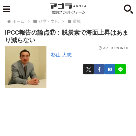
ホーム
科学・文化
環境
IPCC報告の論点⑰：脱炭素で海面上昇はあま
り減らない
2021.09.29 07:00
杉山 大志