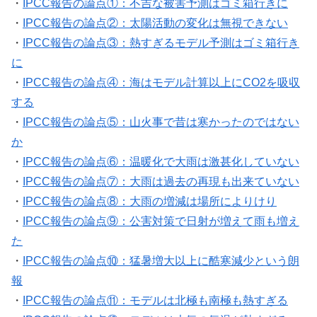
・
IPCC報告の論点①：不吉な被害予測はゴミ箱行きに
・
IPCC報告の論点②：太陽活動の変化は無視できない
・
IPCC報告の論点③：熱すぎるモデル予測はゴミ箱行き
に
・
IPCC報告の論点④：海はモデル計算以上にCO2を吸収
する
・
IPCC報告の論点⑤：山火事で昔は寒かったのではない
か
・
IPCC報告の論点⑥：温暖化で大雨は激甚化していない
・
IPCC報告の論点⑦：大雨は過去の再現も出来ていない
・
IPCC報告の論点⑧：大雨の増減は場所によりけり
・
IPCC報告の論点⑨：公害対策で日射が増えて雨も増え
た
・
IPCC報告の論点⑩：猛暑増大以上に酷寒減少という朗
報
・
IPCC報告の論点⑪：モデルは北極も南極も熱すぎる