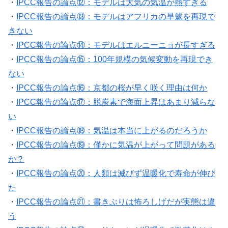
・
IPCC報告の論点⑫：モデルは大気の気温が熱すぎる
・
IPCC報告の論点⑬：モデルはアフリカの旱魃を再現で
きない
・
IPCC報告の論点⑭：モデルはエルニーニョが長すぎる
・
IPCC報告の論点⑮：100年規模の気候変動を再現でき
ない
・
IPCC報告の論点⑯：京都の桜が早く咲く理由は何か
・
IPCC報告の論点⑰：脱炭素で海面上昇はあまり減らな
い
・
IPCC報告の論点⑱：気温は本当に上がるのだろうか
・
IPCC報告の論点⑲：僅かに気温が上がって問題がある
か？
・
IPCC報告の論点⑳：人類は滅びず温暖化で寿命が伸び
た
・
IPCC報告の論点㉑：書きぶりは怖ろしげだが実態は違
う