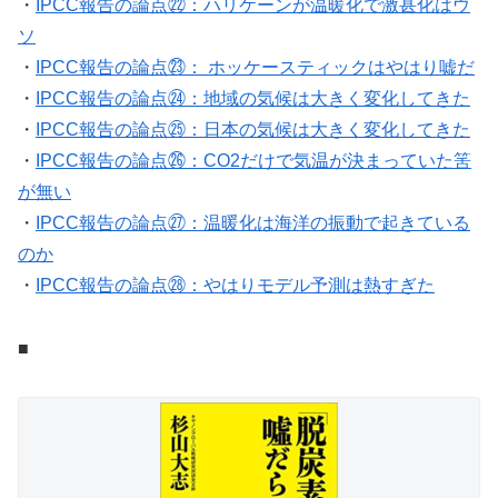
・
IPCC報告の論点㉒：ハリケーンが温暖化で激甚化はウ
ソ
・
IPCC報告の論点㉓： ホッケースティックはやはり嘘だ
・
IPCC報告の論点㉔：地域の気候は大きく変化してきた
・
IPCC報告の論点㉕：日本の気候は大きく変化してきた
・
IPCC報告の論点㉖：CO2だけで気温が決まっていた筈
が無い
・
IPCC報告の論点㉗：温暖化は海洋の振動で起きている
のか
・
IPCC報告の論点㉘：やはりモデル予測は熱すぎた
■