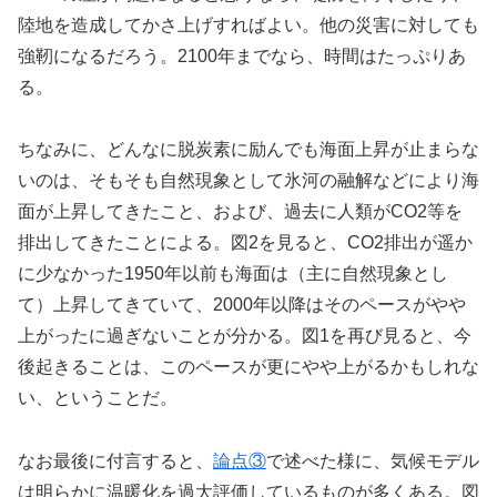
陸地を造成してかさ上げすればよい。他の災害に対しても
強靭になるだろう。2100年までなら、時間はたっぷりあ
る。
ちなみに、どんなに脱炭素に励んでも海面上昇が止まらな
いのは、そもそも自然現象として氷河の融解などにより海
面が上昇してきたこと、および、過去に人類がCO2等を
排出してきたことによる。図2を見ると、CO2排出が遥か
に少なかった1950年以前も海面は（主に自然現象とし
て）上昇してきていて、2000年以降はそのペースがやや
上がったに過ぎないことが分かる。図1を再び見ると、今
後起きることは、このペースが更にやや上がるかもしれな
い、ということだ。
なお最後に付言すると、
論点③
で述べた様に、気候モデル
は明らかに温暖化を過大評価しているものが多くある。図