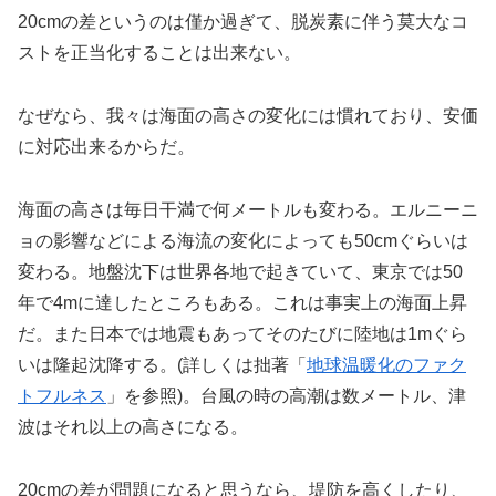
20cmの差というのは僅か過ぎて、脱炭素に伴う莫大なコ
ストを正当化することは出来ない。
なぜなら、我々は海面の高さの変化には慣れており、安価
に対応出来るからだ。
海面の高さは毎日干満で何メートルも変わる。エルニーニ
ョの影響などによる海流の変化によっても50cmぐらいは
変わる。地盤沈下は世界各地で起きていて、東京では50
年で4mに達したところもある。これは事実上の海面上昇
だ。また日本では地震もあってそのたびに陸地は1mぐら
いは隆起沈降する。(詳しくは拙著「
地球温暖化のファク
トフルネス
」を参照)。台風の時の高潮は数メートル、津
波はそれ以上の高さになる。
20cmの差が問題になると思うなら、堤防を高くしたり、