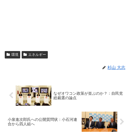
環境
エネルギー
杉山 大志
なぜオワコン政策が並ぶのか？：自民党
総裁選の論点
小泉進次郎氏への公開質問状：小石河連
合から四人組へ