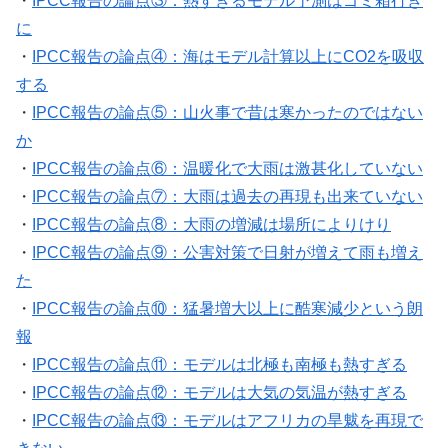
・
IPCC報告の論点③：熱すぎるモデル予測はゴミ箱行き
に
・
IPCC報告の論点④：海はモデル計算以上にCO2を吸収
する
・
IPCC報告の論点⑤：山火事で昔は寒かったのではない
か
・
IPCC報告の論点⑥：温暖化で大雨は激甚化していない
・
IPCC報告の論点⑦：大雨は過去の再現も出来ていない
・
IPCC報告の論点⑧：大雨の増減は場所によりけり
・
IPCC報告の論点⑨：公害対策で日射が増えて雨も増え
た
・
IPCC報告の論点⑩：猛暑増大以上に酷寒減少という朗
報
・
IPCC報告の論点⑪：モデルは北極も南極も熱すぎる
・
IPCC報告の論点⑫：モデルは大気の気温が熱すぎる
・
IPCC報告の論点⑬：モデルはアフリカの旱魃を再現で