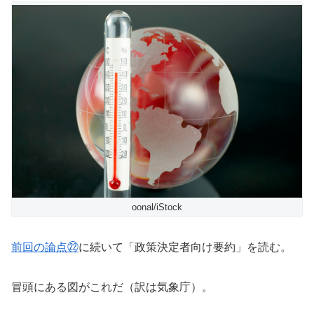
oonal/iStock
前回の論点㉒
に続いて「政策決定者向け要約」を読む。
冒頭にある図がこれだ（訳は気象庁）。