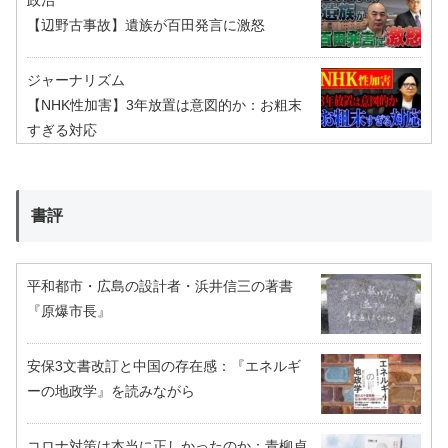
【辺野古事故】遺族が百田発言に激怒
ジャーナリズム
【NHK性加害】3年放置は意図的か：お粗末
すぎる対応
書評
平和都市・広島の設計者・浜井信三の著書
『原爆市長』
安保3文書改訂と中国の存在感：『エネルギ
ーの地政学』を読みながら
コロナ対策は本当に正しかったのか：青柳貞