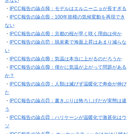
きない
・
IPCC報告の論点⑭：モデルはエルニーニョが長すぎる
・
IPCC報告の論点⑮：100年規模の気候変動を再現でき
ない
・
IPCC報告の論点⑯：京都の桜が早く咲く理由は何か
・
IPCC報告の論点⑰：脱炭素で海面上昇はあまり減らな
い
・
IPCC報告の論点⑱：気温は本当に上がるのだろうか
・
IPCC報告の論点⑲：僅かに気温が上がって問題がある
か？
・
IPCC報告の論点⑳：人類は滅びず温暖化で寿命が伸び
た
・
IPCC報告の論点㉑：書きぶりは怖ろしげだが実態は違
う
・
IPCC報告の論点㉒：ハリケーンが温暖化で激甚化はウ
ソ