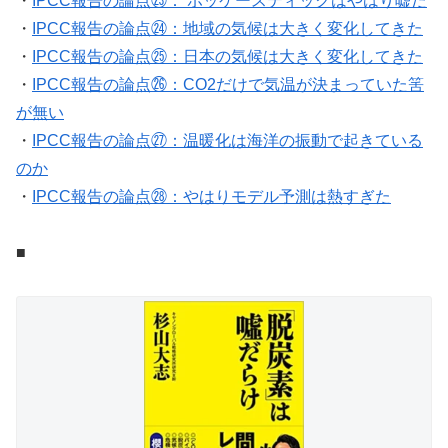
・
IPCC報告の論点㉓： ホッケースティックはやはり嘘だ
・
IPCC報告の論点㉔：地域の気候は大きく変化してきた
・
IPCC報告の論点㉕：日本の気候は大きく変化してきた
・
IPCC報告の論点㉖：CO2だけで気温が決まっていた筈
が無い
・
IPCC報告の論点㉗：温暖化は海洋の振動で起きている
のか
・
IPCC報告の論点㉘：やはりモデル予測は熱すぎた
■