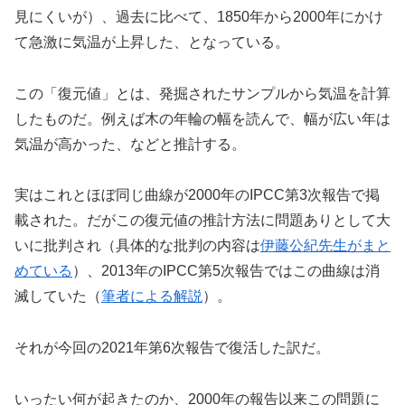
見にくいが）、過去に比べて、1850年から2000年にかけ
て急激に気温が上昇した、となっている。
この「復元値」とは、発掘されたサンプルから気温を計算
したものだ。例えば木の年輪の幅を読んで、幅が広い年は
気温が高かった、などと推計する。
実はこれとほぼ同じ曲線が2000年のIPCC第3次報告で掲
載された。だがこの復元値の推計方法に問題ありとして大
いに批判され（具体的な批判の内容は
伊藤公紀先生がまと
めている
）、2013年のIPCC第5次報告ではこの曲線は消
滅していた（
筆者による解説
）。
それが今回の2021年第6次報告で復活した訳だ。
いったい何が起きたのか、2000年の報告以来この問題に