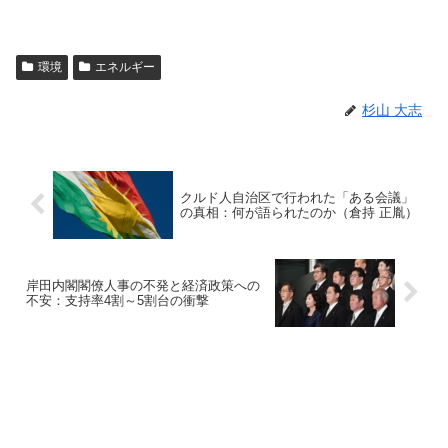
環境
エネルギー
杉山 大志
クルド人自治区で行われた「ある会議」
の真相：何が語られたのか（倉持 正胤）
岸田内閣閣僚人事の不発と経済政策への
不安：支持率4割～5割台の衝撃