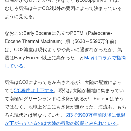
気温差があることから、少なくとも1000ppm付近では、
むしろ気温は主にCO2以外の要因によって決まっている
ように見える。
なおこのEarly Eoceneに先立つPETM（Paleocene-
Eocene Thermal Maximum）期（5630～5590万年前）
は、CO2濃度は現代よりやや高いに過ぎなかったが、気
温はEarly Eocene以上に高かった、と
Mayはコラムで指摘
している
。
気温はCO2によっても左右されるが、大陸の配置によっ
ても
5℃程度は上下する
。現代は大陸が極地に集まってい
て南極やグリーンランドに氷床があるが、Eoceneはそう
ではなく、地球上どこにも氷床が無かった。海流も、もち
ろん現代とは異なっていた。
図3で3900万年前以降に気温
が下がっているのは大陸の移動の影響とみられている
。