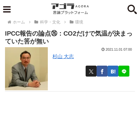
ホーム
科学・文化
環境
IPCC報告の論点㉖：CO2だけで気温が決まっ
ていた筈が無い
2021.11.01 07:00
杉山 大志