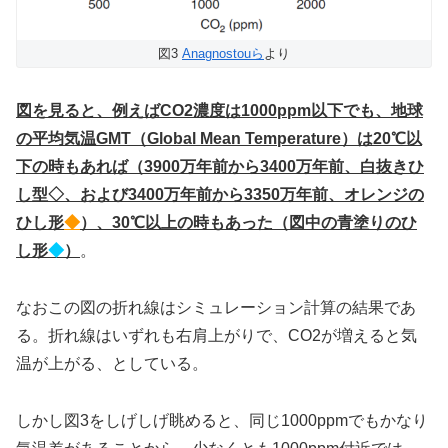
図3
Anagnostouら
より
図を見ると、例えばCO2
濃度は1000ppm
以下でも、地球
の平均気温GMT
（Global Mean Temperature
）は20℃
以
下の時もあれば（3900
万年前から3400
万年前、白抜きひ
し型
◇
、および3400
万年前から3350
万年前、オレンジの
ひし形
◆
）、30
℃
以上の時もあった（図中の青塗りのひ
し形
◆
）
。
なおこの図の折れ線はシミュレーション計算の結果であ
る。折れ線はいずれも右肩上がりで、CO2が増えると気
温が上がる、としている。
しかし図3をしげしげ眺めると、同じ1000ppmでもかなり