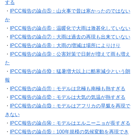
する
・
IPCC報告の論点⑤：山火事で昔は寒かったのではない
か
・
IPCC報告の論点⑥：温暖化で大雨は激甚化していない
・
IPCC報告の論点⑦：大雨は過去の再現も出来ていない
・
IPCC報告の論点⑧：大雨の増減は場所によりけり
・
IPCC報告の論点⑨：公害対策で日射が増えて雨も増え
た
・
IPCC報告の論点⑩：猛暑増大以上に酷寒減少という朗
報
・
IPCC報告の論点⑪：モデルは北極も南極も熱すぎる
・
IPCC報告の論点⑫：モデルは大気の気温が熱すぎる
・
IPCC報告の論点⑬：モデルはアフリカの旱魃を再現で
きない
・
IPCC報告の論点⑭：モデルはエルニーニョが長すぎる
・
IPCC報告の論点⑮：100年規模の気候変動を再現でき