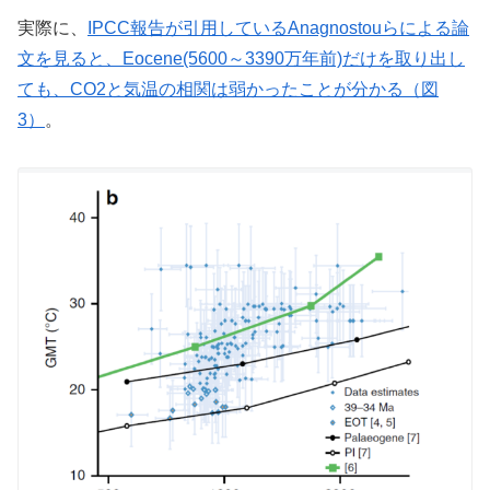
実際に、
IPCC報告が引用しているAnagnostouらによる論
文を見ると、Eocene(5600～3390万年前)だけを取り出し
ても、CO2と気温の相関は弱かったことが分かる（図
3）
。