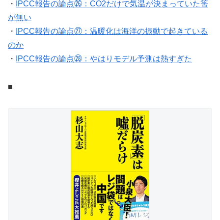
・
IPCC報告の論点㉖：CO2だけで気温が決まっていた筈
が無い
・
IPCC報告の論点㉗：温暖化は海洋の振動で起きている
のか
・
IPCC報告の論点㉘：やはりモデル予測は熱すぎた
■