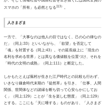
が、そして情報社会や国際社会を生き抜くには国民全員の
注3）
スマホの「所有」も必然となる
。
人さまざま
一方で、「大事なのは他人の目ではなく、己の心の律なの
だ」（同上:33）といいながら、「欲望」を否定して
「魂」を対置する（同上:43）。その延長線上に「現生の
名利を求める世界」とは異なる価値観を位置づけ、それを
「時代の文明の成熟」（同上:111）と断定した。
しかもたとえば蕪村が生きた江戸時代との比較も行わず、
いきなり鎌倉時代末期の『徒然草』を引き、「仕事、人間
関係、世間体などの諸縁を断ち切って心安らかにしてお
く」（同上:129）ことが「生を楽しむ態度」（同上:129）
とする。ここにも「天に唾する」ものがあり、「人さまざ