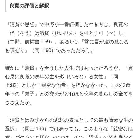
良寛の評価と解釈
『清貧の思想』で中野が一番評価した生き方は、良寛の
「僧（そう）は清貧（せいひん）を可とす可（べ）し」
（中野、前掲書：59）、あるいは「常に吾が道の孤なる
を嘆ぜり」（同上:60）であっただろう。
確かに「清貧」を全うした人生ではあっただろうが、「貞
心尼は良寛の晩年の生を彩（いろど）る女性」（同
上:82）としか「親密な他者」を描かなかった。この42歳
年下の「弟子」との交流がどれほど晩年の暮らしの全てを
ささえたか。
「清貧とはみずからの思想の表現としての最も簡素な生の
選択」（同上:166）ではあっても、このような「親密な他
者」が存るのと居ないのでは、その「清貧」の姿も異なる