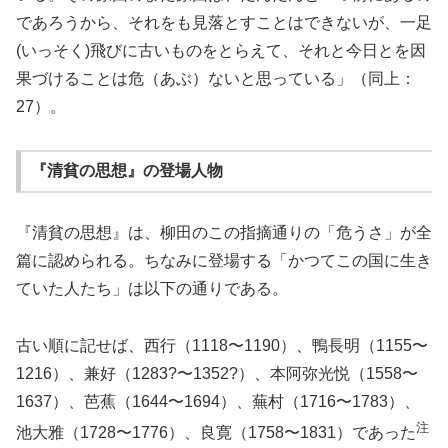
であろうから、それをも見落とすことはできないが、一足
(いっそく)飛びに古いものをとらえて、それと今日とを因
果づけることは危（あぶ）ないと思っている」（同上：
27）。
『清貧の思想』の登場人物
『清貧の思想』は、柳田のこの指摘通りの「危うさ」が全
篇に認められる。ちなみに登場する「かつてこの国に生き
ていた人たち」は以下の通りである。
古い順に記せば、西行（1118〜1190）、鴨長明（1155〜
1216）、兼好（1283?〜1352?）、本阿弥光悦（1558〜
1637）、芭蕉（1644〜1694）、蕪村（1716〜1783）、
注
池大雅（1728〜1776）、良寛（1758〜1831）であった