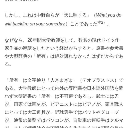
しかし、これは中野自らが「天に唾する」（
What you do
注2）
will backfire on your someday.
）ことであった
。
なぜなら、28年間大学教師をして、数名の現代ドイツ作
家作品の翻訳をしたという経歴からすると、原書や参考書
や大型辞典の「所有」は絶対譲れなかったはずだからであ
る。
「所有」は文字通り「人さまざま」（テオプラストス）で
ある。大学教師にとって内外の専門書や日本語外国語を問
わず大型辞書の「所有」は不可避であるし、武士には刀
が、画家では画材が、ピアニストにはピアノが、家具職人
にとっては大工道具が、野球選手ではバットやグローブ
が、通常の業務ではパソコンが、自動車の運転手はクルマ