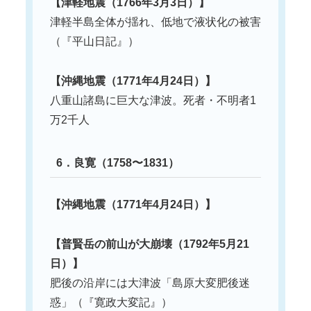
【津軽地震（1766年3月3日）】
津軽半島全体が揺れ、低地で液状化の被害
（『平山日記』）
【沖縄地震（1771年4月24日）】
八重山諸島に巨大な津波。死者・不明者1
万2千人
6．良寛（1758〜1831）
【沖縄地震（1771年4月24日）】
【普賢岳の前山が大崩壊（1792年5月21
日）】
肥後の沿岸には大津波「島原大変肥後迷
惑」（『寛政大変記』）