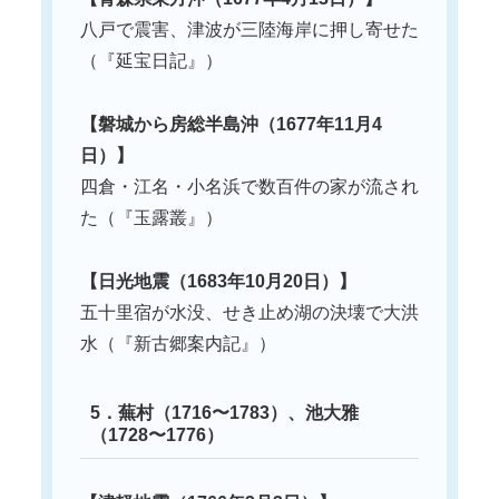
八戸で震害、津波が三陸海岸に押し寄せた
（『延宝日記』）
【磐城から房総半島沖（1677年11月4
日）】
四倉・江名・小名浜で数百件の家が流され
た（『玉露叢』）
【日光地震（1683年10月20日）】
五十里宿が水没、せき止め湖の決壊で大洪
水（『新古郷案内記』）
5．蕪村（1716〜1783）、池大雅
（1728〜1776）