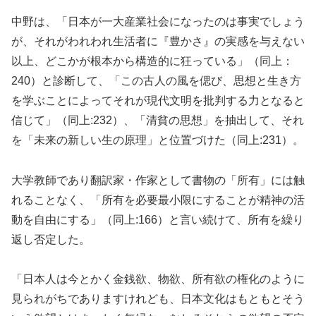
中野は、「日本が一大産業社会になったのは事実でしょう
が、それがわれわれ生活者に『豊かさ』の実感を与えない
以上、どこかが根本から構造的に狂っている」（同上：
240）と診断して、「この古人の風を偲び、思想と生き方
を学ぶことによってそれが現代文明を批判する力となると
信じて」（同上:232）、「清貧の思想」を抽出して、それ
を「未来の新しい生の原理」と位置づけた（同上:231）。
大学教師であり翻訳家・作家として書物の「所有」には触
れることなく、「所有を必要最小限にすることが精神の活
動を自由にする」（同上:166）と言い続けて、所有を繰り
返し否定した。
「日本人は今とかく金銭欲、物欲、所有欲の権化のように
見られがちでありますけれども、日本文化はもともとそう