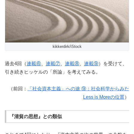
kikkerdirk/iStock
過去4回（
連載⑥
、
連載⑦
、
連載⑧
、
連載⑨
）を受けて、
引き続きヒッケルの「所論」を考えてみる。
（前回：
「社会資本主義」への途 ⑨：社会科学からみた
Less is Moreの位置
）
『清貧の思想』との類似