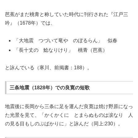
芭蕉がまだ桃青と称していた時代に刊行された『江戸三
吟』（1678年）では、
「大地震 つづいて竜や のぼるらん」 似春
「長十丈の 鯰なりけり」 桃青（芭蕉）
と詠んでいる（寒川、前掲書：188）。
三条地震（1828年）での良寛の短歌
地震後に長岡から三条に足を運んだ良寛は焼け野原になっ
た光景を見て、「かくかくに とまらぬものは涙なり 人
の見る目もしのぶばかりに」と詠んだ（同上:230）。