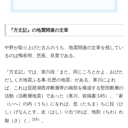
『方丈記』の地震関連の文章
中野が取り上げた古人のうち、地震関連の文章を残してい
るのは鴨長明、芭蕉、良寛である。
『方丈記』では、第六段「また、同じころとかよ、おびた
だしく大地震ふる事-元歴の地震」がある。寒川によれ
ば、これは琵琶湖西岸断層帯の南部を構成する堅田断層の
活動（活断層地震）であった（寒川、前掲書:145）。「家
（いへ）の内（うち）にをれば、忽（たちま）ちに拉（ひ
し）げなんとす。走（はし）り出づれば、地割（ちわ）れ
注6）
裂（さ）く」
。