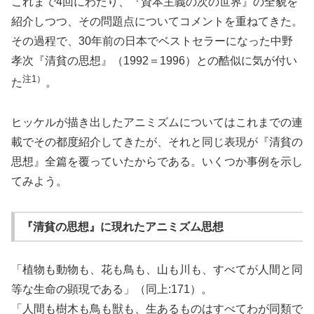
これまで4回にわたり、『資本主義の次の世界』の全貌を
紹介しつつ、その問題点についてコメントを重ねてきた。
その過程で、30年前の日本でベストセラーになった中野
孝次『清貧の思想』（1992＝1996）との酷似に気が付い
注1）
た
。
ヒッケルが描き出したアニミズムについてはこれまでの連
載でその都度紹介してきたが、それと同じ表現が『清貧の
思想』全篇を覆っていたからである。いくつか事例を示し
てみよう。
『清貧の思想』に現れたアニミズム思想
「植物も動物も、花も鳥も、山も川も、すべてが人間と同
等な生命の顕現である」（同上:171）。
「人間も樹木も鳥も獣も、生あるものはすべてわが同類で