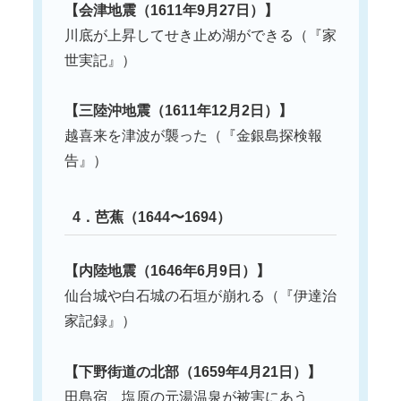
【会津地震（1611年9月27日）】
川底が上昇してせき止め湖ができる（『家
世実記』）
【三陸沖地震（1611年12月2日）】
越喜来を津波が襲った（『金銀島探検報
告』）
4．芭蕉（1644〜1694）
【内陸地震（1646年6月9日）】
仙台城や白石城の石垣が崩れる（『伊達治
家記録』）
【下野街道の北部（1659年4月21日）】
田島宿、塩原の元湯温泉が被害にあう