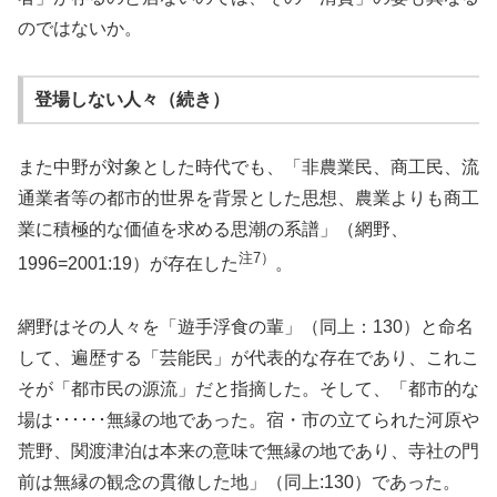
のではないか。
登場しない人々（続き）
また中野が対象とした時代でも、「非農業民、商工民、流
通業者等の都市的世界を背景とした思想、農業よりも商工
業に積極的な価値を求める思潮の系譜」（網野、
注7）
1996=2001:19）が存在した
。
網野はその人々を「遊手浮食の輩」（同上：130）と命名
して、遍歴する「芸能民」が代表的な存在であり、これこ
そが「都市民の源流」だと指摘した。そして、「都市的な
場は･･････無縁の地であった。宿・市の立てられた河原や
荒野、関渡津泊は本来の意味で無縁の地であり、寺社の門
前は無縁の観念の貫徹した地」（同上:130）であった。