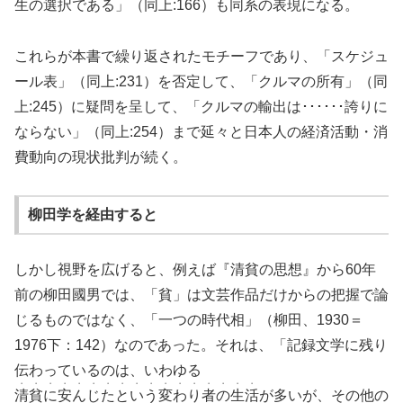
生の選択である」（同上:166）も同系の表現になる。
これらが本書で繰り返されたモチーフであり、「スケジュ
ール表」（同上:231）を否定して、「クルマの所有」（同
上:245）に疑問を呈して、「クルマの輸出は･･････誇りに
ならない」（同上:254）まで延々と日本人の経済活動・消
費動向の現状批判が続く。
柳田学を経由すると
しかし視野を広げると、例えば『清貧の思想』から60年
前の柳田國男では、「貧」は文芸作品だけからの把握で論
じるものではなく、「一つの時代相」（柳田、1930＝
1976下：142）なのであった。それは、「記録文学に残り
伝わっているのは、いわゆる
・・・・・・・・・・・・・・・・・
清貧に安んじたという変わり者の生活
が多いが、その他の