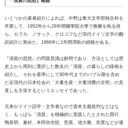
『清貧の思想』概観
いくつかの著者紹介によれば、中野は東大文学部独文科を
卒業して、1952年から28年間國學院大學で教鞭を執る傍
ら、カフカ、ノサック、クロコフなど現代ドイツ文学の翻
訳紹介に努めた。1966年に1年間滞欧の経験がある。
『清貧の思想』の問題意識は鮮明であり、方法としては歴
史上から周到に選択した数名の「清貧」の暮らしの様相を
紹介し、それを基準にして90年代までのバブル期を含め
た近現代の日本社会の「大量生産・大量消費の文明」の見
直しを主張するというエッセイであった。
元来がドイツ語学・文学者なので資本主義批判などはな
く、もっぱら「清貧」を積極的に実践したとされた西行、
鴨長明、兼好、本阿弥光悦、芭蕉、池大雅、良寛などが遺