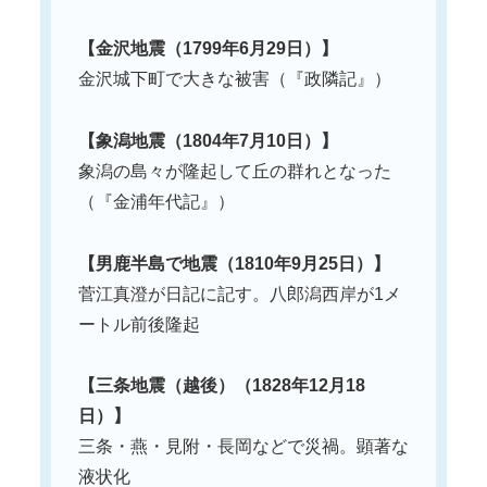
【金沢地震（1799年6月29日）】
金沢城下町で大きな被害（『政隣記』）
【象潟地震（1804年7月10日）】
象潟の島々が隆起して丘の群れとなった
（『金浦年代記』）
【男鹿半島で地震（1810年9月25日）】
菅江真澄が日記に記す。八郎潟西岸が1メ
ートル前後隆起
【三条地震（越後）（1828年12月18
日）】
三条・燕・見附・長岡などで災禍。顕著な
液状化