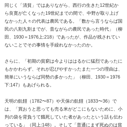
同じく「清貧」ではありながら、西行の生きた12世紀か
ら良寛が亡くなった19世紀までの間で、中野が取り上げ
なかった人々の代表は農民である。「数から言うならば国
民の八割九割までが、昔ながらの農民であった時代」（柳
田、1930＝1976上:218）であったが、作品が残されてい
ないことでその事情を手繰れなかったのか。
さらに、「初期の貧窮は今よりははるかに猛烈であったに
もかかわらず、それが忍びやすかったまた一つの理由は、
簡単にいうならば同勢の多かった」（柳田、1930＝1976
下:147）もあげられる。
天明の飢饉（1782〜87）や天保の飢饉（1833〜36）で
は、「買おうと思っても売る米がどこにもないために、小
判の袋を背負うて餓死していた者があったという話も伝わ
っている」（同上:148）。そして「普通にまず死ぬのは貧