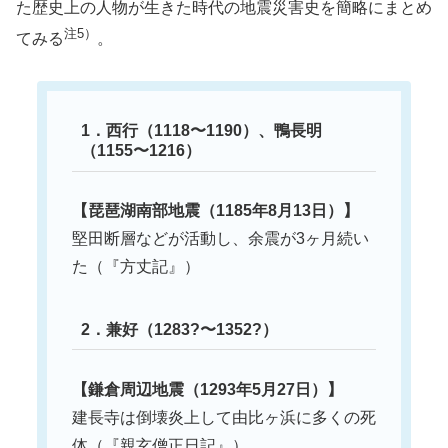
た歴史上の人物が生きた時代の地震災害史を簡略にまとめ
注5）
てみる
。
1．西行（1118〜1190）、鴨長明
（1155〜1216）
【琵琶湖南部地震（1185年8月13日）】
堅田断層などが活動し、余震が3ヶ月続い
た（『方丈記』）
2．兼好（1283?〜1352?）
【鎌倉周辺地震（1293年5月27日）】
建長寺は倒壊炎上して由比ヶ浜に多くの死
体（『親玄僧正日記』）