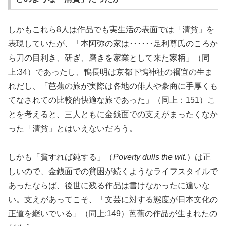
しかもこれら8人は作品でも実生活の表面では「清貧」を
表現していたが、「本阿弥の家は･･････足利尊氏のころか
ら刀の目利き、研ぎ、磨きを家業として来た家柄」（同
上:34）であったし、鴨長明は京都下鴨神社の禰宜の生ま
れだし、「芭蕉の旅が実際は各地の俳人や豪商に手厚くも
てなされての比較的快適な旅であった」（同上：151）こ
とを考えると、三人ともに金銭面での支えがまったくなか
った「清貧」とはいえないだろう。
しかも「貧すれば鈍する」（
Poverty dulls the wit.
）は正
しいので、金銭面での貧困が続くようなライフスタイルで
あったならば、後世に残る作品は書けなかったに違いな
い。支えがあってこそ、「文芸に対する態度が日本文化の
正道を継いでいる」（同上:149）芭蕉の作品が生まれたの