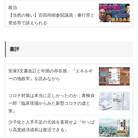
政治
【当然の報い】百田尚樹参院議員：暴行罪と
脅迫罪で訴えられる
書評
安保3文書改訂と中国の存在感：『エネルギ
ーの地政学』を読みながら
コロナ対策は本当に正しかったのか：青柳貞
一郎『臨床現場からみた新型コロナの虚と
実』
少子化と人手不足の元凶を直視せよ『やっぱ
り高度経済成長は復活できる』