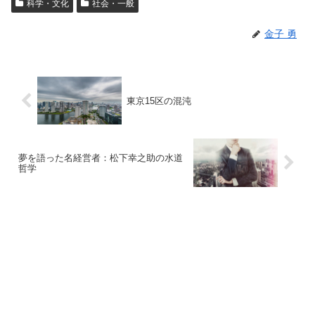
科学・文化
社会・一般
金子 勇
東京15区の混沌
夢を語った名経営者：松下幸之助の水道
哲学