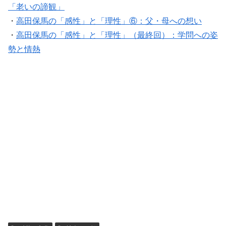
「老いの諦観」
・
高田保馬の「感性」と「理性」⑥：父・母への想い
・
高田保馬の「感性」と「理性」（最終回）：学問への姿
勢と情熱