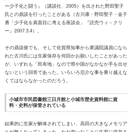
ー少子化と闘う』（講談社、2005）を出された野田聖子
氏との鼎談を行ったことがある（古川康・野田聖子・金子
勇「少子化を真面目に考える座談会」『読売ウィ－クリ
ー』2007.3.4）。
その鼎談後でも、そして佐賀県知事から衆議院議員になら
れた古川氏には生家保存を何回かお願いしたことがあった
が、いずれも「民有地」なので県や国がなかなか手を出せ
ないという回答であった。いろいろ厄介な事を乗り越えな
くてはならなかったのだろう。
小城市市民図書館三日月館と小城市歴史資料館に資
料・史料が保管されている
結果的に生家が解体されてしまい、高田の大きなメモリア
ルが無くなってしまった。ただ幸いなことに生家に保存さ