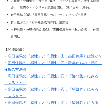
古川康・野田聖子・金子勇,2007,「少子化を真面目に考える座談
会」『読売ウィ－クリー』読売新聞社 3月4日号：88-92.
金子勇編,2003,『高田保馬リカバリー』ミネルヴァ書房.
竹田晃,2013,『四字熟語成句辞典』講談社.
吉野浩司・牧野邦昭編,2022,『高田保馬自伝「私の追憶」』佐賀
新聞社.
【関連記事】
・
高田保馬の「感性」と「理性」①：高田保馬とは誰か？
・
高田保馬の「感性」と「理性」②：歌集からの「感性」
分析の方法論
・
高田保馬の「感性」と「理性」③：『洛北集』にみる
「ふるさと」
・
高田保馬の「感性」と「理性」④：『望郷吟』にみる
「ふるさと」
・
高田保馬の「感性」と「理性」⑤：『望郷吟』にみる