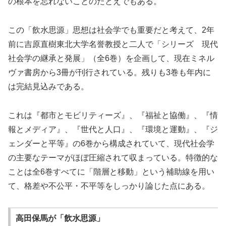
の根本を忘れないことのたとえでもある。
この「飲水思源」思想は社会学でも重要だと考えて、2年
前に吉原直樹東北大学名誉教授と二人で「シリーズ 現代
社会学の継承と発展」（全6巻）を企画して、現在ミネル
ヴァ書房から3冊が刊行されている。残りも3巻も年内に
は完結見込みである。
これは『都市とモビリティーズ』、『福祉と協働』、『情
報とメディア』、『世代と人口』、『環境と運動』、『ジ
ェンダーと平等』の6巻から構成されていて、現代社会学
の主要なテーマがほぼ圧縮されて収まっている。特徴的な
ことは全6巻すべてに「階層と移動」という補助線を用い
て、格差や不公平・不平等をしっかり論じた点にある。
高田保馬が「飲水思源」