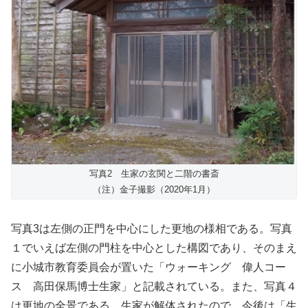
写真2 生家の玄関と二階の書斎
（注）金子撮影（2020年1月）
写真3は左側の正門を中心にした更地の様相である。写真
１でいえば左側の門柱を中心とした構図であり、そのまえ
に小城市教育委員会が置いた「ウォーキング 偉人コー
ス 高田保馬博士生家」と記載されている。また、写真４
は更地の全景である。生家が解体されたので、今後は「生