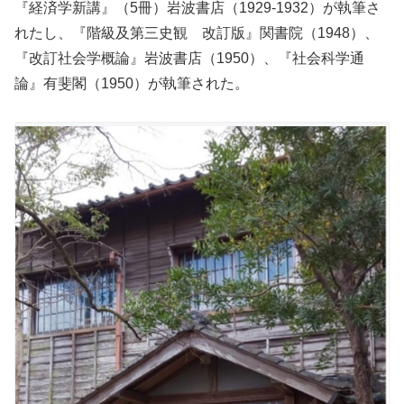
『経済学新講』（5冊）岩波書店（1929-1932）が執筆さ
れたし、『階級及第三史観 改訂版』関書院（1948）、
『改訂社会学概論』岩波書店（1950）、『社会科学通
論』有斐閣（1950）が執筆された。