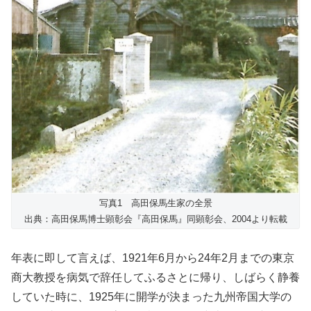
写真1 高田保馬生家の全景
出典：高田保馬博士顕彰会『高田保馬』同顕彰会、2004より転載
年表に即して言えば、1921年6月から24年2月までの東京
商大教授を病気で辞任してふるさとに帰り、しばらく静養
していた時に、1925年に開学が決まった九州帝国大学の