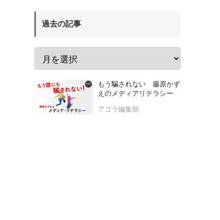
過去の記事
もう騙されない 藤原かず
えのメディアリテラシー
アゴラ編集部