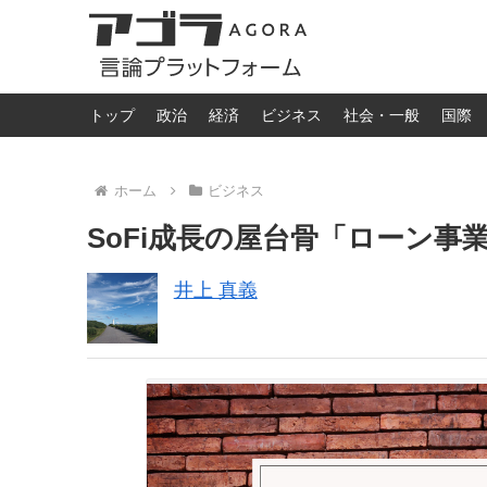
トップ
政治
経済
ビジネス
社会・一般
国際
ホーム
ビジネス
SoFi成長の屋台骨「ローン
井上 真義