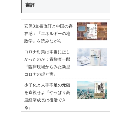
書評
安保3文書改訂と中国の存
在感：『エネルギーの地
政学』を読みながら
コロナ対策は本当に正し
かったのか：青柳貞一郎
『臨床現場からみた新型
コロナの虚と実』
少子化と人手不足の元凶
を直視せよ『やっぱり高
度経済成長は復活でき
る』