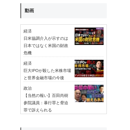
動画
経済
日米協調介入が示すのは
日本ではなく米国の財政
危機
経済
巨大IPOが殺した米株市場
と世界金融市場の今後
政治
【当然の報い】百田尚樹
参院議員：暴行罪と脅迫
罪で訴えられる