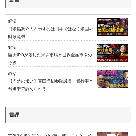
経済
日米協調介入が示すのは日本ではなく米国の
財政危機
経済
巨大IPOが殺した米株市場と世界金融市場の
今後
政治
【当然の報い】百田尚樹参院議員：暴行罪と
脅迫罪で訴えられる
書評
安保3文書改訂と中国の存在感：『エネルギ