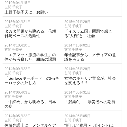
2019年04月15日
玄間 千映子
上野千鶴子氏に、お願い
2015年02月21日
2015年01月29日
玄間 千映子
玄間 千映子
タカタ問題から眺める、信頼
「イスラム国」問題で感じ
付与ベースの危険性
る“人権”と、社会
2014年10月20日
2014年10月02日
玄間 千映子
玄間 千映子
「エアマット漂流の学生」の
年金記事から、メディアの意
件から考察した、組織の課題
識を考える
2014年09月22日
2014年06月29日
玄間 千映子
玄間 千映子
「Surfaceキーボード」のFnキ
女性のキャリア官僚が、社会
ーロックの外し方
を変える？？
2014年06月03日
2014年05月31日
玄間 千映子
玄間 千映子
「中締め」から眺める、日本
「残業0」～ 厚労省への期待
の姿
2014年05月22日
2014年05月05日
玄間 千映子
玄間 千映子
佐藤弁護士に、メンタルケア
“新しい”雇用 ～ ポイントは、