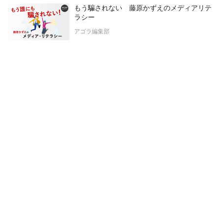
もう騙されない 藤原かずえのメディアリテ
ラシー
アゴラ編集部