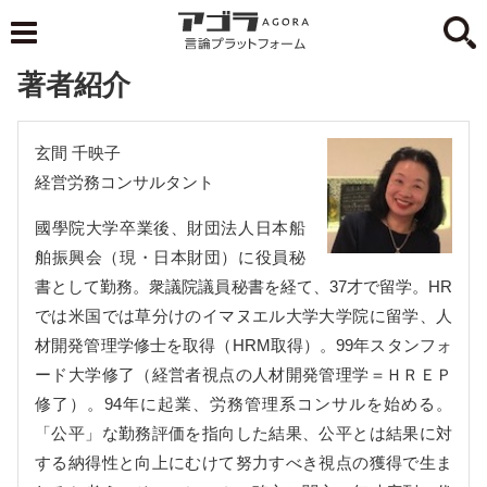
著者紹介
玄間 千映子
経営労務コンサルタント
國學院大学卒業後、財団法人日本船
舶振興会（現・日本財団）に役員秘
書として勤務。衆議院議員秘書を経て、37才で留学。HR
では米国では草分けのイマヌエル大学大学院に留学、人
材開発管理学修士を取得（HRM取得）。99年スタンフォ
ード大学修了（経営者視点の人材開発管理学＝ＨＲＥＰ
修了）。94年に起業、労務管理系コンサルを始める。
「公平」な勤務評価を指向した結果、公平とは結果に対
する納得性と向上にむけて努力すべき視点の獲得で生ま