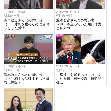
2019年09月06日
2019年09月05日
朝比奈 一郎
朝比奈 一郎
瀧本哲史さんとの思い出
瀧本哲史さんとの思い出
（下）才能を世のために使お
（中）際立っていた知的体力
うとした愛情
と持久力
2019年09月04日
2019年08月31日
朝比奈 一郎
朝比奈 一郎
瀧本哲史さんとの思い出
「怒り」を巡るあれこれ：あ
（上）相手を論破するも不思
おり運転、日米交渉、日韓関
議に建設的
係…