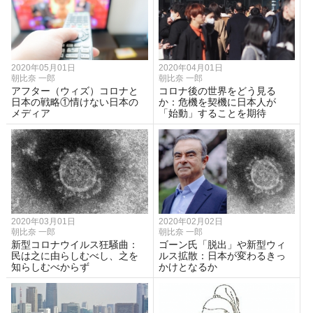
2020年05月01日
2020年04月01日
朝比奈 一郎
朝比奈 一郎
アフター（ウィズ）コロナと
コロナ後の世界をどう見る
日本の戦略①情けない日本の
か：危機を契機に日本人が
メディア
「始動」することを期待
2020年03月01日
2020年02月02日
朝比奈 一郎
朝比奈 一郎
新型コロナウイルス狂騒曲：
ゴーン氏「脱出」や新型ウィ
民は之に由らしむべし、之を
ルス拡散：日本が変わるきっ
知らしむべからず
かけとなるか