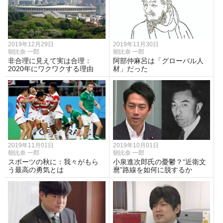
2019年12月29日
2019年11月30日
朝比奈 一郎
朝比奈 一郎
非合理に見えて実は合理：
阿部仲麻呂は「グローバル人
2020年にワクワクする理由
材」だった
2019年11月01日
2019年10月01日
朝比奈 一郎
朝比奈 一郎
スポーツの秋に：我々がもら
小泉進次郎氏の憂鬱？“近衛文
う最高の勇気とは
麿”路線を如何に脱するか