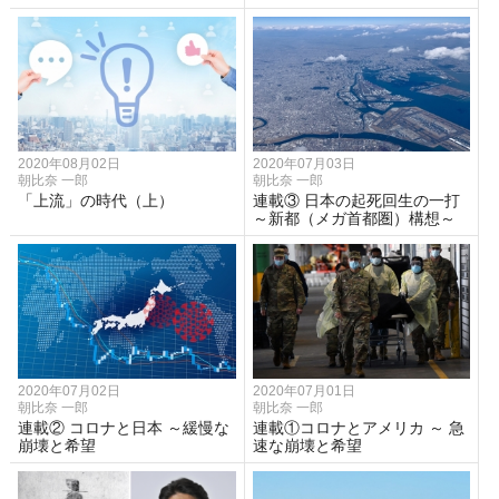
2020年08月02日
2020年07月03日
朝比奈 一郎
朝比奈 一郎
「上流」の時代（上）
連載③ 日本の起死回生の一打
～新都（メガ首都圏）構想～
2020年07月02日
2020年07月01日
朝比奈 一郎
朝比奈 一郎
連載② コロナと日本 ～緩慢な
連載①コロナとアメリカ ～ 急
崩壊と希望
速な崩壊と希望