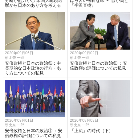
分断か協力か① 米国大統領選
ほろ苦い複雑な味 ～ 霞が関と
挙から日本のあり方を考える
『半沢直樹』
2020年09月06日
2020年09月02日
朝比奈 一郎
朝比奈 一郎
安倍政権と日本の政治③：中
安倍政権と日本の政治② ：安
長期的な日本政治の行方・あ
倍政権の評価についての私見
り方についての私見
2020年09月01日
2020年08月03日
朝比奈 一郎
朝比奈 一郎
安倍政権と日本の政治① ：安
「上流」の時代（下）
倍政権の評価についての私見