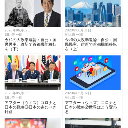
2020年06月02日
2020年06月01日
朝比奈 一郎
朝比奈 一郎
令和の大政奉還論：自公＋国
令和の大政奉還論：自公＋国
民民主、維新で首都機能移転
民民主、維新で首都機能移転
を（下）
を（上）
2020年05月03日
2020年05月02日
朝比奈 一郎
朝比奈 一郎
アフター（ウィズ）コロナと
アフター（ウィズ）コロナと
日本の戦略③日本の進むべき
日本の戦略②世界はこう変わ
針路
る