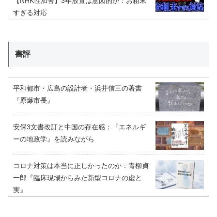
【NHK性加害】3年放置は意図的か：お粗末
すぎる対応
書評
平和都市・広島の設計者・浜井信三の著書
『原爆市長』
安保3文書改訂と中国の存在感：『エネルギ
ーの地政学』を読みながら
コロナ対策は本当に正しかったのか：青柳貞
一郎『臨床現場からみた新型コロナの虚と
実』