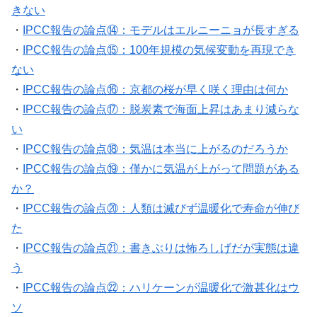
きない
・
IPCC報告の論点⑭：モデルはエルニーニョが長すぎる
・
IPCC報告の論点⑮：100年規模の気候変動を再現でき
ない
・
IPCC報告の論点⑯：京都の桜が早く咲く理由は何か
・
IPCC報告の論点⑰：脱炭素で海面上昇はあまり減らな
い
・
IPCC報告の論点⑱：気温は本当に上がるのだろうか
・
IPCC報告の論点⑲：僅かに気温が上がって問題がある
か？
・
IPCC報告の論点⑳：人類は滅びず温暖化で寿命が伸び
た
・
IPCC報告の論点㉑：書きぶりは怖ろしげだが実態は違
う
・
IPCC報告の論点㉒：ハリケーンが温暖化で激甚化はウ
ソ