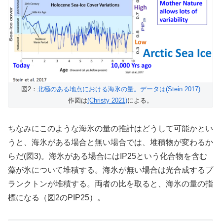
図2：
北極のある地点における海氷の量。データは(Stein 2017)
作図は
(Christy 2021)
による。
ちなみにこのような海氷の量の推計はどうして可能かとい
うと、海氷がある場合と無い場合では、堆積物が変わるか
らだ(図3)。海氷がある場合にはIP25という化合物を含む
藻が氷について堆積する。海氷が無い場合は光合成するプ
ランクトンが堆積する。両者の比を取ると、海氷の量の指
標になる（図2のPIP25）。