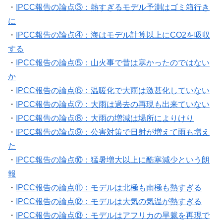
・
IPCC報告の論点③：熱すぎるモデル予測はゴミ箱行き
に
・
IPCC報告の論点④：海はモデル計算以上にCO2を吸収
する
・
IPCC報告の論点⑤：山火事で昔は寒かったのではない
か
・
IPCC報告の論点⑥：温暖化で大雨は激甚化していない
・
IPCC報告の論点⑦：大雨は過去の再現も出来ていない
・
IPCC報告の論点⑧：大雨の増減は場所によりけり
・
IPCC報告の論点⑨：公害対策で日射が増えて雨も増え
た
・
IPCC報告の論点⑩：猛暑増大以上に酷寒減少という朗
報
・
IPCC報告の論点⑪：モデルは北極も南極も熱すぎる
・
IPCC報告の論点⑫：モデルは大気の気温が熱すぎる
・
IPCC報告の論点⑬：モデルはアフリカの旱魃を再現で