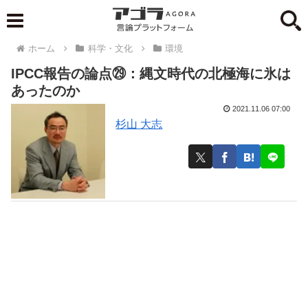
ホーム
科学・文化
環境
IPCC報告の論点㉙：縄文時代の北極海に氷は
あったのか
2021.11.06 07:00
杉山 大志