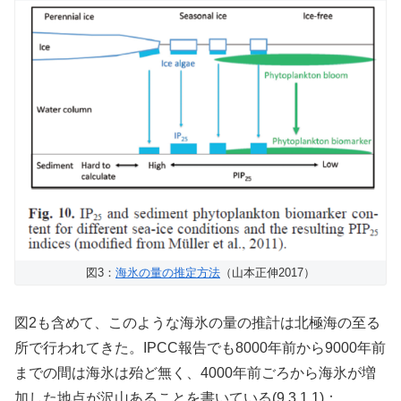
図3：
海氷の量の推定方法
（山本正伸2017）
図2も含めて、このような海氷の量の推計は北極海の至る
所で行われてきた。IPCC報告でも8000年前から9000年前
までの間は海氷は殆ど無く、4000年前ごろから海氷が増
加した地点が沢山あることを書いている(9.3.1.1)：