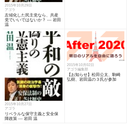
2015年10月29日
アゴラ
左傾化した民主党なら、共産
党でいいではないか？ --- 岩田
温
2015年10月02日
アゴラ編集部
【お知らせ】松田公太、駒崎
弘樹、岩田温の３氏が参加
2015年10月27日
アゴラ
リベラルな保守主義と安全保
障政策 --- 岩田 温