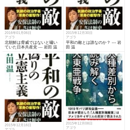
2016年01月06日
2015年12月30日
アゴラ
アゴラ
北朝鮮は脅威ではないと嘯い
平和の敵とは誰なのか？ --- 岩
ていた日本共産党 --- 岩田 温
田 温
2015年12月08日
2015年12月16日
アゴラ
アゴラ