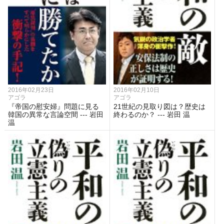
2016年02月23日
2016年02月10日
アゴラ
アゴラ
『帝国の慰安婦』問題に見る
21世紀の見取り図は？歴史は
韓国の異常な言論空間 --- 岩田
終わるのか？ --- 岩田 温
温