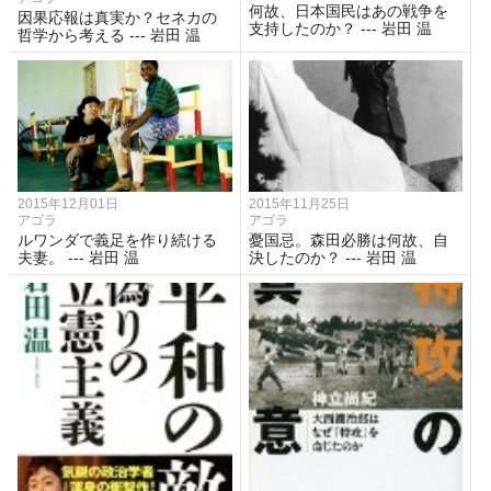
何故、日本国民はあの戦争を
因果応報は真実か？セネカの
支持したのか？ --- 岩田 温
哲学から考える --- 岩田 温
2015年12月01日
2015年11月25日
アゴラ
アゴラ
ルワンダで義足を作り続ける
憂国忌。森田必勝は何故、自
夫妻。 --- 岩田 温
決したのか？ --- 岩田 温