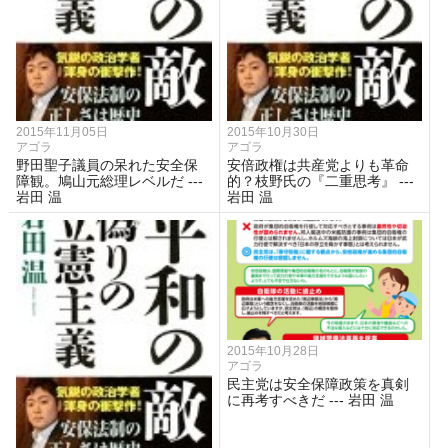
2015年11月05日
2015年10月30日
アゴラ
アゴラ
野田聖子議員の呆れた安全保
安倍政権は共産党よりも革命
障観。鳩山元総理レベルだ ---
的？枝野氏の『二重思考』 ---
岩田 温
岩田 温
2015年10月28日
アゴラ
民主党は安全保障政策を真剣
に再考すべきだ --- 岩田 温