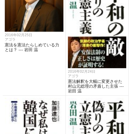
2016年02月25日
アゴラ
憲法を憲法たらしめている力
とは？ --- 岩田 温
2016年02月24日
アゴラ
憲法解釈を大幅に変更させた
村山元総理の矛盾した主張 ---
岩田 温