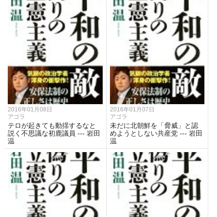
2016年01月08日
2016年01月07日
アゴラ
アゴラ
テロが起きても動揺するなと
未だに北朝鮮を「脅威」と認
説く不思議な初鹿議員 --- 岩田
めようとしない共産党 --- 岩田
温
温