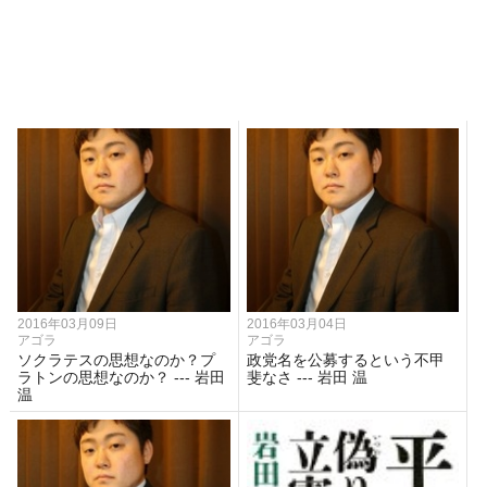
2016年03月09日
2016年03月04日
アゴラ
アゴラ
ソクラテスの思想なのか？プ
政党名を公募するという不甲
ラトンの思想なのか？ --- 岩田
斐なさ --- 岩田 温
温