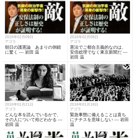
2016年02月09日
2016年02月08日
アゴラ
アゴラ
朝日の護憲論 あまりの倒錯
憲法でご都合主義的なのは、
に驚く --- 岩田 温
安倍総理でなく東京新聞だ ---
岩田 温
2016年01月21日
2016年01月18日
アゴラ
アゴラ
どんな本を読んでいるかで、
緊急事態に備えることは直ち
その人について殆どわかる ---
にナチスを意味しない --- 岩田
岩田 温
温