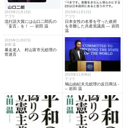
2015年11月13日
2015年11月12日
アゴラ
アゴラ
流行語大賞には山口二郎氏の
日本女性の名誉を守った政府
「妄言」を！ --- 岩田 温
を非難した共産党議員 --- 岩田
温
2015年11月07日
岩田 温
暴走老人 村山富市元総理の
世迷言
2015年11月06日
アゴラ
鳩山由紀夫元総理の反日商法 -
-- 岩田 温