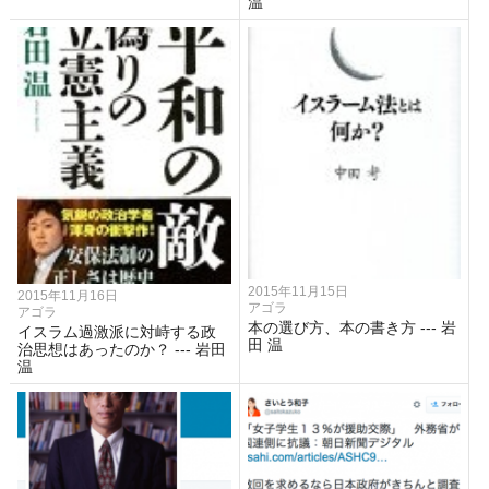
温
2015年11月15日
2015年11月16日
アゴラ
アゴラ
本の選び方、本の書き方 --- 岩
イスラム過激派に対峙する政
田 温
治思想はあったのか？ --- 岩田
温