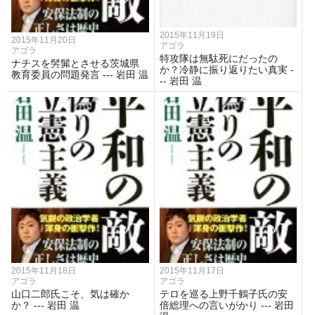
2015年11月19日
2015年11月20日
アゴラ
アゴラ
特攻隊は無駄死にだったの
ナチスを髣髴とさせる茨城県
か？冷静に振り返りたい真実 -
教育委員の問題発言 --- 岩田 温
-- 岩田 温
2015年11月18日
2015年11月17日
アゴラ
アゴラ
山口二郎氏こそ、気は確か
テロを巡る上野千鶴子氏の安
か？ --- 岩田 温
倍総理への言いがかり --- 岩田