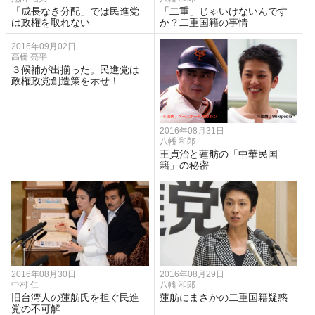
「成長なき分配」では民進党
「二重」じゃいけないんです
は政権を取れない
か？二重国籍の事情
2016年09月02日
高橋 亮平
３候補が出揃った。民進党は
政権政党創造策を示せ！
2016年08月31日
八幡 和郎
王貞治と蓮舫の「中華民国
籍」の秘密
2016年08月30日
2016年08月29日
中村 仁
八幡 和郎
旧台湾人の蓮舫氏を担ぐ民進
蓮舫にまさかの二重国籍疑惑
党の不可解