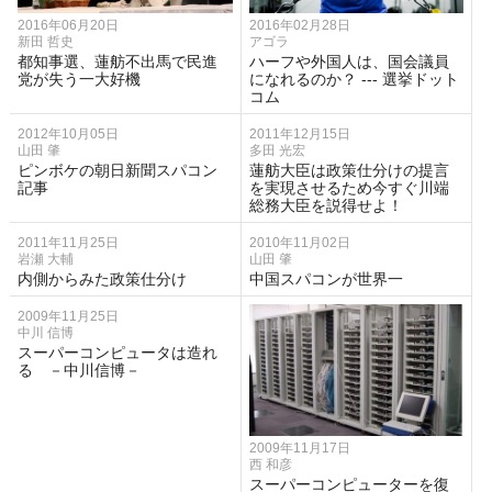
2016年06月20日
2016年02月28日
新田 哲史
アゴラ
都知事選、蓮舫不出馬で民進
ハーフや外国人は、国会議員
党が失う一大好機
になれるのか？ --- 選挙ドット
コム
2012年10月05日
2011年12月15日
山田 肇
多田 光宏
ピンボケの朝日新聞スパコン
蓮舫大臣は政策仕分けの提言
記事
を実現させるため今すぐ川端
総務大臣を説得せよ！
2011年11月25日
2010年11月02日
岩瀬 大輔
山田 肇
内側からみた政策仕分け
中国スパコンが世界一
2009年11月25日
中川 信博
スーパーコンピュータは造れ
る －中川信博－
2009年11月17日
西 和彦
スーパーコンピューターを復