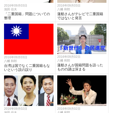
2016年09月03日
2016年09月03日
池田 信夫
八幡 和郎
「二重国籍」問題についての
蓮舫さんがテレビで二重国籍
整理
ではないと発言
2016年09月02日
2016年09月03日
八幡 和郎
八幡 和郎
蓮舫さんが国籍問題を語った
台湾は国でなく二重国籍もな
ものの謎は深まる
いという説の誤り
2016年09月02日
2016年09月02日
池田 信夫
八幡 和郎