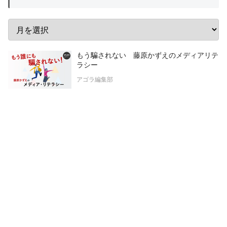
もう騙されない 藤原かずえのメディアリテ
ラシー
アゴラ編集部