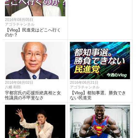
2016年08月05日
アゴラチャンネル
【Vlog】民進党はどこへ行く
のか？
2016年08月02日
2016年06月21日
八幡 和郎
アゴラチャンネル
宇都宮氏の応援拒絶真相と女
【Vlog】都知事選。勝負でき
性議員の不甲斐なさ
ない民進党