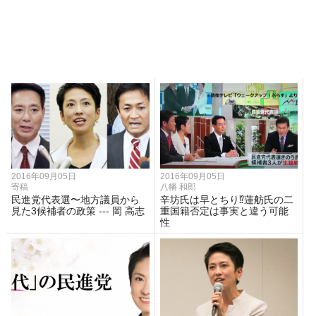
2016年09月05日
2016年09月05日
寄稿
八幡 和郎
民進党代表選〜地方議員から
辛坊氏は早とちり⁉︎蓮舫氏の二
見た3候補者の政策 --- 岡 高志
重国籍否定は事実と違う可能
性