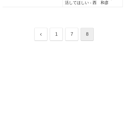
活してほしい - 西 和彦
前
1
7
8
へ