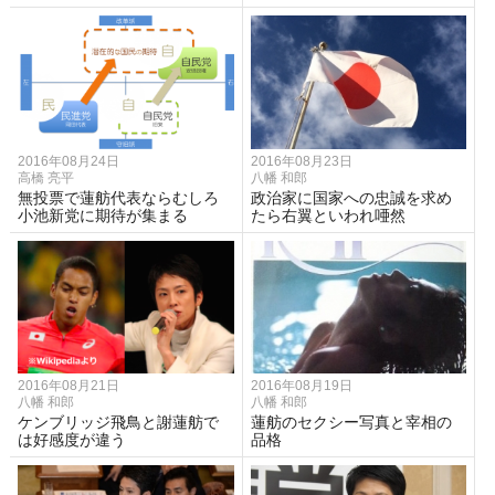
2016年08月24日
2016年08月23日
高橋 亮平
八幡 和郎
無投票で蓮舫代表ならむしろ
政治家に国家への忠誠を求め
小池新党に期待が集まる
たら右翼といわれ唖然
2016年08月21日
2016年08月19日
八幡 和郎
八幡 和郎
ケンブリッジ飛鳥と謝蓮舫で
蓮舫のセクシー写真と宰相の
は好感度が違う
品格