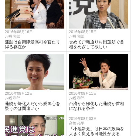
2016年08月16日
2016年08月15日
八幡 和郎
八幡 和郎
蓮舫は自衛隊最高司令官たり
せめて戸籍通り村田蓮舫で首
得る存在か
相をめざして欲しい
2016年08月12日
2016年08月11日
八幡 和郎
八幡 和郎
蓮舫が帰化人だから愛国心を
台湾から帰化した蓮舫が首相
疑うのは間違いか
になれる条件
2016年08月03日
高橋 亮平
「小池新党」は日本の政局を
大きく変える可能性がある