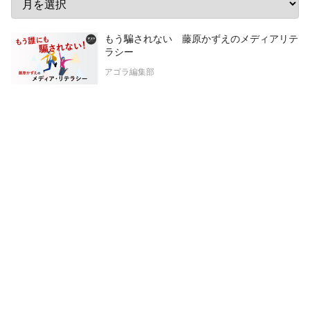
もう騙されない 藤原かずえのメディアリテ
ラシー
アゴラ編集部