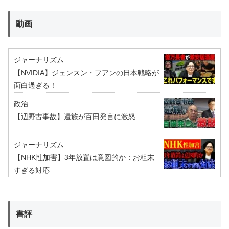
動画
ジャーナリズム
【NVIDIA】ジェンスン・フアンの日本戦略が
面白過ぎる！
政治
【辺野古事故】遺族が百田発言に激怒
ジャーナリズム
【NHK性加害】3年放置は意図的か：お粗末
すぎる対応
書評