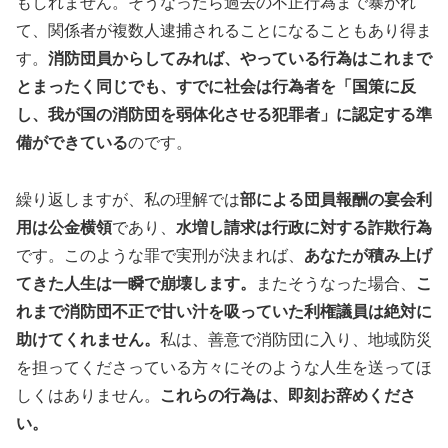
もしれません。そうなったら過去の不正行為まで暴かれ
て、関係者が複数人逮捕されることになることもあり得ま
す。
消防団員からしてみれば、やっている行為はこれまで
とまったく同じでも、すでに社会は行為者を「国策に反
し、我が国の消防団を弱体化させる犯罪者」に認定する準
備ができている
のです。
繰り返しますが、私の理解では
部による団員報酬の宴会利
用は公金横領
であり、
水増し請求は行政に対する詐欺行為
です。このような罪で実刑が決まれば、
あなたが積み上げ
てきた人生は一瞬で崩壊します。
またそうなった場合、
こ
れまで消防団不正で甘い汁を吸っていた利権議員は絶対に
助けてくれません。
私は、善意で消防団に入り、地域防災
を担ってくださっている方々にそのような人生を送ってほ
しくはありません。
これらの行為は、即刻お辞めくださ
い。