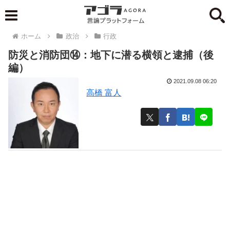
ホーム
政治
行政
防災と消防団⑭：地下に潜る横領と逮捕（後
編）
2021.09.08 06:20
高橋 富人