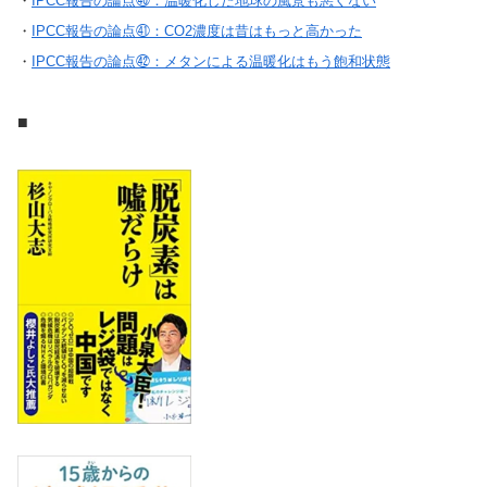
・
IPCC報告の論点㊵：温暖化した地球の風景も悪くない
・
IPCC報告の論点㊶：CO2濃度は昔はもっと高かった
・
IPCC報告の論点㊷：メタンによる温暖化はもう飽和状態
■