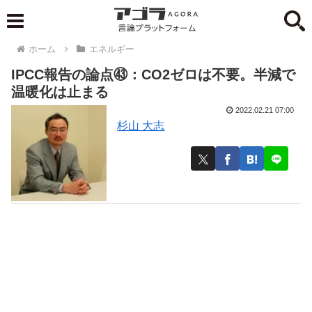
ホーム
エネルギー
IPCC報告の論点㊸：CO2ゼロは不要。半減で
温暖化は止まる
2022.02.21 07:00
杉山 大志