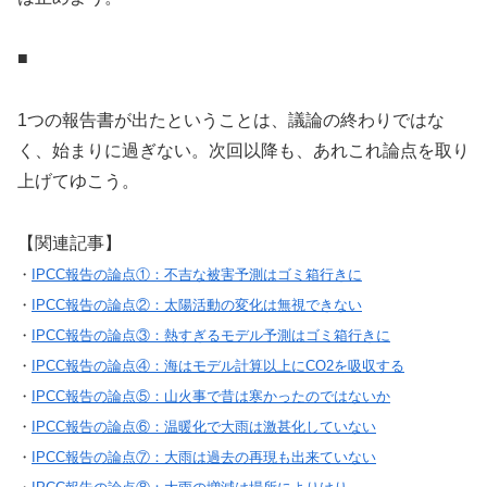
■
1つの報告書が出たということは、議論の終わりではな
く、始まりに過ぎない。次回以降も、あれこれ論点を取り
上げてゆこう。
【関連記事】
・
IPCC報告の論点①：不吉な被害予測はゴミ箱行きに
・
IPCC報告の論点②：太陽活動の変化は無視できない
・
IPCC報告の論点③：熱すぎるモデル予測はゴミ箱行きに
・
IPCC報告の論点④：海はモデル計算以上にCO2を吸収する
・
IPCC報告の論点⑤：山火事で昔は寒かったのではないか
・
IPCC報告の論点⑥：温暖化で大雨は激甚化していない
・
IPCC報告の論点⑦：大雨は過去の再現も出来ていない