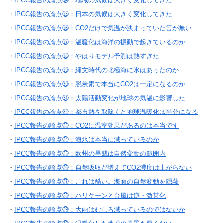
・
IPCC報告の論点㉔：地域の気候は大きく変化してきた
・
IPCC報告の論点㉕：日本の気候は大きく変化してきた
・
IPCC報告の論点㉖：CO2だけで気温が決まっていた筈が無い
・
IPCC報告の論点㉗：温暖化は海洋の振動で起きているのか
・
IPCC報告の論点㉘：やはりモデル予測は熱すぎた
・
IPCC報告の論点㉙：縄文時代の北極海に氷はあったのか
・
IPCC報告の論点㉚：脱炭素で本当にCO2は一定になるのか
・
IPCC報告の論点㉛：太陽活動変化が地球の気温に影響した
・
IPCC報告の論点㉜：都市熱を取除くと地球温暖化は半分になる
・
IPCC報告の論点㉝：CO2に温室効果があるのは本当です
・
IPCC報告の論点㉞：海氷は本当に減っているのか
・
IPCC報告の論点㉟：欧州の旱魃は自然変動の範囲内
・
IPCC報告の論点㊱：自然吸収が増えてCO2濃度は上がらない
・
IPCC報告の論点㊲：これは酷い。海面の自然変動を隠蔽
・
IPCC報告の論点㊳：ハリケーンと台風は逆・激甚化
・
IPCC報告の論点㊴：大雨はむしろ減っているのではないか