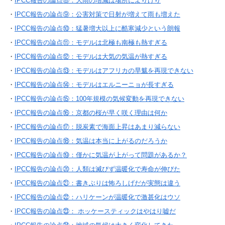
・
IPCC報告の論点⑧：大雨の増減は場所によりけり
・
IPCC報告の論点⑨：公害対策で日射が増えて雨も増えた
・
IPCC報告の論点⑩：猛暑増大以上に酷寒減少という朗報
・
IPCC報告の論点⑪：モデルは北極も南極も熱すぎる
・
IPCC報告の論点⑫：モデルは大気の気温が熱すぎる
・
IPCC報告の論点⑬：モデルはアフリカの旱魃を再現できない
・
IPCC報告の論点⑭：モデルはエルニーニョが長すぎる
・
IPCC報告の論点⑮：100年規模の気候変動を再現できない
・
IPCC報告の論点⑯：京都の桜が早く咲く理由は何か
・
IPCC報告の論点⑰：脱炭素で海面上昇はあまり減らない
・
IPCC報告の論点⑱：気温は本当に上がるのだろうか
・
IPCC報告の論点⑲：僅かに気温が上がって問題があるか？
・
IPCC報告の論点⑳：人類は滅びず温暖化で寿命が伸びた
・
IPCC報告の論点㉑：書きぶりは怖ろしげだが実態は違う
・
IPCC報告の論点㉒：ハリケーンが温暖化で激甚化はウソ
・
IPCC報告の論点㉓： ホッケースティックはやはり嘘だ