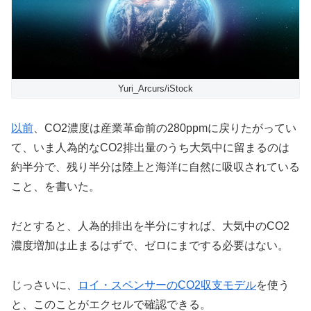
Yuri_Arcurs/iStock
以前
、CO2濃度は産業革命前の280ppmに戻りたがってい
て、いま人為的なCO2排出量のうち大気中に留まるのは
約半分で、残り半分は陸上と海洋に自然に吸収されている
こと、を書いた。
だとすると、人為的排出を半分にすれば、大気中のCO2
濃度増加は止まるはずで、ゼロにまでする必要はない。
じっさいに、
ロイ・スペンサーのCO2収支モデル
を使う
と、このことがエクセルで確認できる。