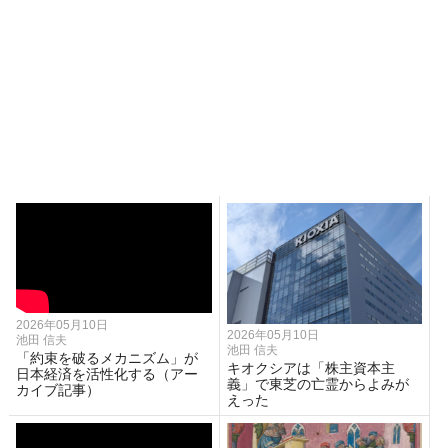
2026年05月10日
2026年05月10日
池田 信夫
池田 信夫
「約束を破るメカニズム」が
キオクシアは「株主資本主
日本経済を活性化する（アー
義」で東芝の亡霊からよみが
カイブ記事）
えった