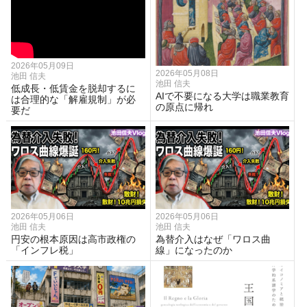
2026年05月09日
2026年05月08日
池田 信夫
池田 信夫
低成長・低賃金を脱却するに
AIで不要になる大学は職業教育
は合理的な「解雇規制」が必
の原点に帰れ
要だ
2026年05月06日
2026年05月06日
池田 信夫
池田 信夫
円安の根本原因は高市政権の
為替介入はなぜ「ワロス曲
「インフレ税」
線」になったのか