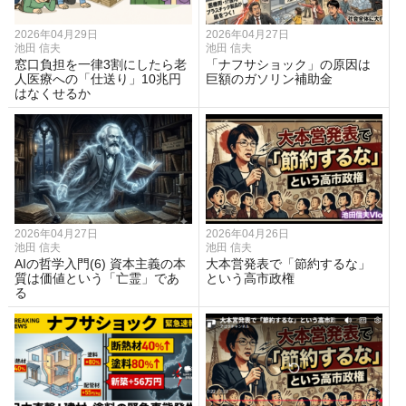
2026年04月29日
2026年04月27日
池田 信夫
池田 信夫
窓口負担を一律3割にしたら老
「ナフサショック」の原因は
人医療への「仕送り」10兆円
巨額のガソリン補助金
はなくせるか
2026年04月27日
2026年04月26日
池田 信夫
池田 信夫
AIの哲学入門(6) 資本主義の本
大本営発表で「節約するな」
質は価値という「亡霊」であ
という高市政権
る