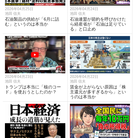
2026年04月25日
2026年04月24日
池田 信夫
池田 信夫
石油製品の供給が「6月に詰
石油連盟が節約を呼びかけた
む」というのは本当か
ら経産省が「石油は足りてい
る」と口止め
2026年04月23日
2026年04月22日
池田 信夫
池田 信夫
トランプは本当に「核のコー
賃金が上がらない原因は「株
ド」を使おうとしたのか？
主還元が多すぎるから」とい
うのは本当か