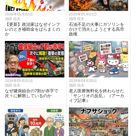
2026年05月02日
2026年05月01日
池田 信夫
池田 信夫
【更新】政治家はなぜインフ
石油不足の火事にガソリンを
レのとき補助金をばらまくの
かけて消火しようとする高市
か
政権
2026年05月01日
2026年04月30日
池田 信夫
池田 信夫
なぜ健保組合の7割が赤字で
老人医療無料化を終わらせた
次々に解散しているのか
「サンリオの反乱」（アーカ
イブ記事）