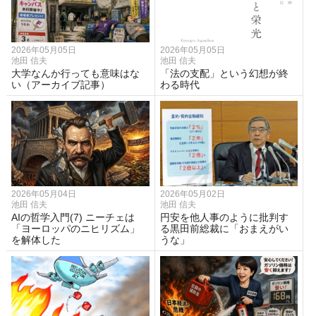
2026年05月05日
2026年05月05日
池田 信夫
池田 信夫
大学なんか行っても意味はな
「法の支配」という幻想が終
い（アーカイブ記事）
わる時代
2026年05月04日
2026年05月02日
池田 信夫
池田 信夫
AIの哲学入門(7) ニーチェは
円安を他人事のように批判す
「ヨーロッパのニヒリズム」
る黒田前総裁に「おまえがい
を解体した
うな」