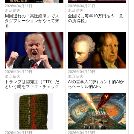
2026年04月21日
2026年04月21日
池田 信夫
池田 信夫
周回遅れの「高圧経済」でス
全国民に毎年10万円払う「負
タグフレーションがやって来
の所得税」
る
2026年04月20日
2026年04月20日
池田 信夫
池田 信夫
トランプは認知症（FTD）だ
AIの哲学入門(5) カント的AIか
という噂をファクトチェック
らヘーゲル的AIへ
2026年04月18日
2026年04月15日