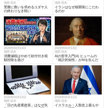
池田 信夫
池田 信夫
受難に救いを求めるユダヤ人
イランはなぜ核開発にこだわ
の終わりなき戦い
るのか
2026年04月14日
2026年04月13日
池田 信夫
池田 信夫
消費減税はやめて給付付き税
AIの哲学入門(4) ヒュームの
額控除を急げ
「統計的知性」がAIを生んだ
2026年04月12日
2026年04月11日
池田 信夫
池田 信夫
「日の丸産業政策」はなぜ失
イスラエル：人類史上最もや