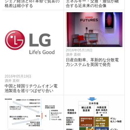
シェア経済とIoT革命で貧富の
エネルギー・交通・通信が融
格差は縮小する
合する近未来の社会像
2016年05月18日
酒井 直樹
日産自動車、革新的な分散電
力システムを英国で発売
2016年05月19日
酒井 直樹
中国と韓国リチウムイオン電
池製造を巡りつばぜり合い