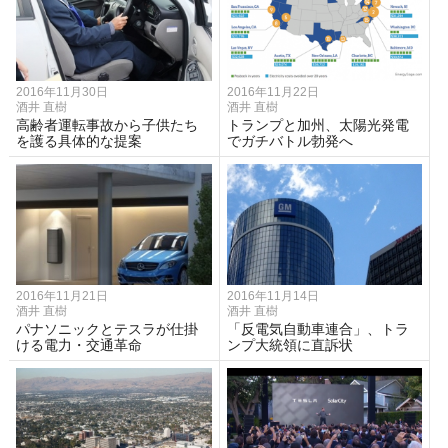
2016年11月30日
2016年11月22日
酒井 直樹
酒井 直樹
高齢者運転事故から子供たち
トランプと加州、太陽光発電
を護る具体的な提案
でガチバトル勃発へ
2016年11月21日
2016年11月14日
酒井 直樹
酒井 直樹
パナソニックとテスラが仕掛
「反電気自動車連合」、トラ
ける電力・交通革命
ンプ大統領に直訴状