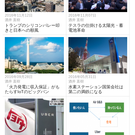
2016年11月12日
2016年11月07日
酒井 直樹
酒井 直樹
トランプのシリコンバレー叩
テスラの仕掛ける太陽光・蓄
きと日本への順風
電池革命
2016年09月28日
2016年05月31日
酒井 直樹
酒井 直樹
「火力発電に収入保証」がも
水素ステーション国策会社は
たらすIoTのビッグバン
第二の満鉄になる