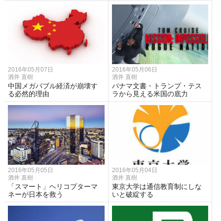
2016年05月07日
2016年05月06日
酒井 直樹
酒井 直樹
中国メガバブル経済が崩壊す
パナマ文書・トランプ・テス
る必然的理由
ラから見える米国の底力
2016年05月05日
2016年05月04日
酒井 直樹
酒井 直樹
「スマート」ヘリコプターマ
東京大学は通信教育制にしな
ネーが日本を救う
いと破綻する