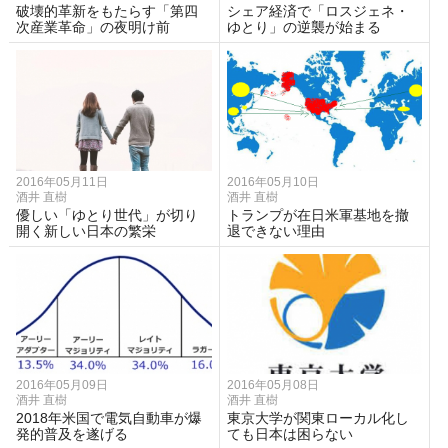
破壊的革新をもたらす「第四
シェア経済で「ロスジェネ・
次産業革命」の夜明け前
ゆとり」の逆襲が始まる
2016年05月11日
2016年05月10日
酒井 直樹
酒井 直樹
優しい「ゆとり世代」が切り
トランプが在日米軍基地を撤
開く新しい日本の繁栄
退できない理由
2016年05月09日
2016年05月08日
酒井 直樹
酒井 直樹
2018年米国で電気自動車が爆
東京大学が関東ローカル化し
発的普及を遂げる
ても日本は困らない