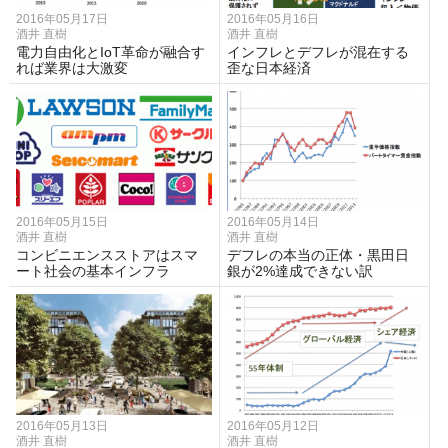
2016年05月17日
2016年05月16日
酒井 直樹
酒井 直樹
電力自由化とIoT革命が融合す
インフレとデフレが混在する
れば業界は大激変
歪な日本経済
2016年05月15日
2016年05月14日
酒井 直樹
酒井 直樹
コンビニエンスストアはスマ
デフレの本当の正体・黒田日
ート社会の基本インフラ
銀が2%達成できない訳
2016年05月13日
2016年05月12日
酒井 直樹
酒井 直樹