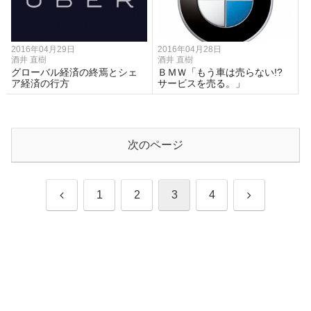
2016年04月29日
2016年04月28日
酒井 直樹
酒井 直樹
グローバル経済の終焉とシェ
ＢＭＷ「もう車は売らない!?
ア経済の行方
サービスを売る。」
次のページ
前
次
1
2
3
4
へ
へ