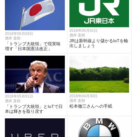
2016年05月02日
2016年05月03日
酒井 直樹
酒井 直樹
JRは新幹線より儲かるIoTを輸
「トランプ大統領」で現実味
出しましょう
増す「日本国憲法改正」
2016年04月30日
2016年05月01日
酒井 直樹
酒井 直樹
松本徹三さんへの手紙
「トランプ大統領」とIoTで日
本は輝きを取り戻す