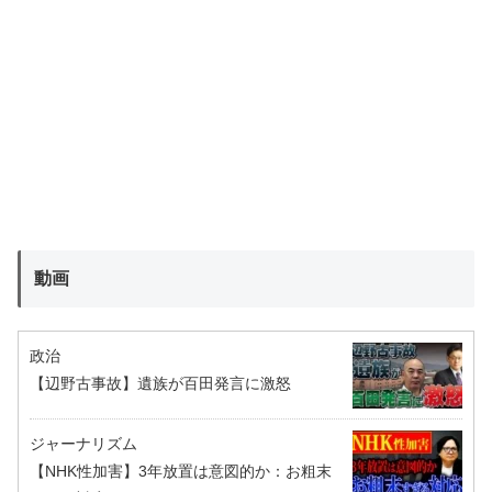
動画
政治
【辺野古事故】遺族が百田発言に激怒
ジャーナリズム
【NHK性加害】3年放置は意図的か：お粗末