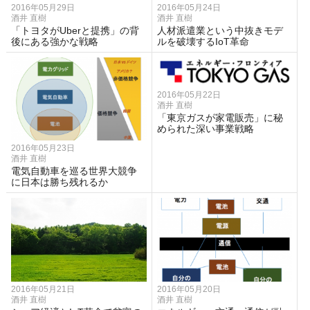
2016年05月29日
2016年05月24日
酒井 直樹
酒井 直樹
「トヨタがUberと提携」の背
人材派遣業という中抜きモデ
後にある強かな戦略
ルを破壊するIoT革命
2016年05月22日
酒井 直樹
「東京ガスが家電販売」に秘
められた深い事業戦略
2016年05月23日
酒井 直樹
電気自動車を巡る世界大競争
に日本は勝ち残れるか
2016年05月21日
2016年05月20日
酒井 直樹
酒井 直樹